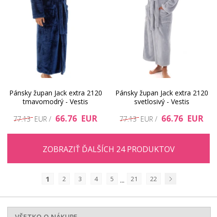
Pánsky župan Jack extra 2120
Pánsky župan Jack extra 2120
tmavomodrý - Vestis
svetlosivý - Vestis
66.76 EUR
66.76 EUR
77.13 EUR /
77.13 EUR /
ZOBRAZIŤ ĎALŠÍCH 24 PRODUKTOV
1
2
3
4
5
21
22
...
Nasledujúci
VŠETKO O NÁKUPE