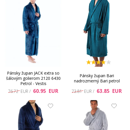
Pánsky župan JACK extra so
Pánsky župan Bari
šálovým golierom 2120 6430
nadrozmerný Bari petrol
Petrol - Vestis
60.95 EUR
63.85 EUR
76.72 EUR /
73.81 EUR /