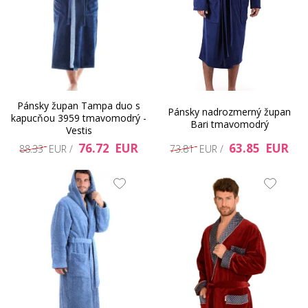
Pánsky župan Tampa duo s
Pánsky nadrozmerný župan
kapucňou 3959 tmavomodrý -
Bari tmavomodrý
Vestis
76.72 EUR
63.85 EUR
88.33 EUR /
73.81 EUR /