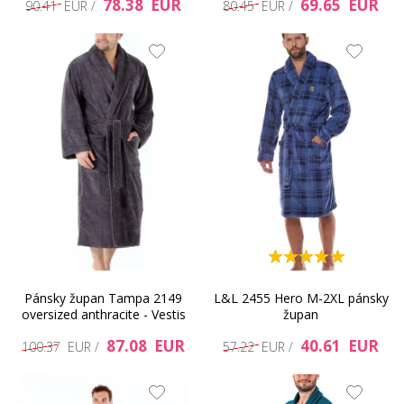
78.38 EUR
69.65 EUR
90.41 EUR /
80.45 EUR /
Pánsky župan Tampa 2149
L&L 2455 Hero M-2XL pánsky
oversized anthracite - Vestis
župan
87.08 EUR
40.61 EUR
100.37 EUR /
57.22 EUR /