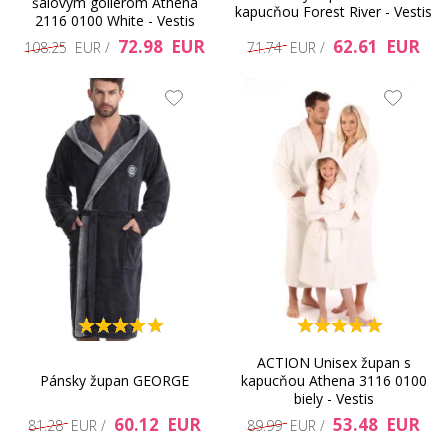
šálovým golierom Athena
kapucňou Forest River - Vestis
2116 0100 White - Vestis
72.98 EUR
62.61 EUR
108.25 EUR /
71.74 EUR /
ACTION Unisex župan s
Pánsky župan GEORGE
kapucňou Athena 3116 0100
biely - Vestis
60.12 EUR
53.48 EUR
81.28 EUR /
89.99 EUR /