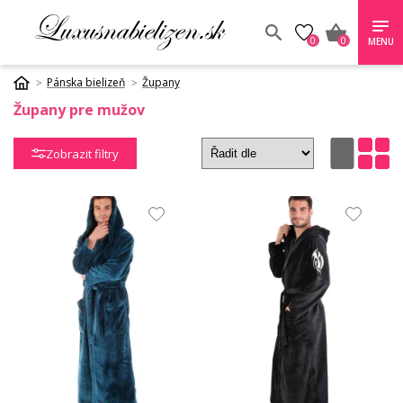
0
0
MENU
Pánska bielizeň
Župany
Župany pre mužov
Zobrazit filtry