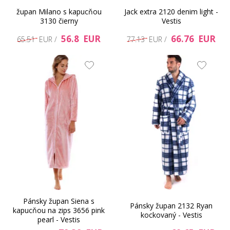
župan Milano s kapucňou
Jack extra 2120 denim light -
3130 čierny
Vestis
56.8 EUR
66.76 EUR
65.51 EUR /
77.13 EUR /
Pánsky župan Siena s
Pánsky župan 2132 Ryan
kapucňou na zips 3656 pink
kockovaný - Vestis
pearl - Vestis