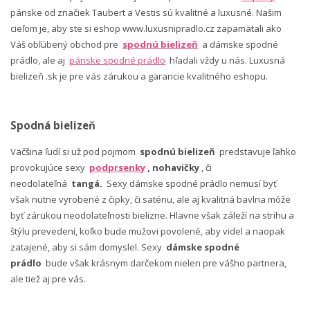
pánske od značiek Taubert a Vestis sú kvalitné a luxusné. Našim
cieľom je, aby ste si eshop www.luxusnipradlo.cz zapamätali ako
Váš obľúbený obchod pre
spodnú bielizeň
a dámske spodné
prádlo, ale aj
pánske spodné prádlo
hľadali vždy u nás. Luxusná
bielizeň .sk je pre vás zárukou a garancie kvalitného eshopu.
Spodná bielizeň
Väčšina ľudí si už pod pojmom
spodnú bielizeň
predstavuje ľahko
provokujúce sexy
podprsenky
, nohavičky
, či
neodolateľná
tangá.
Sexy dámske spodné prádlo nemusí byť
však nutne vyrobené z čipky, či saténu, ale aj kvalitná bavlna môže
byť zárukou neodolateľnosti bielizne. Hlavne však záleží na strihu a
štýlu prevedení, koľko bude mužovi povolené, aby videl a naopak
zatajené, aby si sám domyslel. Sexy
dámske spodné
prádlo
bude však krásnym darčekom nielen pre vášho partnera,
ale tiež aj pre vás.