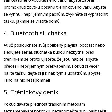
samostatného vodotěsného vaku, abyste zabránili
promoknutí zbytku obsahu tréninkového vaku. Abyste
se vyhnuli nepříjemným pachům, zvykněte si vyprázdnit
tašku, jakmile se vrátíte domů.
4. Bluetooth sluchátka
Ať už posloucháte svůj oblíbený playlist, podcast nebo
sledujete seriál, sluchátka budou nezbytná. před
tréninkem se proto ujistěte, že jsou nabité, abyste
předešli nepříjemným překvapením. Pokud si večer
balíte tašku, dejte si ji k nabitým sluchátkům, abyste
ráno na nic nezapomněli.
5. Tréninkový deník
Pokud dáváte přednost tradičním metodám
zaznamenávání pokroku, nezapomeňte si přibalit sešit,