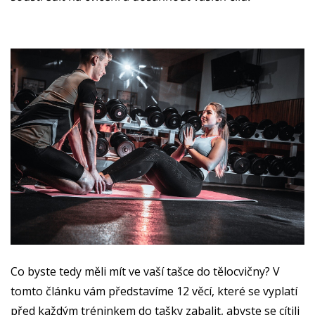
Co byste tedy měli mít ve vaší tašce do tělocvičny? V
tomto článku vám představíme 12 věcí, které se vyplatí
před každým tréninkem do tašky zabalit, abyste se cítili