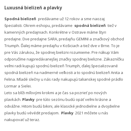
Luxusná bielizeň a plavky
Spodná bielizeň
predávame už 12 rokov a sme naozaj
špecialisti. Okrem eshopu, predávame
spodná bielizeň
tiež v
kamenných predajniach. Konkrétne v Ostrave máme štyri
predajne. Dve predajne SARA, predajňu GEMINI a značkový obchod
Triumph. Ďalej máme predajňu v Košiciach a tiež dve v Brne. To je
pre Vás zárukou, že spodnej bielizni rozumieme. Pre nákup Vám
odporučíme najpredávanejšej značky spodnej bielizne. Zákazníčku
veľmi radi kupujú spodnú bielizeň Triumph, ďalej špecializované
spodná bielizeň na nadmerné veľkosti a to spodnú bielizeň Anita a
Felina. Mladé slečny u nás rady nakupujú talianskej spodné prádlo
Lormar a Sielei.
Leto sa blíži míľovými krokmi a je čas sa pozrieť po nových
plavkách.
Plavky
pre túto sezónu budú opäť veľmi krásne a
odvážne. Hitom budú bikini, ale klasické jednodielne a dvojdielne
plavky budú vévédit predajom.
Plavky
2021 môžete u nás
nakupovať už teraz.