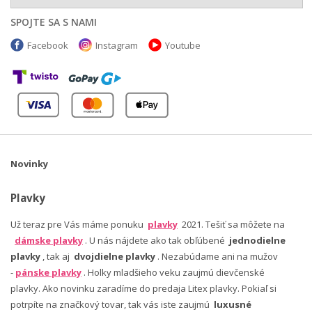
SPOJTE SA S NAMI
Facebook
Instagram
Youtube
Novinky
Plavky
Už teraz pre Vás máme ponuku
plavky
2021. Tešiť sa môžete na
dámske plavky
. U nás nájdete ako tak obľúbené
jednodielne
plavky
, tak aj
dvojdielne plavky
. Nezabúdame ani na mužov
-
pánske plavky
. Holky mladšieho veku zaujmú dievčenské
plavky. Ako novinku zaradíme do predaja Litex plavky. Pokiaľ si
potrpíte na značkový tovar, tak vás iste zaujmú
luxusné