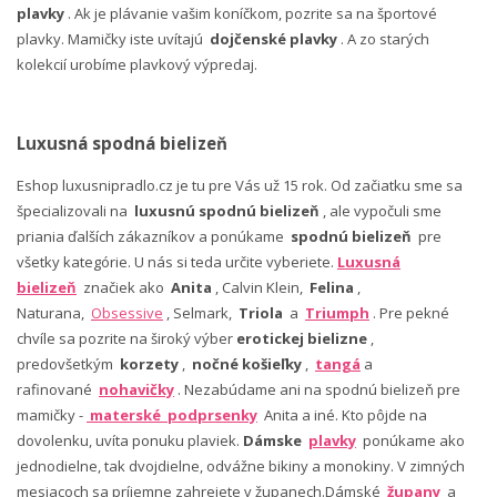
plavky
. Ak je plávanie vašim koníčkom, pozrite sa na športové
plavky. Mamičky iste uvítajú
dojčenské plavky
. A zo starých
kolekcií urobíme plavkový výpredaj.
Luxusná spodná bielizeň
Eshop luxusnipradlo.cz je tu pre Vás už 15 rok. Od začiatku sme sa
špecializovali na
luxusnú spodnú bielizeň
, ale vypočuli sme
priania ďalších zákazníkov a ponúkame
spodnú bielizeň
pre
všetky kategórie. U nás si teda určite vyberiete.
Luxusná
bielizeň
značiek ako
Anita
, Calvin Klein,
Felina
,
Naturana,
Obsessive
, Selmark,
Triola
a
Triumph
. Pre pekné
chvíle sa pozrite na široký výber
erotickej bielizne
,
predovšetkým
korzety
,
nočné košieľky
,
tangá
a
rafinované
nohavičky
. Nezabúdame ani na spodnú bielizeň pre
mamičky -
materské podprsenky
Anita a iné. Kto pôjde na
dovolenku, uvíta ponuku plaviek.
Dámske
plavky
ponúkame ako
jednodielne, tak dvojdielne, odvážne bikiny a monokiny. V zimných
mesiacoch sa príjemne zahrejete v županech.Dámské
župany
a