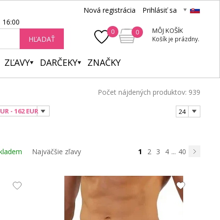
Nová registrácia
Prihlásiť sa
- 16:00
MÔJ KOŠÍK
0
0
HĽADAŤ
Košík je prázdny.
ZĽAVY
DARČEKY
ZNAČKY
Počet nájdených produktov: 939
EUR - 162 EUR
24
1
kladem
Najväčšie zľavy
2
3
4
...
40
Nasledujú