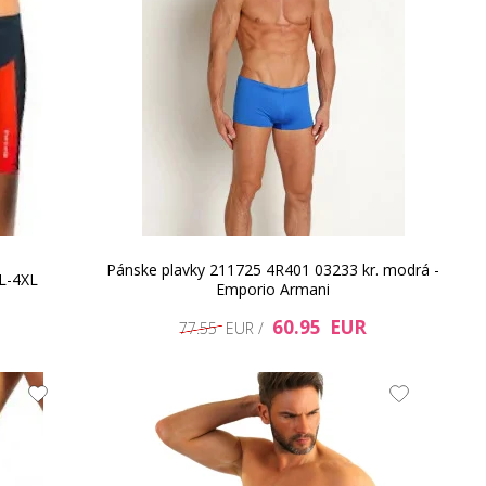
Pánske plavky 211725 4R401 03233 kr. modrá -
XL-4XL
Emporio Armani
60.95 EUR
77.55 EUR /