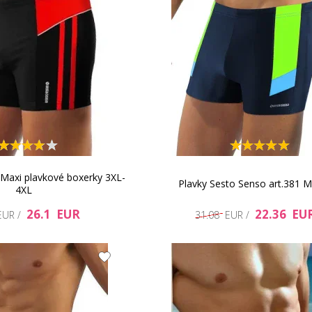
Maxi plavkové boxerky 3XL-
Plavky Sesto Senso art.381 
4XL
26.1 EUR
22.36 EU
EUR /
31.08 EUR /