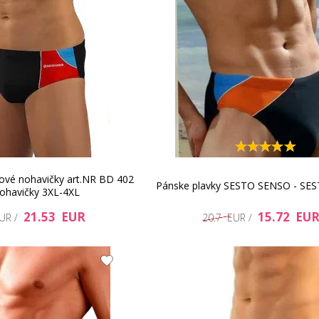
ové nohavičky art.NR BD 402
Pánske plavky SESTO SENSO - SE
ohavičky 3XL-4XL
21.53 EUR
15.72 EU
EUR /
20.7 EUR /