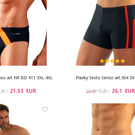
nso art NR BD 411 3XL-4XL
Plavky Sesto Senso art.364 3
21.53 EUR
26.1 EUR
EUR /
36.06 EUR /