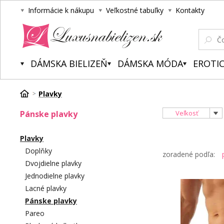
Informácie k nákupu
Veľkostné tabuľky
Kontakty
Luxusnabielizen.sk
DÁMSKA BIELIZEŇ
DÁMSKA MÓDA
EROTIC
Plavky
Pánske plavky
Veľkosť
Plavky
Doplňky
zoradené podľa:
Dvojdielne plavky
Jednodielne plavky
Lacné plavky
Pánske plavky
Pareo