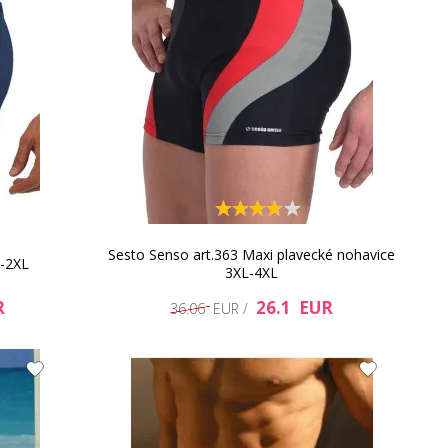
Sesto Senso art.363 Maxi plavecké nohavice
M-2XL
3XL-4XL
R
26.1 EUR
36.06 EUR /