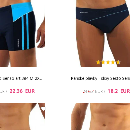
o Senso art.384 M-2XL
Pánske plavky - slipy Sesto Se
22.36 EUR
18.2 EUR
EUR /
24.85 EUR /