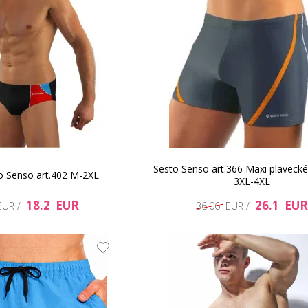
Sesto Senso art.366 Maxi plaveck
o Senso art.402 M-2XL
3XL-4XL
18.2 EUR
26.1 EUR
EUR /
36.06 EUR /