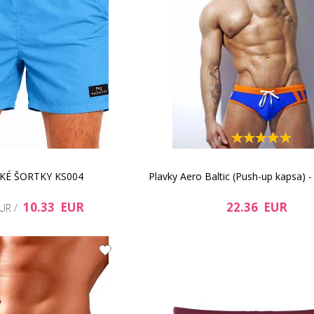
KÉ ŠORTKY KS004
Plavky Aero Baltic (Push-up kapsa) 
10.33 EUR
22.36 EUR
EUR /