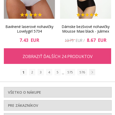
Bavlnené laserové nohavičky
Dámske bezšvové nohavičky
Lovelygirl 5734
Mousse Maxi black - Julimex
7.43 EUR
8.67 EUR
10.75 EUR /
ZOBRAZIŤ ĎALŠÍCH 24 PRODUKTOV
1
2
3
4
5
575
576
...
Nasledujúci
VŠETKO O NÁKUPE
PRE ZÁKAZNÍKOV