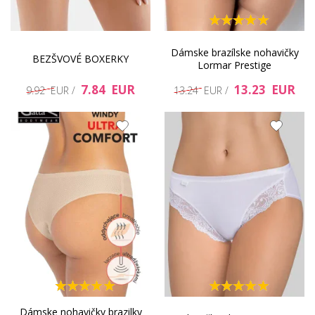
Dámske brazílske nohavičky
BEZŠVOVÉ BOXERKY
Lormar Prestige
7.84 EUR
13.23 EUR
9.92 EUR /
13.24 EUR /
Dámske nohavičky brazilky