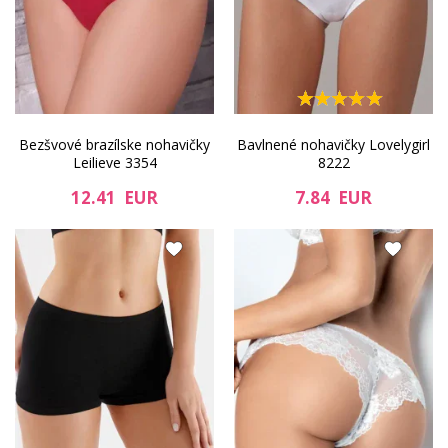
Bezšvové brazílske nohavičky
Bavlnené nohavičky Lovelygirl
Leilieve 3354
8222
12.41 EUR
7.84 EUR