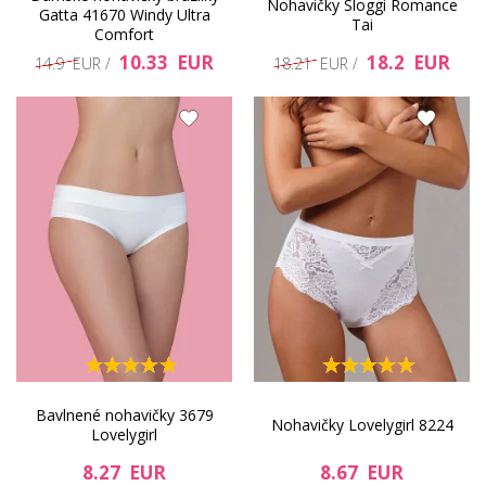
Nohavičky Sloggi Romance
Gatta 41670 Windy Ultra
Tai
Comfort
10.33 EUR
18.2 EUR
14.9 EUR /
18.21 EUR /
Bavlnené nohavičky 3679
Nohavičky Lovelygirl 8224
Lovelygirl
8.27 EUR
8.67 EUR