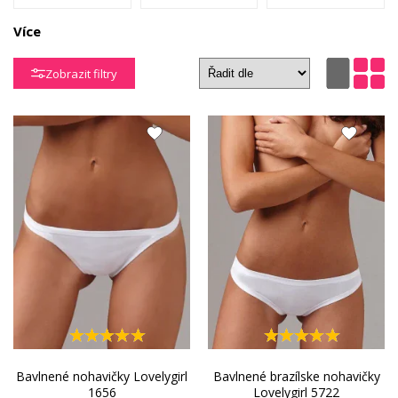
Více
Sťahovacie
Tehotenské
Kalhotky
nohavičky
nohavičky
výhodné balení
Zobrazit filtry
Nohavičky
Nohavičky
Nohavičky
podľa
podľa veľkostí
podľa značiek
materiálu
Bavlnené nohavičky Lovelygirl
Bavlnené brazílske nohavičky
1656
Lovelygirl 5722