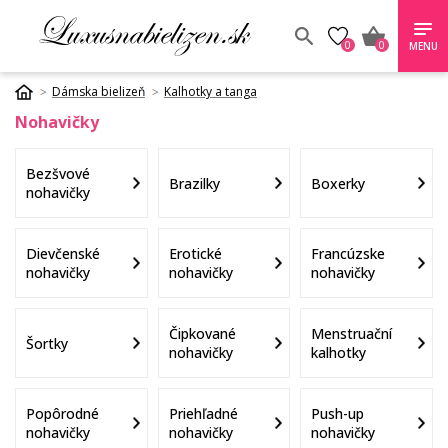
0
0
MENU
Dámska bielizeň
Kalhotky a tanga
Nohavičky
Bezšvové
Brazilky
Boxerky
nohavičky
Dievčenské
Erotické
Francúzske
nohavičky
nohavičky
nohavičky
Čipkované
Menstruační
Šortky
nohavičky
kalhotky
Popôrodné
Priehľadné
Push-up
nohavičky
nohavičky
nohavičky