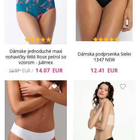
Dámske jednoduché maxi
Dámska podprsenka Sielei
nohavičky Wild Rose petrol so
1347 NEW
vzorom - Julimex
14.07 EUR
12.41 EUR
16.97 EUR /