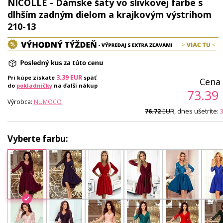
NICOLLE - Dámske šaty vo slivkovej farbe s
dlhším zadným dielom a krajkovým výstrihom
210-13
3.39
EUR
Pri kúpe získate
späť
Cena 
do
pokladničky
na ďalší nákup
73.39
Výrobca:
NUMOCO
EUR
, dnes ušetríte:
3
76.72
Vyberte farbu: