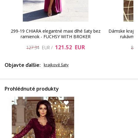
299-19 CHIARA elegantné maxi dlhé šaty bez
Dámske krajkov
ramienok - FUCHSY WITH BROKER
rukávmi 
92.48 EUR
41.45 EUR
92.48 E
121.52 EUR
127.34 EUR /
84
Objavte ďalšie:
krajkové šaty
Prohlédnuté produkty
92.48 EUR
92.48 EUR
41.45 E