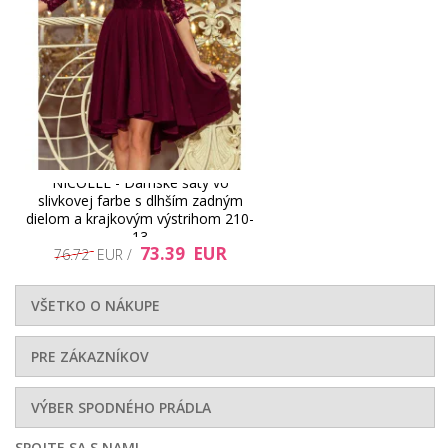
NICOLLE - Dámske šaty vo
slivkovej farbe s dlhším zadným
dielom a krajkovým výstrihom 210-
13
73.39 EUR
76.72 EUR /
VŠETKO O NÁKUPE
PRE ZÁKAZNÍKOV
VÝBER SPODNÉHO PRÁDLA
SPOJTE SA S NAMI