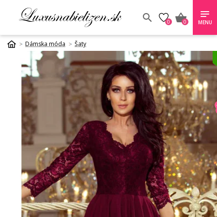
0
0
MENU
Dámska móda
Šaty