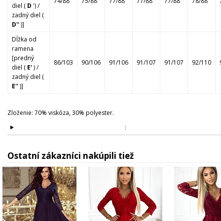
74/88
75/88
77/88
77/88
77/88
78/88
diel (
D
') /
zadný diel (
D''
)]
Dĺžka od
ramena
[predný
86/103
90/106
91/106
91/107
91/107
92/110
diel (
E'
) /
zadný diel (
E''
)]
Zloženie: 70% viskóza, 30% polyester.
:
Ostatní zákazníci nakúpili tiež