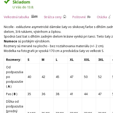
Skladom
U Vás do 13.8.
Veľkostná tabuľka
Strážca ceny
Poštovné
Otázka
Nicolle - exkluzívne asymetrické dámske šaty vo slivkovej farbe s dlhším za
dielom, 3/4 rukávmi, výstrihom a čipkou.
Spodná časť šiat s dlhším zadným dielom krásne vyniká pri tanci. Tieto šaty 
Numoco
sú poľským výrobkom.
Rozmery sú merané na plocho - bez rozťahovania materiálu (+/- 2 cm).
Modelka na fotografii je vysoká 170 cm a predvádza šaty vo veľkosti S.
Rozmery:
S
M
L
XL
XXL
3XL
Od
podpazušia
po
40
42
45
47
50
52
podpazušie
(
A
)
Pas (
B
)
35
36
38
41
44
47
Dĺžka od
podpazušia
[predný