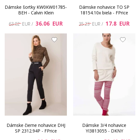
Dámske šortky KW0KW01785-
Dámske nohavice TO SP
BEH - Calvin Klein
18154.10x biela - FPrice
36.06 EUR
17.8 EUR
63.02 EUR /
35.23 EUR /
Dámske čierne nohavice DHJ
Dámske 3/4 nohavice
SP 2312.94P - FPrice
YI3813055 - DKNY