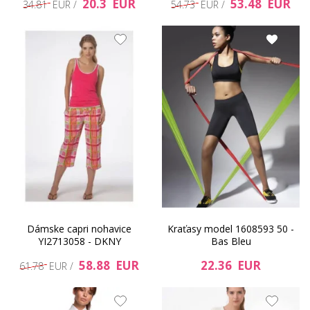
20.3 EUR
53.48 EUR
34.81 EUR /
54.73 EUR /
Dámske capri nohavice
Kraťasy model 1608593 50 -
YI2713058 - DKNY
Bas Bleu
58.88 EUR
22.36 EUR
61.78 EUR /