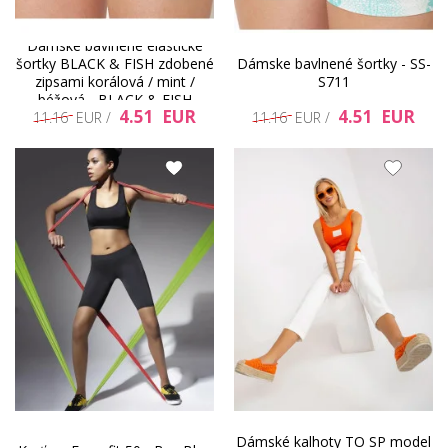
Dámske bavlnené elastické
šortky BLACK & FISH zdobené
Dámske bavlnené šortky - SS-
zipsami korálová / mint /
S711
béžová - BLACK & FISH
4.51 EUR
4.51 EUR
11.16 EUR /
11.16 EUR /
Dámské kalhoty TO SP model