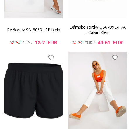
Dámske šortky QS6799E-P7A
RV šortky SN 8069.12P biela
- Calvin Klein
18.2 EUR
40.61 EUR
27.34 EUR /
71.32 EUR /