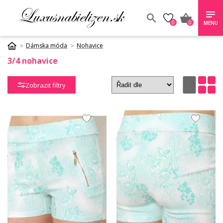
0
0
MENU
Dámska móda
Nohavice
3/4 nohavice
Zobrazit filtry