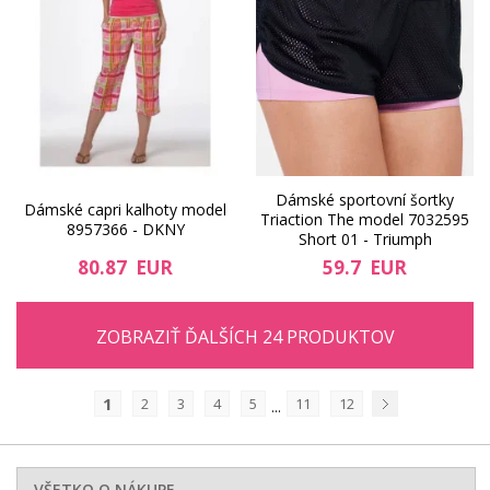
Dámské sportovní šortky
Dámské capri kalhoty model
Triaction The model 7032595
8957366 - DKNY
Short 01 - Triumph
80.87 EUR
59.7 EUR
ZOBRAZIŤ ĎALŠÍCH 24 PRODUKTOV
1
2
3
4
5
11
12
...
Nasledujúci
VŠETKO O NÁKUPE