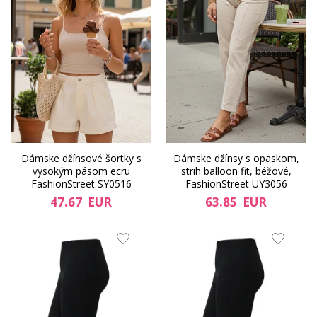
Dámske džínsové šortky s
Dámske džínsy s opaskom,
vysokým pásom ecru
strih balloon fit, béžové,
FashionStreet SY0516
FashionStreet UY3056
47.67 EUR
63.85 EUR