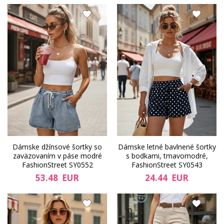
Dámske džínsové šortky so
Dámske letné bavlnené šortky
zaväzovaním v páse modré
s bodkami, tmavomodré,
FashionStreet SY0552
FashionStreet SY0543
53.48 EUR
24.44 EUR