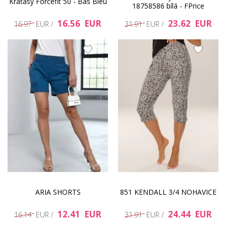
Kraťasy Forcefit 50 - Bas Bleu
18758586 bílá - FPrice
16.56 EUR
23.62 EUR
16.97 EUR /
31.91 EUR /
ARIA SHORTS
851 KENDALL 3/4 NOHAVICE
12.41 EUR
24.44 EUR
16.14 EUR /
31.91 EUR /