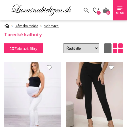
0
0
MENU
Dámska móda
Nohavice
Turecké kalhoty
Zobrazit filtry