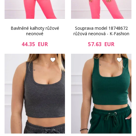
Bavlněné kalhoty růžové
Souprava model 18748672
neonové
růžová neonová - K-Fashion
44.35 EUR
57.63 EUR