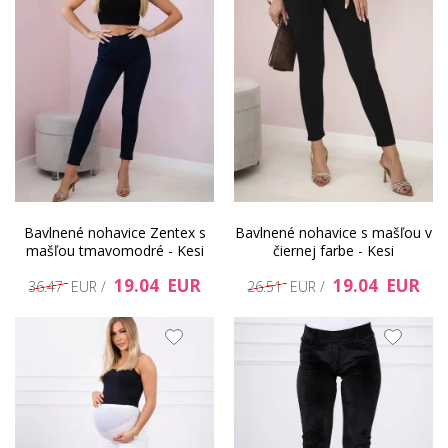
Bavlnené nohavice Zentex s
Bavlnené nohavice s mašľou v
mašľou tmavomodré - Kesi
čiernej farbe - Kesi
19.04 EUR
19.04 EUR
36.47 EUR /
26.51 EUR /