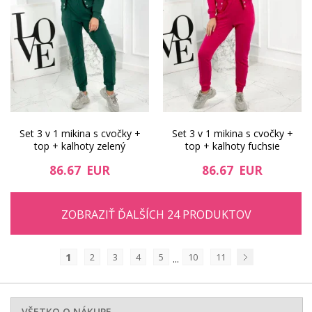
Set 3 v 1 mikina s cvočky +
Set 3 v 1 mikina s cvočky +
top + kalhoty zelený
top + kalhoty fuchsie
86.67 EUR
86.67 EUR
ZOBRAZIŤ ĎALŠÍCH 24 PRODUKTOV
1
2
3
4
5
10
11
...
Nasledujúci
VŠETKO O NÁKUPE