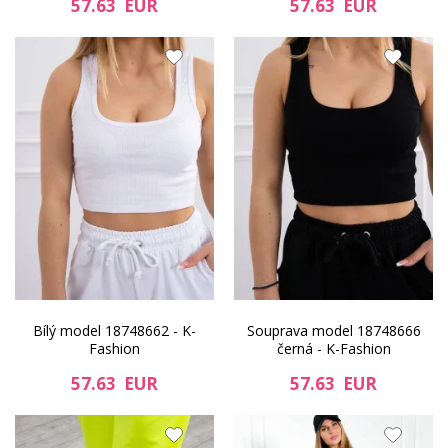
57.63 EUR
57.63 EUR
Bílý model 18748662 - K-
Souprava model 18748666
Fashion
černá - K-Fashion
57.63 EUR
57.63 EUR