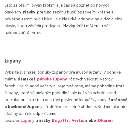
Leto sa blíži míľovými krokmi a je čas sa pozrieť po nových
plavkách.
Plavky
pre túto sezónu budú opäť veľmi krásne a
odvážne. Hitom budú bikini, ale klasické jednodielne a dvojdielne
plavky budú vévédit predajom.
Plavky
2021 môžete u nás
nakupovať už teraz.
župany
Vyberte si z našej ponuky županov pre mužov aj ženy. V ponuke
máme
dámske i
pánske župany
rôznych veľkostí, vzorov i
farieb. Pre chladné večery aj príjemná rana, máme pohodlné froté
župany, ktoré sú nielenže pohodlné, ale tiež vás ochráni pred
prechladnutím az tela odstráni posledné kvapôčky vody.
Saténové
a bavlnené župan
y sú ideálne pre letné obdobie. Keď mu hľadáte
ideálny darček, odporúčame
luxusné
župany
značky
Bugatti
,
Vestis
alebo
DKaren
.