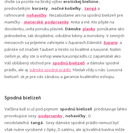
chvíle sa pozrite na široký výber
erotickej bielizne
,
predovšetkým
korzety
,
nočné košieľky
,
tangá
a
rafinované
nohavičky
. Nezabúdame ani na spodnú bielizeň pre
mamičky -
materské podprsenky
Anita a iné. Kto pôjde na
dovolenku, uvíta ponuku plaviek.
Dámske
plavky
ponúkame ako
jednodielne, tak dvojdielne, odvážne bikiny a monokiny. V zimných
mesiacoch sa príjemne zahrejete v županech.Dámské
župany
a
pánske od značiek Taubert a Vestis sú kvalitné a luxusné. Našim
cieľom je, aby ste si eshop www.luxusnipradlo.cz zapamätali ako
Váš obľúbený obchod pre
spodnú bielizeň
a dámske spodné
prádlo, ale aj
pánske spodné prádlo
hľadali vždy u nás. Luxusná
bielizeň .sk je pre vás zárukou a garancie kvalitného eshopu.
Spodná bielizeň
Väčšina ľudí si už pod pojmom
spodnú bielizeň
predstavuje ľahko
provokujúce sexy
podprsenky
, nohavičky
, či
neodolateľná
tangá.
Sexy dámske spodné prádlo nemusí byť
však nutne vyrobené z čipky, či saténu, ale aj kvalitná bavlna môže