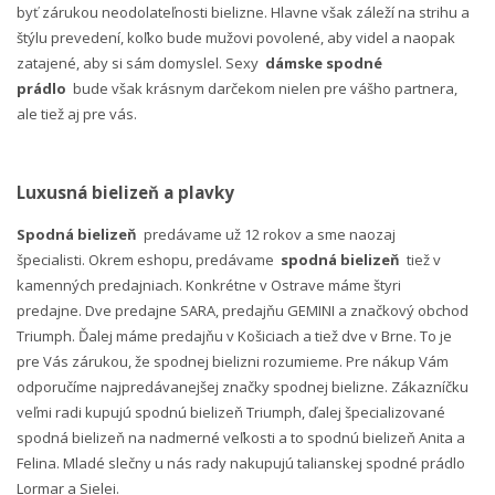
byť zárukou neodolateľnosti bielizne. Hlavne však záleží na strihu a
štýlu prevedení, koľko bude mužovi povolené, aby videl a naopak
zatajené, aby si sám domyslel. Sexy
dámske spodné
prádlo
bude však krásnym darčekom nielen pre vášho partnera,
ale tiež aj pre vás.
Luxusná bielizeň a plavky
Spodná bielizeň
predávame už 12 rokov a sme naozaj
špecialisti. Okrem eshopu, predávame
spodná bielizeň
tiež v
kamenných predajniach. Konkrétne v Ostrave máme štyri
predajne. Dve predajne SARA, predajňu GEMINI a značkový obchod
Triumph. Ďalej máme predajňu v Košiciach a tiež dve v Brne. To je
pre Vás zárukou, že spodnej bielizni rozumieme. Pre nákup Vám
odporučíme najpredávanejšej značky spodnej bielizne. Zákazníčku
veľmi radi kupujú spodnú bielizeň Triumph, ďalej špecializované
spodná bielizeň na nadmerné veľkosti a to spodnú bielizeň Anita a
Felina. Mladé slečny u nás rady nakupujú talianskej spodné prádlo
Lormar a Sielei.