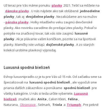
Už teraz pre Vás máme ponuku
plavky
2021. Tešiť sa môžete na
dámske plavky
. U nás nájdete ako tak obľúbené
jednodielne
plavky
, tak aj
dvojdielne plavky
. Nezabúdame ani na mužov
-
pánske plavky
. Holky mladšieho veku zaujmú dievčenské
plavky. Ako novinku zaradíme do predaja Litex plavky. Pokiaľ si
potrpíte na značkový tovar, tak vás iste zaujmú
luxusné
plavky
. Ak je plávanie vašim koníčkom, pozrite sa na športové
plavky. Mamičky iste uvítajú
dojčenské plavky
. A zo starých
kolekcií urobíme plavkový výpredaj.
Luxusná spodná bielizeň
Eshop luxusnipradlo.cz je tu pre Vás už 15 rok. Od začiatku sme sa
špecializovali na
luxusnú spodnú bielizeň
, ale vypočuli sme
priania ďalších zákazníkov a ponúkame
spodnú bielizeň
pre
všetky kategórie. U nás si teda určite vyberiete.
Luxusná
bielizeň
značiek ako
Anita
, Calvin Klein,
Felina
,
Naturana,
Obsessive
, Selmark,
Triola
a
Triumph
. Pre pekné