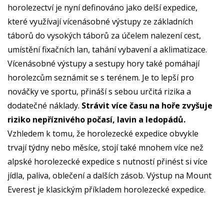
horolezectví je nyní definováno jako delší expedice,
které využívají vícenásobné výstupy ze základních
táborů do vysokých táborů za účelem nalezení cest,
umístění fixačních lan, tahání vybavení a aklimatizace.
Vícenásobné výstupy a sestupy hory také pomáhají
horolezcům seznámit se s terénem. Je to lepší pro
nováčky ve sportu, přináší s sebou určitá rizika a
dodatečné náklady.
Strávit více času na hoře zvyšuje
riziko nepříznivého počasí, lavin a ledopádů.
Vzhledem k tomu, že horolezecké expedice obvykle
trvají týdny nebo měsíce, stojí také mnohem více než
alpské horolezecké expedice s nutností přinést si více
jídla, paliva, oblečení a dalších zásob. Výstup na Mount
Everest je klasickým příkladem horolezecké expedice.