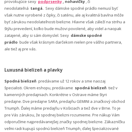
provokujúce sexy
podprsenky
, nohavičky
, či
neodolateľná
tangá.
Sexy dámske spodné prádlo nemusí byť
však nutne vyrobené z čipky, či saténu, ale aj kvalitná bavlna môže
byť zárukou neodolateľnosti bielizne. Hlavne však záleží na strihu a
štýlu prevedení, koľko bude mužovi povolené, aby videl a naopak
zatajené, aby si sám domyslel. Sexy
dámske spodné
prádlo
bude však krásnym darčekom nielen pre vášho partnera,
ale tiež aj pre vás.
Luxusná bielizeň a plavky
Spodná bielizeň
predávame už 12 rokov a sme naozaj
špecialisti. Okrem eshopu, predávame
spodná bielizeň
tiež v
kamenných predajniach. Konkrétne v Ostrave máme štyri
predajne. Dve predajne SARA, predajňu GEMINI a značkový obchod
Triumph. Ďalej máme predajňu v Košiciach a tiež dve v Brne. To je
pre Vás zárukou, že spodnej bielizni rozumieme. Pre nákup Vám
odporučíme najpredávanejšej značky spodnej bielizne. Zákazníčku
veľmi radi kupujú spodnú bielizeň Triumph, ďalej špecializované