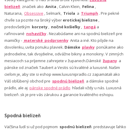
bielizeň
značiek ako
Anita
, Calvin Klein,
Felina
,
Naturana,
Obsessive
, Selmark,
Triola
a
Triumph
. Pre pekné
chvíle sa pozrite na široký výber
erotickej bielizne
,
predovšetkým
korzety
,
nočné košieľky
,
tangá
a
rafinované
nohavičky
. Nezabúdame ani na spodnú bielizeň pre
mamičky -
materské podprsenky
Anita a iné. Kto pôjde na
dovolenku, uvíta ponuku plaviek.
Dámske
plavky
ponúkame ako
jednodielne, tak dvojdielne, odvážne bikiny a monokiny. V zimných
mesiacoch sa príjemne zahrejete v županech.Dámské
župany
a
pánske od značiek Taubert a Vestis sú kvalitné a luxusné. Našim
cieľom je, aby ste si eshop www.luxusnipradlo.cz zapamätali ako
Váš obľúbený obchod pre
spodnú bielizeň
a dámske spodné
prádlo, ale aj
pánske spodné prádlo
hľadali vždy u nás. Luxusná
bielizeň .sk je pre vás zárukou a garancie kvalitného eshopu.
Spodná bielizeň
Väčšina ľudí si už pod pojmom
spodnú bielizeň
predstavuje ľahko