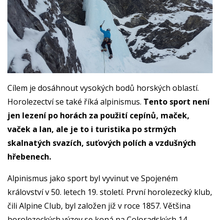
Cílem je dosáhnout vysokých bodů horských oblastí.
Horolezectví se také říká alpinismus.
Tento sport není
jen lezení po horách za použití cepínů, maček,
vaček a lan, ale je to i turistika po strmých
skalnatých svazích, suťových polích a vzdušných
hřebenech.
Alpinismus jako sport byl vyvinut ve Spojeném
království v 50. letech 19. století. První horolezecký klub,
čili Alpine Club, byl založen již v roce 1857. Většina
horolezeckých výzev se koná na Coloradských 14,