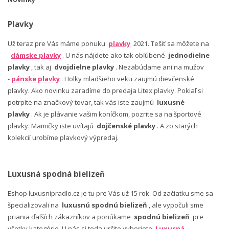
Plavky
Už teraz pre Vás máme ponuku
plavky
2021. Tešiť sa môžete na
dámske plavky
. U nás nájdete ako tak obľúbené
jednodielne
plavky
, tak aj
dvojdielne plavky
. Nezabúdame ani na mužov
-
pánske plavky
. Holky mladšieho veku zaujmú dievčenské
plavky. Ako novinku zaradíme do predaja Litex plavky. Pokiaľ si
potrpíte na značkový tovar, tak vás iste zaujmú
luxusné
plavky
. Ak je plávanie vašim koníčkom, pozrite sa na športové
plavky. Mamičky iste uvítajú
dojčenské plavky
. A zo starých
kolekcií urobíme plavkový výpredaj.
Luxusná spodná bielizeň
Eshop luxusnipradlo.cz je tu pre Vás už 15 rok. Od začiatku sme sa
špecializovali na
luxusnú spodnú bielizeň
, ale vypočuli sme
priania ďalších zákazníkov a ponúkame
spodnú bielizeň
pre
všetky kategórie. U nás si teda určite vyberiete.
Luxusná