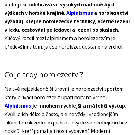
a obojí se odehrává ve vysokých nadmořských
výškách v horské krajině.
Alpinismus
a horolezectví
vyžadují stejné horolezecké techniky, včetně lezení
v ledu, cestování po ledovci a lezení po skalách.
Klíčový rozdíl mezi alpinismem a horolezectvím je
především v tom, jak se horolezec dostane na vrchol.
Co je tedy horolezectví?
Na své nejzákladnější úrovni je horolezectví sportem,
který přivádí horolezce z úpatí hory na vrchol.
Alpinismus
je mnohem rychlejší a má lehčí výstup.
Kvůli jejich délce a často, ale ne vždy i vzdálenějším
cílům, horolezecké expedice obvykle se neobejdou bez
nosičů, kteří pomáhají nosit vybavení. Moderní