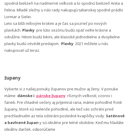
spodná bielizeň na nadmerné veľkosti a to spodnú bielizeň Anita a
Felina. Mladé slečny u nás rady nakupujú talianskej spodné prádlo
Lormar a Sielei.
Leto sa blíži míľovými krokmi a je čas sa pozrieť po nových
plavkách.
Plavky
pre túto sezónu budú opäť veľmi krásne a
odvážne. Hitom budú bikini, ale klasické jednodielne a dvojdielne
plavky budú vévédit predajom.
Plavky
2021 môžete u nás
nakupovať už teraz.
župany
Vyberte si z našej ponuky županov pre mužov aj ženy. V ponuke
máme
dámske i
pánske župany
rôznych veľkostí, vzorov i
farieb. Pre chladné večery aj príjemná rana, máme pohodlné froté
župany, ktoré sú nielenže pohodlné, ale tiež vás ochráni pred
prechladnutím az tela odstráni posledné kvapôčky vody.
Saténové
a bavlnené župan
y sú ideálne pre letné obdobie. Keď mu hľadáte
ideálny darček, odporúčame