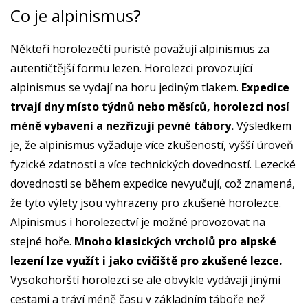
Co je alpinismus?
Někteří horolezečtí puristé považují alpinismus za
autentičtější formu lezen. Horolezci provozující
alpinismus se vydají na horu jediným tlakem.
Expedice
trvají dny místo týdnů nebo měsíců, horolezci nosí
méně vybavení a nezřizují pevné tábory.
Výsledkem
je, že alpinismus vyžaduje více zkušeností, vyšší úroveň
fyzické zdatnosti a více technických dovedností. Lezecké
dovednosti se během expedice nevyučují, což znamená,
že tyto výlety jsou vyhrazeny pro zkušené horolezce.
Alpinismus i horolezectví je možné provozovat na
stejné hoře.
Mnoho klasických vrcholů pro alpské
lezení lze využít i jako cvičiště pro zkušené lezce.
Vysokohorští horolezci se ale obvykle vydávají jinými
cestami a tráví méně času v základním táboře než