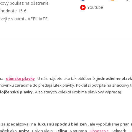
kový poukaz na ošetrenie
Youtube
v hodnote 15 €
ávejte s námi - AFFILIATE
 na
dámske plavky
. U nás nájdete ako tak obľúbené
jednodielne plavk
ovinku zaradíme do predaja Litex plavky. Pokiaľ si potrpíte na značkový t
dojčenské plavky
. A zo starých kolekcií urobíme plavkový výpredaj.
e sa špecializovali na
luxusnú spodnú bielizeň
, ale vypočuli sme pria
ačiek ako
Anita
, Calvin Klein,
Felina
, Naturana,
Obsessive
, Selmark,
T