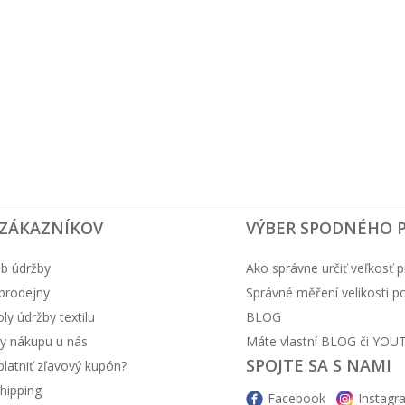
 ZÁKAZNÍKOV
VÝBER SPODNÉHO 
b údržby
Ako správne určiť veľkosť p
prodejny
Správné měření velikosti 
y údržby textilu
BLOG
y nákupu u nás
Máte vlastní BLOG či YOU
SPOJTE SA S NAMI
latniť zľavový kupón?
hipping
Facebook
Instagr