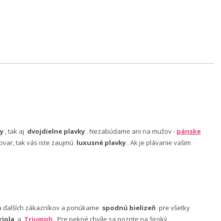
y
, tak aj
dvojdielne plavky
. Nezabúdame ani na mužov -
pánske
ovar, tak vás iste zaujmú
luxusné plavky
. Ak je plávanie vašim
nia ďalších zákazníkov a ponúkame
spodnú bielizeň
pre všetky
riola
a
Triumph
. Pre pekné chvíle sa pozrite na široký