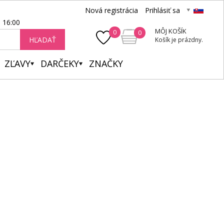
Nová registrácia
Prihlásiť sa
- 16:00
MÔJ KOŠÍK
0
0
HĽADAŤ
Košík je prázdny.
ZĽAVY
DARČEKY
ZNAČKY