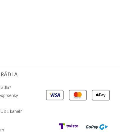
PRÁDLA
rádla?
podprsenky
TUBE kanál?
am