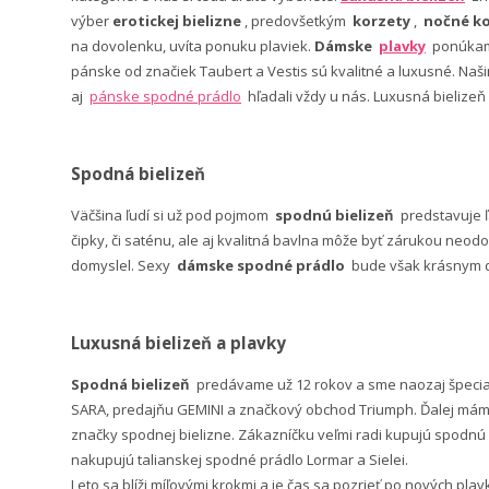
výber
erotickej bielizne
, predovšetkým
korzety
,
nočné ko
na dovolenku, uvíta ponuku plaviek.
Dámske
plavky
ponúkame
pánske od značiek Taubert a Vestis sú kvalitné a luxusné. Na
aj
pánske spodné prádlo
hľadali vždy u nás. Luxusná bielizeň
Spodná bielizeň
Väčšina ľudí si už pod pojmom
spodnú bielizeň
predstavuje 
čipky, či saténu, ale aj kvalitná bavlna môže byť zárukou neodo
domyslel. Sexy
dámske spodné prádlo
bude však krásnym da
Luxusná bielizeň a plavky
Spodná bielizeň
predávame už 12 rokov a sme naozaj špeci
SARA, predajňu GEMINI a značkový obchod Triumph. Ďalej máme 
značky spodnej bielizne. Zákazníčku veľmi radi kupujú spodnú b
nakupujú talianskej spodné prádlo Lormar a Sielei.
Leto sa blíži míľovými krokmi a je čas sa pozrieť po nových pla