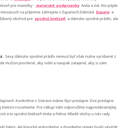
lizeň pre mamičky -
materské podprsenky
Anita a iné. Kto pôjde
ch mesiacoch sa príjemne zahrejete v županech.Dámské
župany
a
 obľúbený obchod pre
spodnú bielizeň
a dámske spodné prádlo, ale
á.
Sexy dámske spodné prádlo nemusí byť však nutne vyrobené z
 bude mužovi povolené, aby videl a naopak zatajené, aby si sám
ajniach. Konkrétne v Ostrave máme štyri predajne. Dve predajne
nej bielizni rozumieme. Pre nákup Vám odporučíme najpredávanejšej
ti a to spodnú bielizeň Anita a Felina. Mladé slečny u nás rady
 bikini, ale klasické jednodielne a dvojdielne plavky budú vévédit