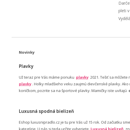
Darče
pleti 
Vyděl
Novinky
Plavky
Už teraz pre Vás máme ponuku
plavky
2021. Tešiť sa môžete
plavky
. Holky mladšieho veku zaujmú dievčenské plavky. Ako n
koníčkom, pozrite sa na športové plavky. Mamičky iste uvítajú
Luxusná spodná bielizeň
Eshop luxusnipradlo.cz je tu pre Vás už 15 rok. Od začiatku sm
kategórie. U nás si teda určite vyberiete.
Luxusná bielizeň
zn