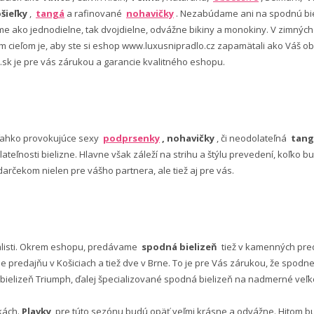
šieľky
,
tangá
a rafinované
nohavičky
. Nezabúdame ani na spodnú bie
 ako jednodielne, tak dvojdielne, odvážne bikiny a monokiny. V zimný
šim cieľom je, aby ste si eshop www.luxusnipradlo.cz zapamätali ako Váš
 .sk je pre vás zárukou a garancie kvalitného eshopu.
ľahko provokujúce sexy
podprsenky
, nohavičky
, či neodolateľná
tang
lateľnosti bielizne. Hlavne však záleží na strihu a štýlu prevedení, koľko
rčekom nielen pre vášho partnera, ale tiež aj pre vás.
alisti. Okrem eshopu, predávame
spodná bielizeň
tiež v kamenných pred
predajňu v Košiciach a tiež dve v Brne. To je pre Vás zárukou, že spod
ielizeň Triumph, ďalej špecializované spodná bielizeň na nadmerné veľkos
vkách.
Plavky
pre túto sezónu budú opäť veľmi krásne a odvážne. Hitom budú