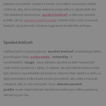
pánske od značiek Taubert a Vestis sú kvalitné a luxusné. Našim
cieľom je, aby ste si eshop www.luxusnipradlo.cz zapamätali ako
Váš obľúbený obchod pre
spodnú bielizeň
a dámske spodné
prádlo, ale aj
pánske spodné prádlo
hľadali vždy u nás. Luxusná
bielizeň .sk je pre vás zárukou a garancie kvalitného eshopu.
Spodná bielizeň
Väčšina ľudí si už pod pojmom
spodnú bielizeň
predstavuje ľahko
provokujúce sexy
podprsenky
, nohavičky
, či
neodolateľná
tangá.
Sexy dámske spodné prádlo nemusí byť
však nutne vyrobené z čipky, či saténu, ale aj kvalitná bavlna môže
byť zárukou neodolateľnosti bielizne. Hlavne však záleží na strihu a
štýlu prevedení, koľko bude mužovi povolené, aby videl a naopak
zatajené, aby si sám domyslel. Sexy
dámske spodné
prádlo
bude však krásnym darčekom nielen pre vášho partnera,
ale tiež aj pre vás.