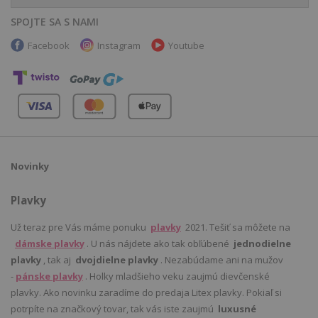
SPOJTE SA S NAMI
Facebook
Instagram
Youtube
Novinky
Plavky
Už teraz pre Vás máme ponuku
plavky
2021. Tešiť sa môžete na
dámske plavky
. U nás nájdete ako tak obľúbené
jednodielne
plavky
, tak aj
dvojdielne plavky
. Nezabúdame ani na mužov
-
pánske plavky
. Holky mladšieho veku zaujmú dievčenské
plavky. Ako novinku zaradíme do predaja Litex plavky. Pokiaľ si
potrpíte na značkový tovar, tak vás iste zaujmú
luxusné