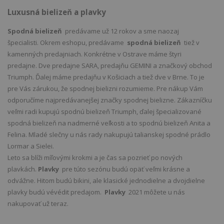
Luxusná bielizeň a plavky
Spodná bielizeň
predávame už 12 rokov a sme naozaj
špecialisti. Okrem eshopu, predávame
spodná bielizeň
tiež v
kamenných predajniach. Konkrétne v Ostrave máme štyri
predajne. Dve predajne SARA, predajňu GEMINI a značkový obchod
Triumph. Ďalej máme predajňu v Košiciach a tiež dve v Brne. To je
pre Vás zárukou, že spodnej bielizni rozumieme. Pre nákup Vám
odporučíme najpredávanejšej značky spodnej bielizne. Zákazníčku
veľmi radi kupujú spodnú bielizeň Triumph, ďalej špecializované
spodná bielizeň na nadmerné veľkosti a to spodnú bielizeň Anita a
Felina. Mladé slečny u nás rady nakupujú talianskej spodné prádlo
Lormar a Sielei.
Leto sa blíži míľovými krokmi a je čas sa pozrieť po nových
plavkách.
Plavky
pre túto sezónu budú opäť veľmi krásne a
odvážne. Hitom budú bikini, ale klasické jednodielne a dvojdielne
plavky budú vévédit predajom.
Plavky
2021 môžete u nás
nakupovať už teraz.