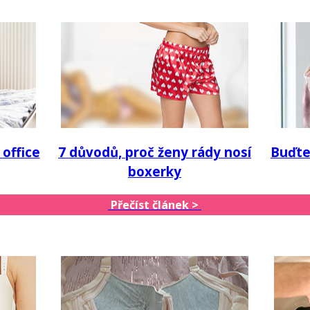
 office
7 důvodů, proč ženy rády nosí
Buďte
boxerky
Přečíst článek >