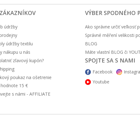
 ZÁKAZNÍKOV
VÝBER SPODNÉHO 
b údržby
Ako správne určiť veľkosť p
prodejny
Správné měření velikosti 
y údržby textilu
BLOG
y nákupu u nás
Máte vlastní BLOG či YOU
SPOJTE SA S NAMI
latniť zľavový kupón?
hipping
Facebook
Instagr
kový poukaz na ošetrenie
Youtube
v hodnote 15 €
ávejte s námi - AFFILIATE