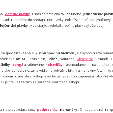
 na
dámske plavky
. U nás nájdete ako tak obľúbené
jednodielne plavk
ovinku zaradíme do predaja Litex plavky. Pokiaľ si potrpíte na značkový t
dojčenské plavky
. A zo starých kolekcií urobíme plavkový výpredaj.
e sa špecializovali na
luxusnú spodnú bielizeň
, ale vypočuli sme pria
ačiek ako
Anita
, Calvin Klein,
Felina
, Naturana,
Obsessive
, Selmark,
T
šieľky
,
tangá
a rafinované
nohavičky
. Nezabúdame ani na spodnú bie
 ako jednodielne, tak dvojdielne, odvážne bikiny a monokiny. V zimný
šim cieľom je, aby ste si eshop www.luxusnipradlo.cz zapamätali ako Váš
 .sk je pre vás zárukou a garancie kvalitného eshopu.
ľahko provokujúce sexy
podprsenky
, nohavičky
, či neodolateľná
tang