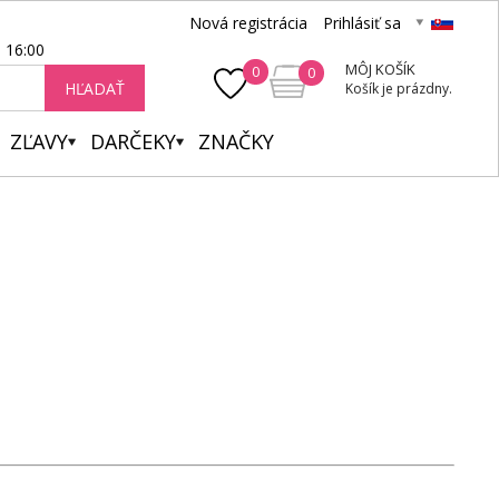
Nová registrácia
Prihlásiť sa
- 16:00
MÔJ KOŠÍK
0
0
HĽADAŤ
Košík je prázdny.
ZĽAVY
DARČEKY
ZNAČKY