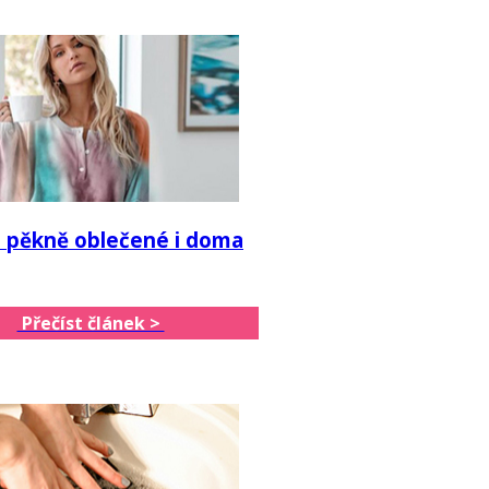
 pěkně oblečené i doma
Přečíst článek >