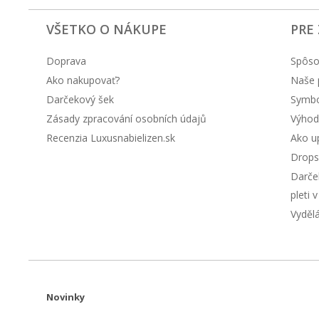
VŠETKO O NÁKUPE
PRE
Doprava
Spôso
Ako nakupovať?
Naše 
Darčekový šek
Symbol
Zásady zpracování osobních údajů
Výhod
Recenzia Luxusnabielizen.sk
Ako up
Drops
Darče
pleti 
Vyděl
Novinky