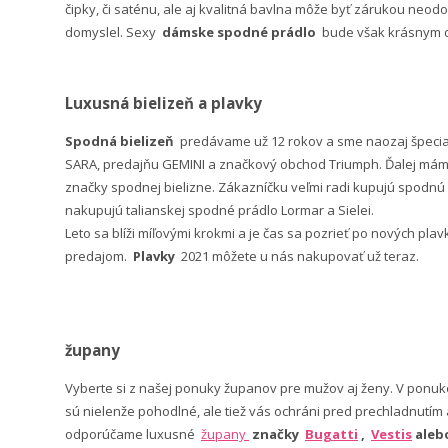
čipky, či saténu, ale aj kvalitná bavlna môže byť zárukou neodo
domyslel. Sexy
dámske spodné prádlo
bude však krásnym da
Luxusná bielizeň a plavky
Spodná bielizeň
predávame už 12 rokov a sme naozaj špeci
SARA, predajňu GEMINI a značkový obchod Triumph. Ďalej máme 
značky spodnej bielizne. Zákazníčku veľmi radi kupujú spodnú b
nakupujú talianskej spodné prádlo Lormar a Sielei.
Leto sa blíži míľovými krokmi a je čas sa pozrieť po nových pla
predajom.
Plavky
2021 môžete u nás nakupovať už teraz.
župany
Vyberte si z našej ponuky županov pre mužov aj ženy. V po
sú nielenže pohodlné, ale tiež vás ochráni pred prechladnutím
odporúčame luxusné
župany
značky
Bugatti
,
Vestis
ale