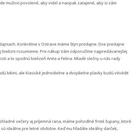
 bude mužovi povolené, aby videl a naopak zatajené, aby si sám
ajniach. Konkrétne v Ostrave máme štyri predajne. Dve predajne
nej bielizni rozumieme. Pre nákup Vám odporučíme najpredávanejšej
ti a to spodnú bielizeň Anita a Felina. Mladé slečny u nás rady
 bikini, ale klasické jednodielne a dvojdielne plavky budú vévédit
e chladné večery aj príjemná rana, máme pohodlné froté župany, ktoré
 sú ideálne pre letné obdobie. Keď mu hľadáte ideálny darček,