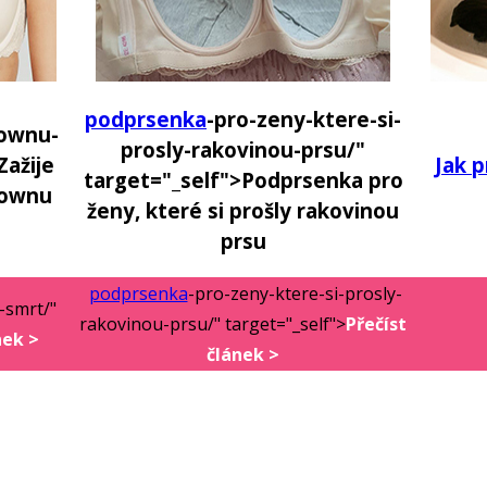
podprsenka
-pro-zeny-ktere-si-
downu-
prosly-rakovinou-prsu/"
Zažije
Jak p
target="_self">Podprsenka pro
downu
ženy, které si prošly rakovinou
prsu
podprsenka
-pro-zeny-ktere-si-prosly-
-smrt/"
rakovinou-prsu/" target="_self">
Přečíst
nek >
článek >