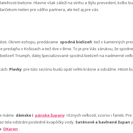
lateľnosti bielizne. Hlavne však záleží na strihu a štýlu prevedení, koľko
rčekom nielen pre vášho partnera, ale tiež aj pre vás.
alisti. Okrem eshopu, predávame
spodná bielizeň
tiež v kamenných pred
predajňu v Košiciach a tiež dve v Brne. To je pre Vás zárukou, že spod
ielizeň Triumph, ďalej špecializované spodná bielizeň na nadmerné veľkos
vkách.
Plavky
pre túto sezónu budú opäť veľmi krásne a odvážne. Hitom budú
nuke máme
dámske i
pánske župany
rôznych veľkostí, vzorov i farieb. Pr
 az tela odstráni posledné kvapôčky vody.
Saténové a bavlnené župan
y
bo
DKaren
.