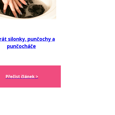
rát silonky, punčochy a
punčocháče
Přečíst článek >