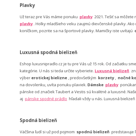
Plavky
Už teraz pre Vás máme ponuku
plavky
2021. Tešiť sa môžete
plavky
. Holky mladšieho veku zaujmú dievčenské plavky. Ako n
koníčkom, pozrite sa na športové plavky. Mamičky iste uvítajú
Luxusná spodná bielizeň
Eshop luxusnipradlo.cz je tu pre Vás už 15 rok. Od začiatku sm
kategórie. U nás si teda určite vyberiete.
Luxusná bielizeň
zn
výber
erotickej bielizne
, predovšetkým
korzety
,
nočné ko
na dovolenku, uvíta ponuku plaviek.
Dámske
plavky
ponúkame
pánske od značiek Taubert a Vestis sú kvalitné a luxusné. Na
aj
pánske spodné prádlo
hľadali vždy u nás. Luxusná bielizeň
Spodná bielizeň
Väčšina ľudí si už pod pojmom
spodnú bielizeň
predstavuje 