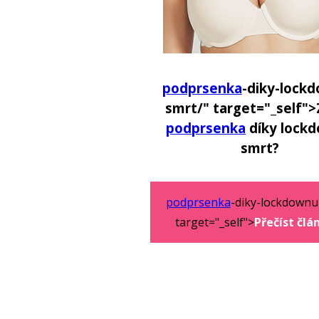
podprsenka
-diky-lock
smrt/" target="_self">
podprsenka
díky lock
smrt?
podprsenka
-diky-lockdownu
target="_self">
Přečíst člá