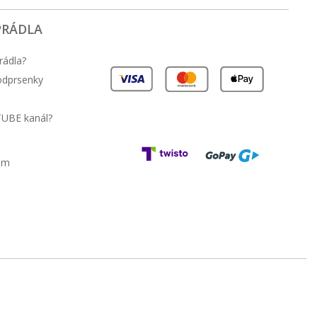
PRÁDLA
rádla?
podprsenky
TUBE kanál?
am