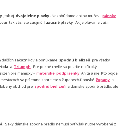
y
, tak aj
dvojdielne plavky
. Nezabúdame ani na mužov -
pánske
ovar, tak vás iste zaujmú
luxusné plavky
. Ak je plávanie vašim
nia ďalších zákazníkov a ponúkame
spodnú bielizeň
pre všetky
riola
a
Triumph
. Pre pekné chvíle sa pozrite na široký
lizeň pre mamičky -
materské podprsenky
Anita a iné. Kto pôjde
ch mesiacoch sa príjemne zahrejete v županech.Dámské
župany
a
 obľúbený obchod pre
spodnú bielizeň
a dámske spodné prádlo, ale
á.
Sexy dámske spodné prádlo nemusí byť však nutne vyrobené z