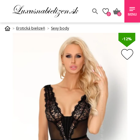
0
0
MENU
Erotická bielizeň
Sexy body
-12%