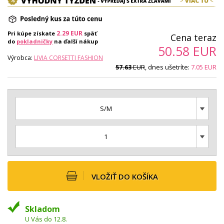
2.29
EUR
Pri kúpe získate
späť
Cena teraz
do
pokladničky
na ďalší nákup
50.58
EUR
Výrobca:
LIVIA CORSETTI FASHION
EUR
, dnes ušetríte:
7.05
EUR
57.63
S/M
1
VLOŽIŤ DO KOŠÍKA
Skladom
U Vás do 12.8.