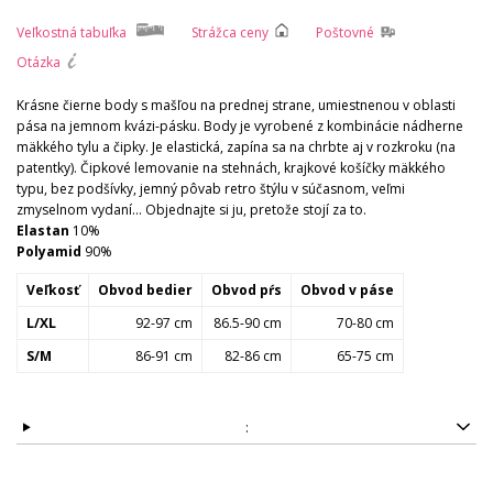
Veľkostná tabuľka
Strážca ceny
Poštovné
Otázka
Krásne čierne body s mašľou na prednej strane, umiestnenou v oblasti
pása na jemnom kvázi-pásku. Body je vyrobené z kombinácie nádherne
mäkkého tylu a čipky. Je elastická, zapína sa na chrbte aj v rozkroku (na
patentky). Čipkové lemovanie na stehnách, krajkové košíčky mäkkého
typu, bez podšívky, jemný pôvab retro štýlu v súčasnom, veľmi
zmyselnom vydaní... Objednajte si ju, pretože stojí za to.
Elastan
10%
Polyamid
90%
Veľkosť
Obvod bedier
Obvod pŕs
Obvod v páse
L/XL
92-97 cm
86.5-90 cm
70-80 cm
S/M
86-91 cm
82-86 cm
65-75 cm
: