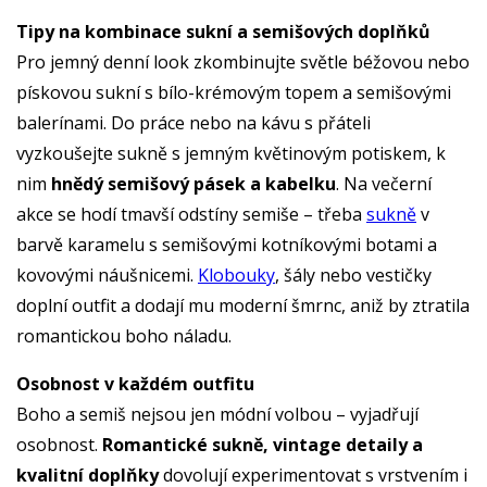
Tipy na kombinace sukní a semišových doplňků
Pro jemný denní look zkombinujte světle béžovou nebo
pískovou sukní s bílo-krémovým topem a semišovými
balerínami. Do práce nebo na kávu s přáteli
vyzkoušejte sukně s jemným květinovým potiskem, k
nim
hnědý semišový pásek a kabelku
. Na večerní
akce se hodí tmavší odstíny semiše – třeba
sukně
v
barvě karamelu s semišovými kotníkovými botami a
kovovými náušnicemi.
Klobouky
, šály nebo vestičky
doplní outfit a dodají mu moderní šmrnc, aniž by ztratila
romantickou boho náladu.
Osobnost v každém outfitu
Boho a semiš nejsou jen módní volbou – vyjadřují
osobnost.
Romantické sukně, vintage detaily a
kvalitní doplňky
dovolují experimentovat s vrstvením i