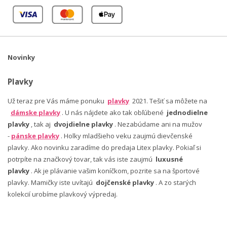
Novinky
Plavky
Už teraz pre Vás máme ponuku
plavky
2021. Tešiť sa môžete na
dámske plavky
. U nás nájdete ako tak obľúbené
jednodielne
plavky
, tak aj
dvojdielne plavky
. Nezabúdame ani na mužov
-
pánske plavky
. Holky mladšieho veku zaujmú dievčenské
plavky. Ako novinku zaradíme do predaja Litex plavky. Pokiaľ si
potrpíte na značkový tovar, tak vás iste zaujmú
luxusné
plavky
. Ak je plávanie vašim koníčkom, pozrite sa na športové
plavky. Mamičky iste uvítajú
dojčenské plavky
. A zo starých
kolekcií urobíme plavkový výpredaj.