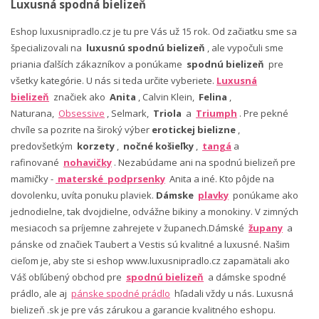
Luxusná spodná bielizeň
Eshop luxusnipradlo.cz je tu pre Vás už 15 rok. Od začiatku sme sa
špecializovali na
luxusnú spodnú bielizeň
, ale vypočuli sme
priania ďalších zákazníkov a ponúkame
spodnú bielizeň
pre
všetky kategórie. U nás si teda určite vyberiete.
Luxusná
bielizeň
značiek ako
Anita
, Calvin Klein,
Felina
,
Naturana,
Obsessive
, Selmark,
Triola
a
Triumph
. Pre pekné
chvíle sa pozrite na široký výber
erotickej bielizne
,
predovšetkým
korzety
,
nočné košieľky
,
tangá
a
rafinované
nohavičky
. Nezabúdame ani na spodnú bielizeň pre
mamičky -
materské podprsenky
Anita a iné. Kto pôjde na
dovolenku, uvíta ponuku plaviek.
Dámske
plavky
ponúkame ako
jednodielne, tak dvojdielne, odvážne bikiny a monokiny. V zimných
mesiacoch sa príjemne zahrejete v županech.Dámské
župany
a
pánske od značiek Taubert a Vestis sú kvalitné a luxusné. Našim
cieľom je, aby ste si eshop www.luxusnipradlo.cz zapamätali ako
Váš obľúbený obchod pre
spodnú bielizeň
a dámske spodné
prádlo, ale aj
pánske spodné prádlo
hľadali vždy u nás. Luxusná
bielizeň .sk je pre vás zárukou a garancie kvalitného eshopu.