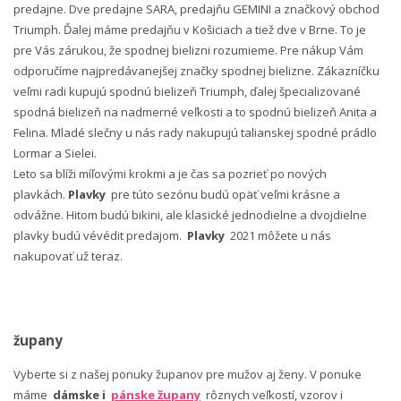
predajne. Dve predajne SARA, predajňu GEMINI a značkový obchod
Triumph. Ďalej máme predajňu v Košiciach a tiež dve v Brne. To je
pre Vás zárukou, že spodnej bielizni rozumieme. Pre nákup Vám
odporučíme najpredávanejšej značky spodnej bielizne. Zákazníčku
veľmi radi kupujú spodnú bielizeň Triumph, ďalej špecializované
spodná bielizeň na nadmerné veľkosti a to spodnú bielizeň Anita a
Felina. Mladé slečny u nás rady nakupujú talianskej spodné prádlo
Lormar a Sielei.
Leto sa blíži míľovými krokmi a je čas sa pozrieť po nových
plavkách.
Plavky
pre túto sezónu budú opäť veľmi krásne a
odvážne. Hitom budú bikini, ale klasické jednodielne a dvojdielne
plavky budú vévédit predajom.
Plavky
2021 môžete u nás
nakupovať už teraz.
župany
Vyberte si z našej ponuky županov pre mužov aj ženy. V ponuke
máme
dámske i
pánske župany
rôznych veľkostí, vzorov i