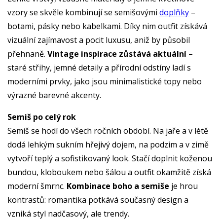
vzory se skvěle kombinují se semišovými
doplňky
–
botami, pásky nebo kabelkami. Díky nim outfit získává
vizuální zajímavost a pocit luxusu, aniž by působil
přehnaně.
Vintage inspirace zůstává aktuální
–
staré střihy, jemné detaily a přírodní odstíny ladí s
moderními prvky, jako jsou minimalistické topy nebo
výrazné barevné akcenty.
Semiš po celý rok
Semiš se hodí do všech ročních období. Na jaře a v létě
dodá lehkým sukním hřejivý dojem, na podzim a v zimě
vytvoří teplý a sofistikovaný look. Stačí doplnit koženou
bundou, kloboukem nebo šálou a outfit okamžitě získá
moderní šmrnc.
Kombinace boho a semiše
je hrou
kontrastů: romantika potkává současný design a
vzniká styl nadčasový, ale trendy.