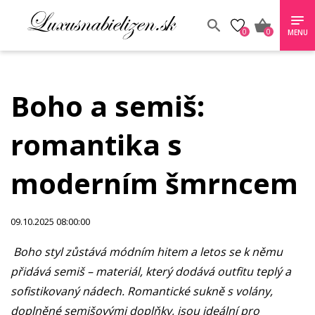
0
0
MENU
Boho a semiš:
romantika s
moderním šmrncem
09.10.2025 08:00:00
Boho styl zůstává módním hitem a letos se k němu
přidává semiš – materiál, který dodává outfitu teplý a
sofistikovaný nádech. Romantické sukně s volány,
doplněné semišovými doplňky, jsou ideální pro