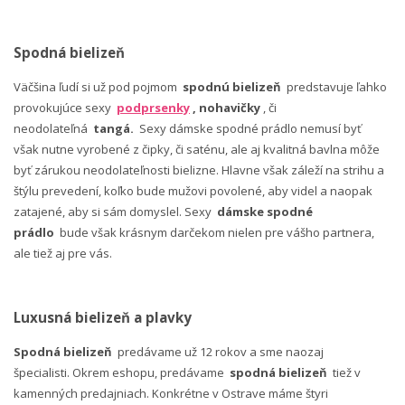
Spodná bielizeň
Väčšina ľudí si už pod pojmom
spodnú bielizeň
predstavuje ľahko
provokujúce sexy
podprsenky
, nohavičky
, či
neodolateľná
tangá.
Sexy dámske spodné prádlo nemusí byť
však nutne vyrobené z čipky, či saténu, ale aj kvalitná bavlna môže
byť zárukou neodolateľnosti bielizne. Hlavne však záleží na strihu a
štýlu prevedení, koľko bude mužovi povolené, aby videl a naopak
zatajené, aby si sám domyslel. Sexy
dámske spodné
prádlo
bude však krásnym darčekom nielen pre vášho partnera,
ale tiež aj pre vás.
Luxusná bielizeň a plavky
Spodná bielizeň
predávame už 12 rokov a sme naozaj
špecialisti. Okrem eshopu, predávame
spodná bielizeň
tiež v
kamenných predajniach. Konkrétne v Ostrave máme štyri