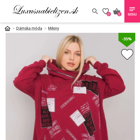
0
0
MENU
Dámska móda
Mikiny
-35%