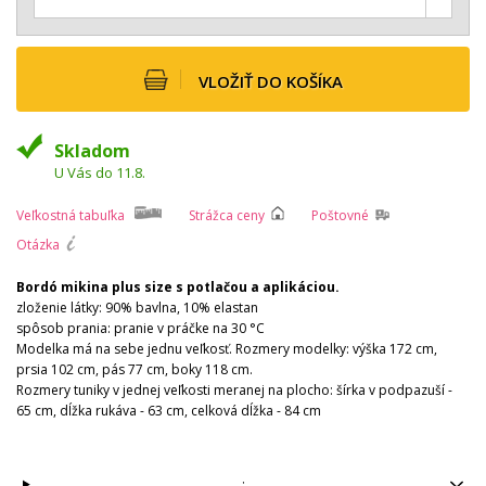
VLOŽIŤ DO KOŠÍKA
Skladom
U Vás do 11.8.
Veľkostná tabuľka
Strážca ceny
Poštovné
Otázka
Bordó mikina plus size s potlačou a aplikáciou.
zloženie látky: 90% bavlna, 10% elastan
spôsob prania: pranie v práčke na 30 °C
Modelka má na sebe jednu veľkosť. Rozmery modelky: výška 172 cm,
prsia 102 cm, pás 77 cm, boky 118 cm.
Rozmery tuniky v jednej veľkosti meranej na plocho: šírka v podpazuší -
65 cm, dĺžka rukáva - 63 cm, celková dĺžka - 84 cm
: