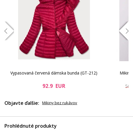
Vypasovaná červená dámska bunda (GT-212)
Mikina
92.9 EUR
56.
Objavte ďalšie:
Mikiny bez rukávov
Prohlédnuté produkty