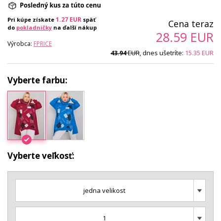
1.27
EUR
Pri kúpe získate
späť
Cena teraz
do
pokladničky
na ďalší nákup
28.59
EUR
Výrobca:
FPRICE
EUR
, dnes ušetríte:
15.35
EUR
43.94
Vyberte farbu:
Vyberte veľkosť:
jedna velikost
1