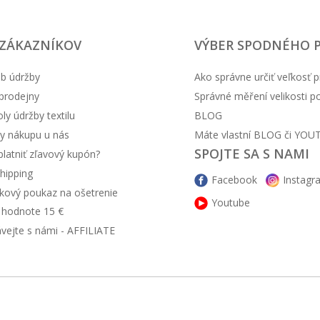
 ZÁKAZNÍKOV
VÝBER SPODNÉHO 
b údržby
Ako správne určiť veľkosť p
prodejny
Správné měření velikosti 
y údržby textilu
BLOG
y nákupu u nás
Máte vlastní BLOG či YOU
SPOJTE SA S NAMI
latniť zľavový kupón?
hipping
Facebook
Instagr
kový poukaz na ošetrenie
Youtube
v hodnote 15 €
ávejte s námi - AFFILIATE