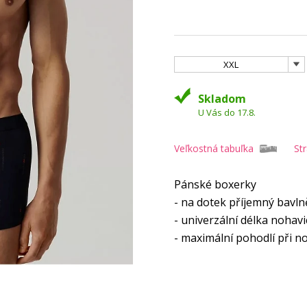
XXL
Skladom
U Vás do 17.8.
Veľkostná tabuľka
St
Pánské boxerky
- na dotek příjemný bavln
- univerzální délka nohavi
- maximální pohodlí při n
- baleno po třech kusech