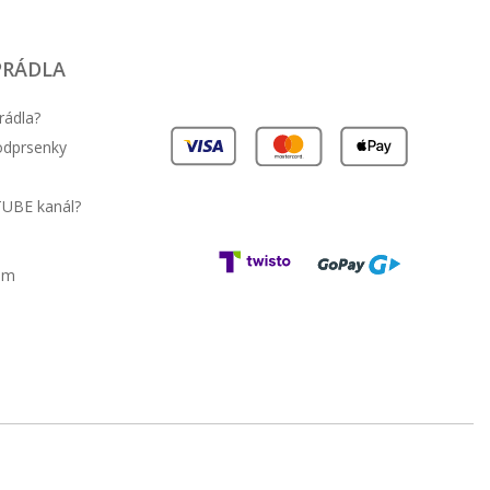
PRÁDLA
rádla?
podprsenky
TUBE kanál?
am