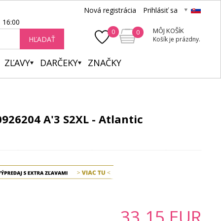
Nová registrácia
Prihlásiť sa
- 16:00
MÔJ KOŠÍK
0
0
HĽADAŤ
Košík je prázdny.
ZĽAVY
DARČEKY
ZNAČKY
926204 A'3 S2XL - Atlantic
33.15
EUR