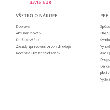
33.15 EUR
VŠETKO O NÁKUPE
PRE
Doprava
Spôso
Ako nakupovať?
Naše 
Darčekový šek
Symbol
Zásady zpracování osobních údajů
Výhod
Recenzia Luxusnabielizen.sk
Ako up
Drops
Darče
pleti 
Vyděl