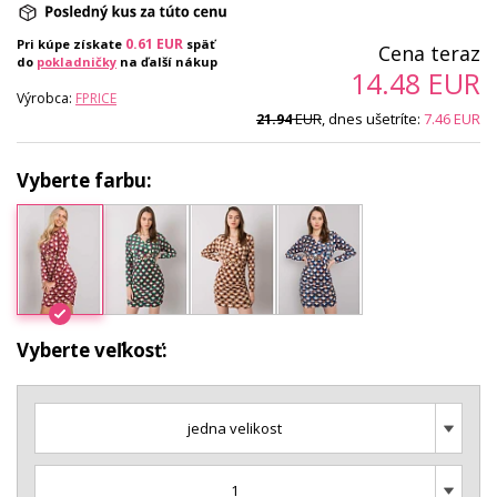
0.61
EUR
Pri kúpe získate
späť
Cena teraz
do
pokladničky
na ďalší nákup
14.48
EUR
Výrobca:
FPRICE
EUR
, dnes ušetríte:
7.46
EUR
21.94
Vyberte farbu:
Vyberte veľkosť:
jedna velikost
1