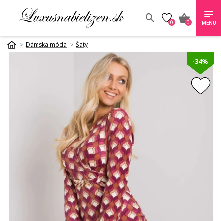
0
0
MENU
Dámska móda
Šaty
-34%