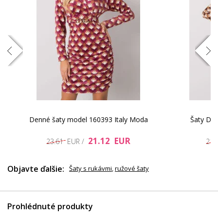
14.48 EUR
88
Denné šaty model 160393 Italy Moda
Šaty DHJ
21.12 EUR
23.61 EUR /
21.
Objavte ďalšie:
Šaty s rukávmi
,
ružové šaty
Prohlédnuté produkty