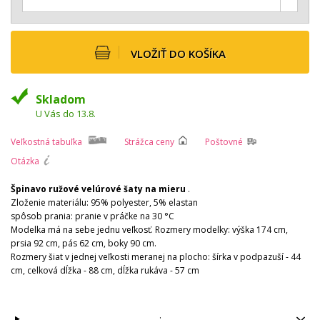
VLOŽIŤ DO KOŠÍKA
Skladom
U Vás do 13.8.
Veľkostná tabuľka
Strážca ceny
Poštovné
Otázka
Špinavo ružové velúrové šaty na mieru
.
Zloženie materiálu: 95% polyester, 5% elastan
spôsob prania: pranie v práčke na 30 °C
Modelka má na sebe jednu veľkosť. Rozmery modelky: výška 174 cm,
prsia 92 cm, pás 62 cm, boky 90 cm.
Rozmery šiat v jednej veľkosti meranej na plocho: šírka v podpazuší - 44
cm, celková dĺžka - 88 cm, dĺžka rukáva - 57 cm
: