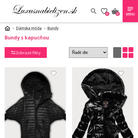
0
0
MENU
Dámska móda
Bundy
Bundy s kapucňou
Zobrazit filtry