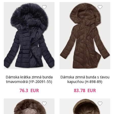
Dámska krátka zimná bunda
Dámska zimná bunda s ťavou
tmavomodrá (YP-20091-55)
kapucňou (H-898-89)
76.3 EUR
83.78 EUR