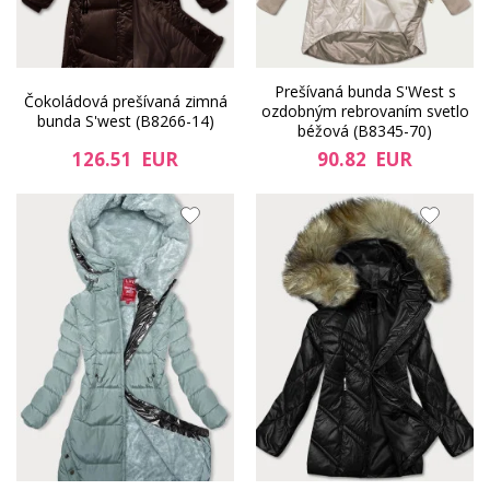
Prešívaná bunda S'West s
Čokoládová prešívaná zimná
ozdobným rebrovaním svetlo
bunda S'west (B8266-14)
béžová (B8345-70)
126.51 EUR
90.82 EUR