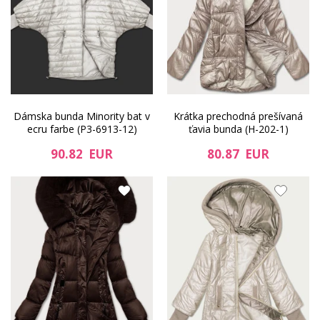
Dámska bunda Minority bat v
Krátka prechodná prešívaná
ecru farbe (P3-6913-12)
ťavia bunda (H-202-1)
90.82 EUR
80.87 EUR