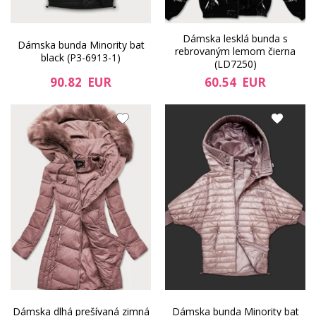
Dámska lesklá bunda s
Dámska bunda Minority bat
rebrovaným lemom čierna
black (P3-6913-1)
(LD7250)
90.82 EUR
60.54 EUR
Dámska dlhá prešívaná zimná
Dámska bunda Minority bat