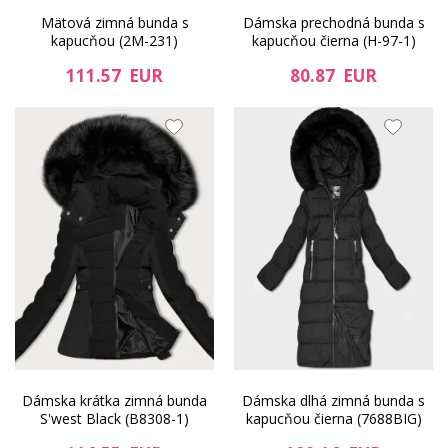
Mätová zimná bunda s
Dámska prechodná bunda s
kapucňou (2M-231)
kapucňou čierna (H-97-1)
111.57 EUR
80.87 EUR
Dámska krátka zimná bunda
Dámska dlhá zimná bunda s
S'west Black (B8308-1)
kapucňou čierna (7688BIG)