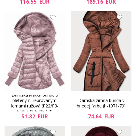
116.55 EUR
189.16 EUR
Dámska krátka bunda s
pletenými rebrovanými
Dámska zimná bunda v
lemami ružová (P22/P3-
hnedej farbe (h-1071-79)
6636/P3-6023-52)
51.82 EUR
74.64 EUR