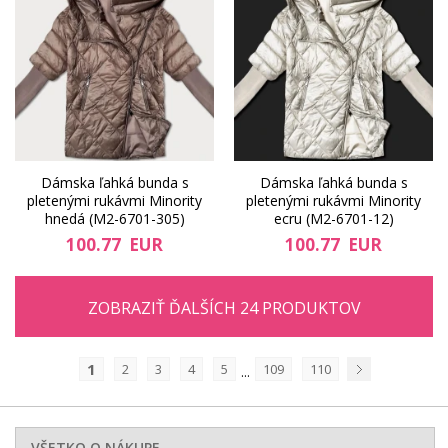
Dámska ľahká bunda s
Dámska ľahká bunda s
pletenými rukávmi Minority
pletenými rukávmi Minority
hnedá (M2-6701-305)
ecru (M2-6701-12)
100.77 EUR
100.77 EUR
ZOBRAZIŤ ĎALŠÍCH 24 PRODUKTOV
1
2
3
4
5
109
110
...
Nasledujúci
VŠETKO O NÁKUPE