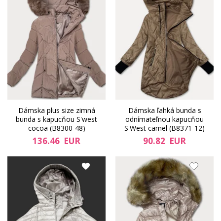
Dámska plus size zimná
Dámska ľahká bunda s
bunda s kapucňou S'west
odnímateľnou kapucňou
cocoa (B8300-48)
S'West camel (B8371-12)
136.46 EUR
90.82 EUR