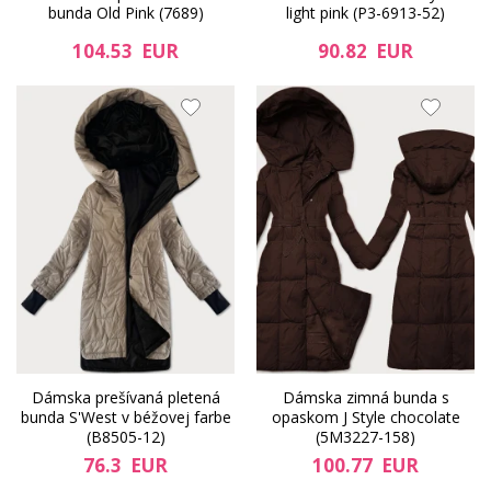
bunda Old Pink (7689)
light pink (P3-6913-52)
104.53 EUR
90.82 EUR
Dámska prešívaná pletená
Dámska zimná bunda s
bunda S'West v béžovej farbe
opaskom J Style chocolate
(B8505-12)
(5M3227-158)
76.3 EUR
100.77 EUR