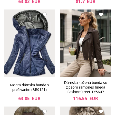
63.03 EUR
81.7 EUR
Dámska kožená bunda so
Modrá dámska bunda s
zipsom ramones hnedá
prešívaním (BR0121)
FashionStreet TY5647
63.85 EUR
116.55 EUR