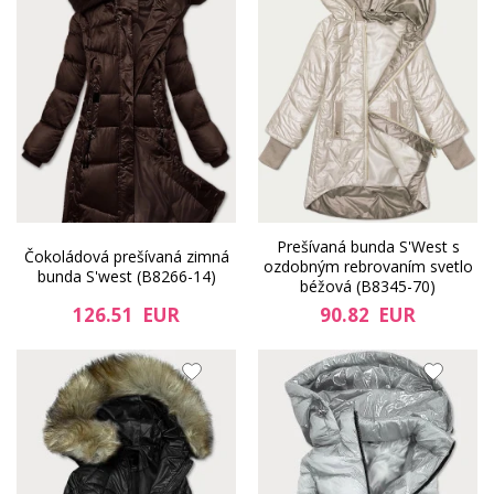
Prešívaná bunda S'West s
Čokoládová prešívaná zimná
ozdobným rebrovaním svetlo
bunda S'west (B8266-14)
béžová (B8345-70)
126.51 EUR
90.82 EUR