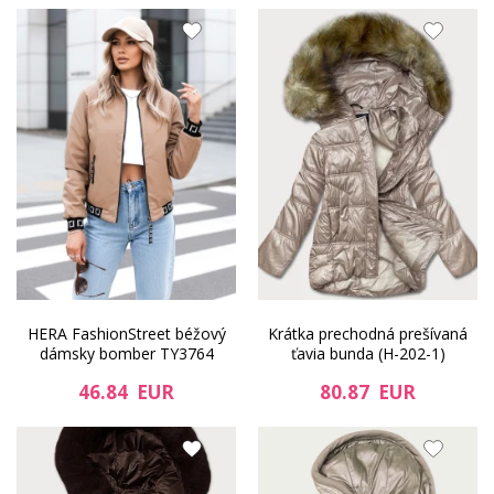
HERA FashionStreet béžový
Krátka prechodná prešívaná
dámsky bomber TY3764
ťavia bunda (H-202-1)
46.84 EUR
80.87 EUR