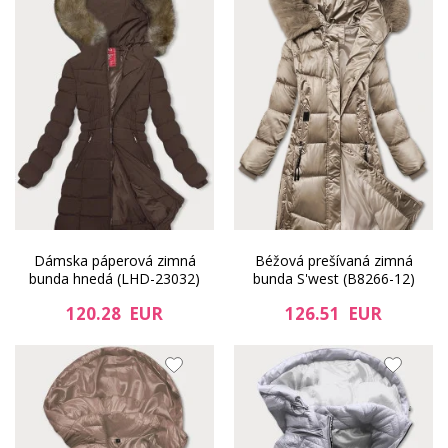
Dámska páperová zimná
Béžová prešívaná zimná
bunda hnedá (LHD-23032)
bunda S'west (B8266-12)
120.28 EUR
126.51 EUR