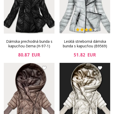
Dámska prechodná bunda s
Lesklá strieborná dámska
kapucňou čierna (H-97-1)
bunda s kapucňou (B9569)
80.87 EUR
51.82 EUR