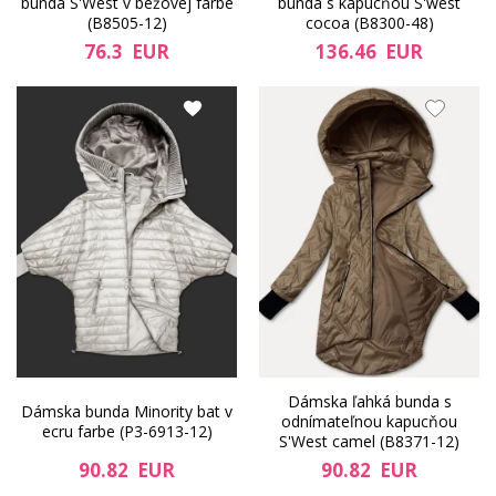
bunda S'West v béžovej farbe
bunda s kapucňou S'west
(B8505-12)
cocoa (B8300-48)
76.3 EUR
136.46 EUR
Dámska ľahká bunda s
Dámska bunda Minority bat v
odnímateľnou kapucňou
ecru farbe (P3-6913-12)
S'West camel (B8371-12)
90.82 EUR
90.82 EUR