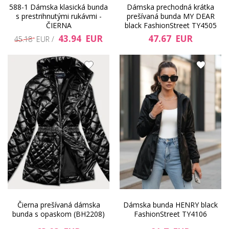
588-1 Dámska klasická bunda
Dámska prechodná krátka
s prestrihnutými rukávmi -
prešívaná bunda MY DEAR
ČIERNA
black FashionStreet TY4505
43.94 EUR
47.67 EUR
45.18 EUR /
Čierna prešívaná dámska
Dámska bunda HENRY black
bunda s opaskom (BH2208)
FashionStreet TY4106