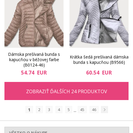
Dámska prešívaná bunda s
Krátka šedá prešívaná dámska
kapucňou v béžovej farbe
bunda s kapucňou (B9566)
(B0124-46)
54.74 EUR
60.54 EUR
ZOBRAZIŤ ĎALŠÍCH 24 PRODUKTOV
1
2
3
4
5
45
46
...
Nasledujúci
VŠETKO O NÁKUPE