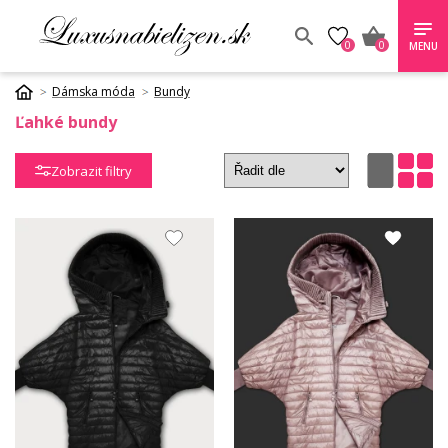
0
0
MENU
Dámska móda
Bundy
Ľahké bundy
Zobrazit filtry