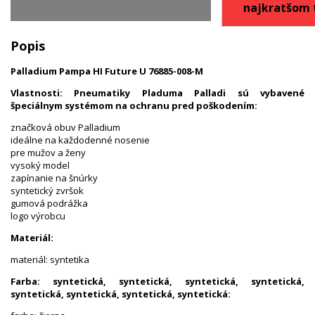
najkratšom 
Popis
Palladium Pampa HI Future U 76885-008-M
Vlastnosti: Pneumatiky Pladuma Palladi sú vybavené
špeciálnym systémom na ochranu pred poškodením:
značková obuv Palladium
ideálne na každodenné nosenie
pre mužov a ženy
vysoký model
zapínanie na šnúrky
syntetický zvršok
gumová podrážka
logo výrobcu
Materiál:
materiál: syntetika
Farba: syntetická, syntetická, syntetická, syntetická,
syntetická, syntetická, syntetická, syntetická: