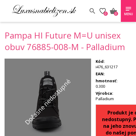
0
0
MENU
Pampa HI Future M=U unisex
obuv 76885-008-M - Palladium
Kód:
i476_631217
EAN:
Dočasne nedostupné
hmotnosť:
0.300
Výrobca:
Palladium
Produkt je
nedostupný. 
na jeho znov
do našej pon