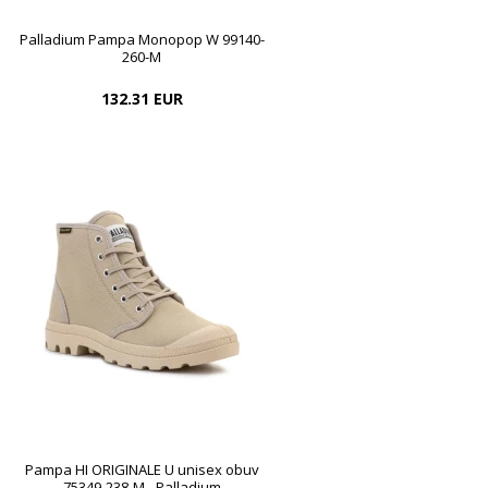
Palladium Pampa Monopop W 99140-
260-M
132.31 EUR
Pampa HI ORIGINALE U unisex obuv
75349-238-M - Palladium