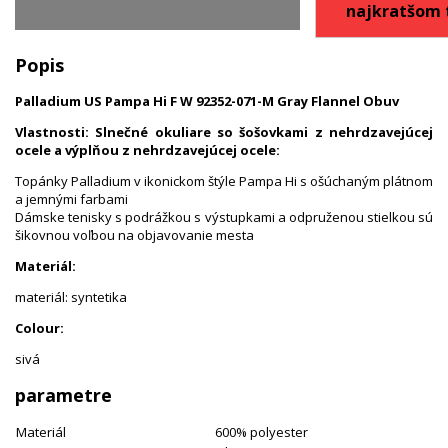
najkratšom 
Popis
Palladium US Pampa Hi F W 92352-071-M Gray Flannel Obuv
Vlastnosti: Slnečné okuliare so šošovkami z nehrdzavejúcej
ocele a výplňou z nehrdzavejúcej ocele:
Topánky Palladium v ikonickom štýle Pampa Hi s ošúchaným plátnom
a jemnými farbami
Dámske tenisky s podrážkou s výstupkami a odpruženou stielkou sú
šikovnou voľbou na objavovanie mesta
Materiál:
materiál: syntetika
Colour:
sivá
parametre
Materiál
600% polyester