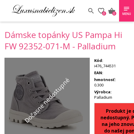
0
0
MENU
Dámske topánky US Pampa Hi
FW 92352-071-M - Palladium
Kód:
i476_744531
EAN:
Dočasne nedostupné
hmotnosť:
0.300
Výrobca:
Palladium
Produkt je
nedostupný. 
na jeho znov
do našej pon