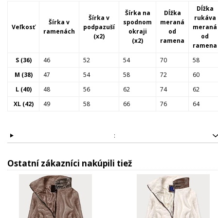
Dĺžka
Šírka na
Dĺžka
Šírka v
rukáva
Šírka v
spodnom
meraná
Veľkosť
podpazuší
meraná
ramenách
okraji
od
(x2)
od
(x2)
ramena
ramena
S (36)
46
52
54
70
58
M (38)
47
54
58
72
60
L (40)
48
56
62
74
62
XL (42)
49
58
66
76
64
:
Ostatní zákazníci nakúpili tiež