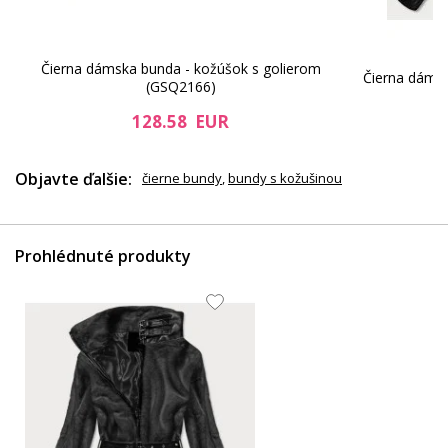
Čierna dámska bunda - kožúšok s golierom
Čierna dáms
(GSQ2166)
128.58 EUR
Objavte ďalšie:
čierne bundy
,
bundy s kožušinou
Prohlédnuté produkty