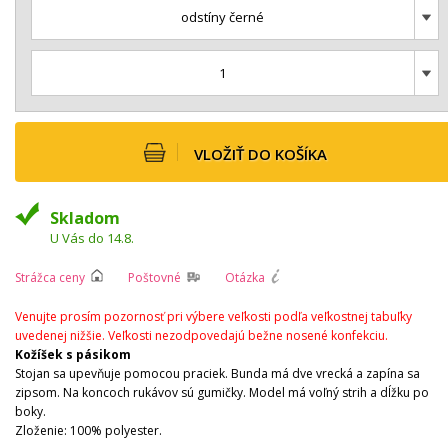
odstíny černé
1
VLOŽIŤ DO KOŠÍKA
Skladom
U Vás do 14.8.
Strážca ceny
Poštovné
Otázka
Venujte prosím pozornosť pri výbere veľkosti podľa veľkostnej tabuľky
uvedenej nižšie. Veľkosti nezodpovedajú bežne nosené konfekciu.
Kožíšek s pásikom
Stojan sa upevňuje pomocou praciek. Bunda má dve vrecká a zapína sa
zipsom. Na koncoch rukávov sú gumičky. Model má voľný strih a dĺžku po
boky.
Zloženie: 100% polyester.