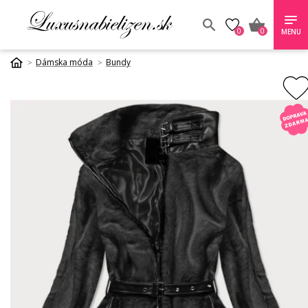
0
0
MENU
Dámska móda
Bundy