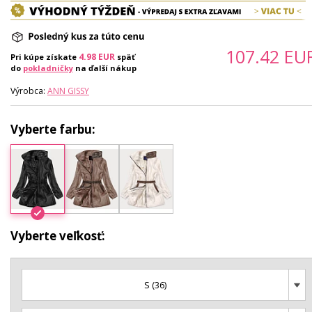
107.42
EU
4.98
EUR
Pri kúpe získate
späť
do
pokladničky
na ďalší nákup
Výrobca:
ANN GISSY
Vyberte farbu:
Vyberte veľkosť:
S (36)