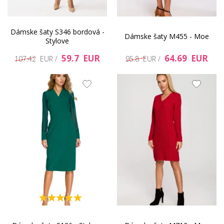
Dámske šaty S346 bordová -
Dámske šaty M455 - Moe
Stylove
59.7 EUR
64.69 EUR
107.42 EUR /
95.8 EUR /