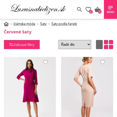
0
0
MENU
Dámska móda
Šaty
Šaty podľa farieb
Červené šaty
Zobrazit filtry