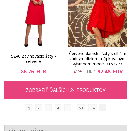
Červené dámske šaty s dlhším
S240 Zavinovacie šaty -
zadným dielom a čipkovaným
červené
výstrihom model 7162273
86.26 EUR
92.48 EUR
97.05 EUR /
ZOBRAZIŤ ĎALŠÍCH 24 PRODUKTOV
1
2
3
4
5
53
54
...
Nasledujúci
VŠETKO O NÁKUPE