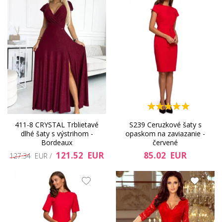
411-8 CRYSTAL Trblietavé
S239 Ceruzkové šaty s
dlhé šaty s výstrihom -
opaskom na zaviazanie -
Bordeaux
červené
121.52 EUR
85.02 EUR
127.34 EUR /