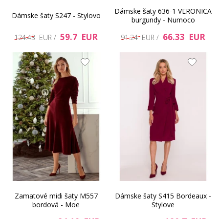
Dámske šaty 636-1 VERONICA
Dámske šaty S247 - Stylovo
burgundy - Numoco
59.7 EUR
66.33 EUR
124.43 EUR /
91.24 EUR /
Zamatové midi šaty M557
Dámske šaty S415 Bordeaux -
bordová - Moe
Stylove