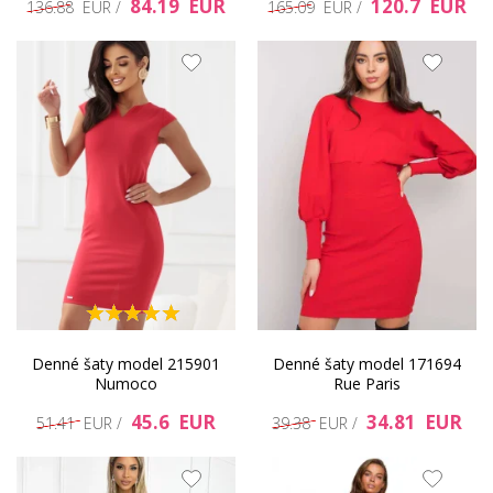
84.19 EUR
120.7 EUR
136.88 EUR /
165.09 EUR /
Denné šaty model 215901
Denné šaty model 171694
Numoco
Rue Paris
45.6 EUR
34.81 EUR
51.41 EUR /
39.38 EUR /