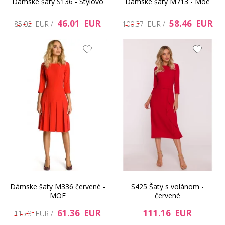
Dámske šaty S136 - Stylovo
Dámske šaty M713 - Moe
46.01 EUR
58.46 EUR
85.02 EUR /
100.37 EUR /
Dámske šaty M336 červené -
S425 Šaty s volánom -
MOE
červené
61.36 EUR
111.16 EUR
115.3 EUR /