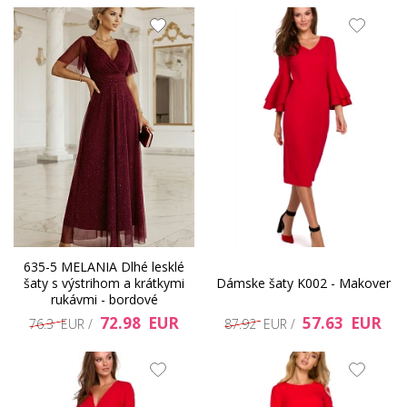
635-5 MELANIA Dlhé lesklé
šaty s výstrihom a krátkymi
Dámske šaty K002 - Makover
rukávmi - bordové
72.98 EUR
57.63 EUR
76.3 EUR /
87.92 EUR /