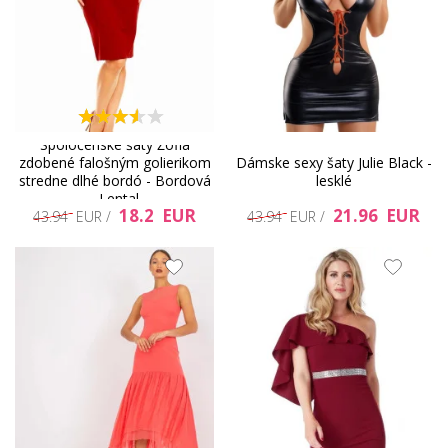
Spoločenské šaty Žofia
zdobené falošným golierikom
Dámske sexy šaty Julie Black -
stredne dlhé bordó - Bordová
lesklé
- Lental
18.2 EUR
21.96 EUR
43.94 EUR /
43.94 EUR /