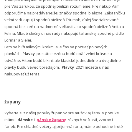
pre Vás zárukou, že spodnej bielizni rozumieme. Pre nákup Vám
odporučíme najpredávanejšej značky spodnej bielizne. Zákazníčku
veľmi radi kupujú spodnú bielizeň Triumph, ďalej špecializované
spodná bielizeň na nadmerné veľkosti a to spodnú bielizeň Anita a
Felina. Mladé slečny u nás rady nakupujú talianskej spodné prádlo
Lormar a Sielei.
Leto sa blíži míľovými krokmi a je čas sa pozrieť po nových
plavkách.
Plavky
pre túto sezónu budú opäť veľmi krásne a
odvážne. Hitom budú bikini, ale klasické jednodielne a dvojdielne
plavky budú vévédit predajom.
Plavky
2021 môžete u nás
nakupovať už teraz.
župany
Vyberte si z našej ponuky županov pre mužov aj ženy. V ponuke
máme
dámske i
pánske župany
rôznych veľkostí, vzorov i
farieb. Pre chladné večery aj príjemná rana, máme pohodlné froté