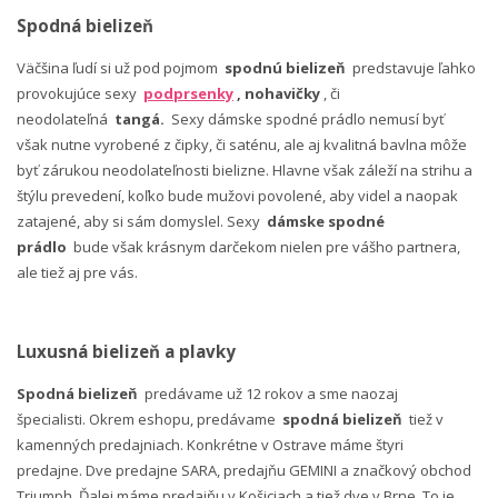
Spodná bielizeň
Väčšina ľudí si už pod pojmom
spodnú bielizeň
predstavuje ľahko
provokujúce sexy
podprsenky
, nohavičky
, či
neodolateľná
tangá.
Sexy dámske spodné prádlo nemusí byť
však nutne vyrobené z čipky, či saténu, ale aj kvalitná bavlna môže
byť zárukou neodolateľnosti bielizne. Hlavne však záleží na strihu a
štýlu prevedení, koľko bude mužovi povolené, aby videl a naopak
zatajené, aby si sám domyslel. Sexy
dámske spodné
prádlo
bude však krásnym darčekom nielen pre vášho partnera,
ale tiež aj pre vás.
Luxusná bielizeň a plavky
Spodná bielizeň
predávame už 12 rokov a sme naozaj
špecialisti. Okrem eshopu, predávame
spodná bielizeň
tiež v
kamenných predajniach. Konkrétne v Ostrave máme štyri
predajne. Dve predajne SARA, predajňu GEMINI a značkový obchod
Triumph. Ďalej máme predajňu v Košiciach a tiež dve v Brne. To je