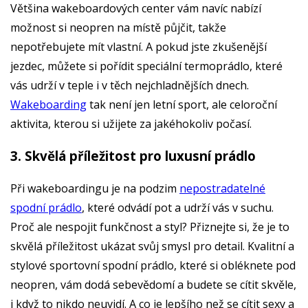
Většina wakeboardových center vám navíc nabízí
možnost si neopren na místě půjčit, takže
nepotřebujete mít vlastní. A pokud jste zkušenější
jezdec, můžete si pořídit speciální termoprádlo, které
vás udrží v teple i v těch nejchladnějších dnech.
Wakeboarding
tak není jen letní sport, ale celoroční
aktivita, kterou si užijete za jakéhokoliv počasí.
3. Skvělá příležitost pro luxusní prádlo
Při wakeboardingu je na podzim
nepostradatelné
spodní prádlo
, které odvádí pot a udrží vás v suchu.
Proč ale nespojit funkčnost a styl? Přiznejte si, že je to
skvělá příležitost ukázat svůj smysl pro detail. Kvalitní a
stylové sportovní spodní prádlo, které si obléknete pod
neopren, vám dodá sebevědomí a budete se cítit skvěle,
i když to nikdo neuvidí. A co je lepšího než se cítit sexy a