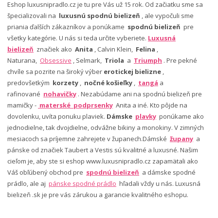
Eshop luxusnipradlo.cz je tu pre Vás už 15 rok. Od začiatku sme sa
špecializovali na
luxusnú spodnú bielizeň
, ale vypočuli sme
priania ďalších zákazníkov a ponúkame
spodnú bielizeň
pre
všetky kategórie. U nás si teda určite vyberiete.
Luxusná
bielizeň
značiek ako
Anita
, Calvin Klein,
Felina
,
Naturana,
Obsessive
, Selmark,
Triola
a
Triumph
. Pre pekné
chvíle sa pozrite na široký výber
erotickej bielizne
,
predovšetkým
korzety
,
nočné košieľky
,
tangá
a
rafinované
nohavičky
. Nezabúdame ani na spodnú bielizeň pre
mamičky -
materské podprsenky
Anita a iné. Kto pôjde na
dovolenku, uvíta ponuku plaviek.
Dámske
plavky
ponúkame ako
jednodielne, tak dvojdielne, odvážne bikiny a monokiny. V zimných
mesiacoch sa príjemne zahrejete v županech.Dámské
župany
a
pánske od značiek Taubert a Vestis sú kvalitné a luxusné. Našim
cieľom je, aby ste si eshop www.luxusnipradlo.cz zapamätali ako
Váš obľúbený obchod pre
spodnú bielizeň
a dámske spodné
prádlo, ale aj
pánske spodné prádlo
hľadali vždy u nás. Luxusná
bielizeň .sk je pre vás zárukou a garancie kvalitného eshopu.