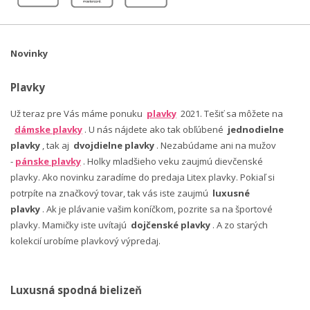
Novinky
Plavky
Už teraz pre Vás máme ponuku
plavky
2021. Tešiť sa môžete na
dámske plavky
. U nás nájdete ako tak obľúbené
jednodielne
plavky
, tak aj
dvojdielne plavky
. Nezabúdame ani na mužov
-
pánske plavky
. Holky mladšieho veku zaujmú dievčenské
plavky. Ako novinku zaradíme do predaja Litex plavky. Pokiaľ si
potrpíte na značkový tovar, tak vás iste zaujmú
luxusné
plavky
. Ak je plávanie vašim koníčkom, pozrite sa na športové
plavky. Mamičky iste uvítajú
dojčenské plavky
. A zo starých
kolekcií urobíme plavkový výpredaj.
Luxusná spodná bielizeň