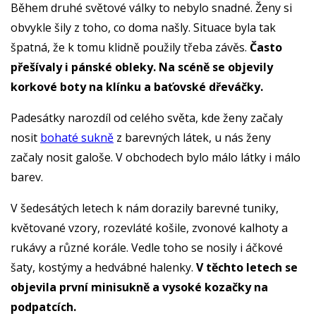
Během druhé světové války to nebylo snadné. Ženy si
obvykle šily z toho, co doma našly. Situace byla tak
špatná, že k tomu klidně použily třeba závěs.
Často
přešívaly i pánské obleky. Na scéně se objevily
korkové boty na klínku a baťovské dřeváčky.
Padesátky narozdíl od celého světa, kde ženy začaly
nosit
bohaté sukně
z barevných látek, u nás ženy
začaly nosit galoše. V obchodech bylo málo látky i málo
barev.
V šedesátých letech k nám dorazily barevné tuniky,
květované vzory, rozevláté košile, zvonové kalhoty a
rukávy a různé korále. Vedle toho se nosily i áčkové
šaty, kostýmy a hedvábné halenky.
V těchto letech se
objevila první minisukně a vysoké kozačky na
podpatcích.