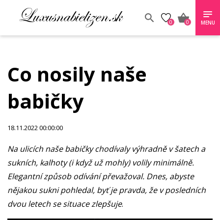
0
0
MENU
Co nosily naše
babičky
18.11.2022 00:00:00
Na ulicích naše babičky chodívaly výhradně v šatech a
sukních, kalhoty (i když už mohly) volily minimálně.
Elegantní způsob odívání převažoval. Dnes, abyste
nějakou sukni pohledal, byť je pravda, že v posledních
dvou letech se situace zlepšuje
.