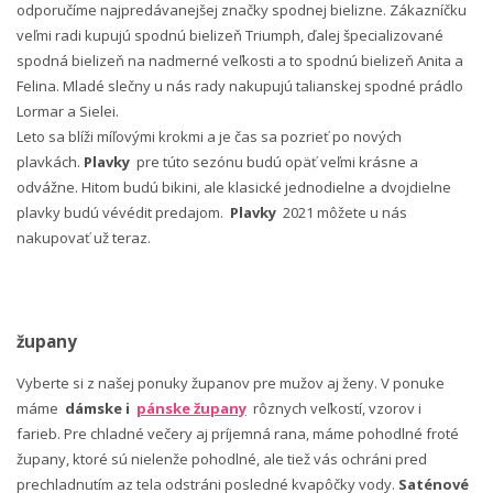
odporučíme najpredávanejšej značky spodnej bielizne. Zákazníčku
veľmi radi kupujú spodnú bielizeň Triumph, ďalej špecializované
spodná bielizeň na nadmerné veľkosti a to spodnú bielizeň Anita a
Felina. Mladé slečny u nás rady nakupujú talianskej spodné prádlo
Lormar a Sielei.
Leto sa blíži míľovými krokmi a je čas sa pozrieť po nových
plavkách.
Plavky
pre túto sezónu budú opäť veľmi krásne a
odvážne. Hitom budú bikini, ale klasické jednodielne a dvojdielne
plavky budú vévédit predajom.
Plavky
2021 môžete u nás
nakupovať už teraz.
župany
Vyberte si z našej ponuky županov pre mužov aj ženy. V ponuke
máme
dámske i
pánske župany
rôznych veľkostí, vzorov i
farieb. Pre chladné večery aj príjemná rana, máme pohodlné froté
župany, ktoré sú nielenže pohodlné, ale tiež vás ochráni pred
prechladnutím az tela odstráni posledné kvapôčky vody.
Saténové