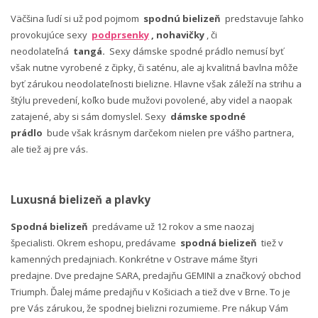
Väčšina ľudí si už pod pojmom
spodnú bielizeň
predstavuje ľahko
provokujúce sexy
podprsenky
, nohavičky
, či
neodolateľná
tangá.
Sexy dámske spodné prádlo nemusí byť
však nutne vyrobené z čipky, či saténu, ale aj kvalitná bavlna môže
byť zárukou neodolateľnosti bielizne. Hlavne však záleží na strihu a
štýlu prevedení, koľko bude mužovi povolené, aby videl a naopak
zatajené, aby si sám domyslel. Sexy
dámske spodné
prádlo
bude však krásnym darčekom nielen pre vášho partnera,
ale tiež aj pre vás.
Luxusná bielizeň a plavky
Spodná bielizeň
predávame už 12 rokov a sme naozaj
špecialisti. Okrem eshopu, predávame
spodná bielizeň
tiež v
kamenných predajniach. Konkrétne v Ostrave máme štyri
predajne. Dve predajne SARA, predajňu GEMINI a značkový obchod
Triumph. Ďalej máme predajňu v Košiciach a tiež dve v Brne. To je
pre Vás zárukou, že spodnej bielizni rozumieme. Pre nákup Vám