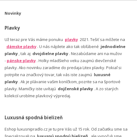
Novinky
Plavky
Už teraz pre Vás máme ponuku
plavky
2021. Tešiť sa môžete na
dámske plavky
. U nás nájdete ako tak obľúbené
jednodielne
plavky
, tak aj
dvojdielne plavky
. Nezabúdame ani na mužov
-
pánske plavky
. Holky mladšieho veku zaujmú dievčenské
plavky. Ako novinku zaradíme do predaja Litex plavky. Pokiaľ si
potrpíte na značkový tovar, tak vás iste zaujmú
luxusné
plavky
. Ak je plávanie vašim koníčkom, pozrite sa na športové
plavky. Mamičky iste uvítajú
dojčenské plavky
. A zo starých
kolekcií urobíme plavkový výpredaj.
Luxusná spodná bielizeň
Eshop luxusnipradlo.cz je tu pre Vás už 15 rok. Od začiatku sme sa
špecializovali na
luxusnú spodnú bielizeň
, ale vypočuli sme