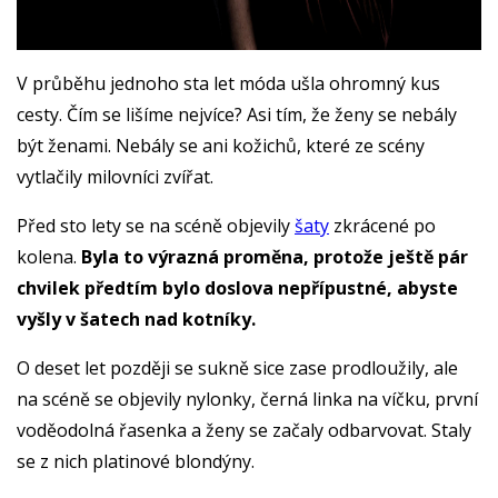
V průběhu jednoho sta let móda ušla ohromný kus
cesty. Čím se lišíme nejvíce? Asi tím, že ženy se nebály
být ženami. Nebály se ani kožichů, které ze scény
vytlačily milovníci zvířat.
Před sto lety se na scéně objevily
šaty
zkrácené po
kolena.
Byla to výrazná proměna, protože ještě pár
chvilek předtím bylo doslova nepřípustné, abyste
vyšly v šatech nad kotníky.
O deset let později se sukně sice zase prodloužily, ale
na scéně se objevily nylonky, černá linka na víčku, první
voděodolná řasenka a ženy se začaly odbarvovat. Staly
se z nich platinové blondýny.