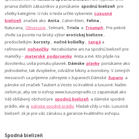
priania ďalších zákazníkov a ponúkame
spodnú bielizeň
pre
všetky kategórie. U nás si teda určite vyberiete.
Luxusná
bielizeň
značiek ako
Anita
, Calvin Klein,
Felina
,
Naturana,
Obsessive
, Selmark,
Triola
a
Triumph
. Pre pekné
chvíle sa pozrite na široký výber
erotickej bielizne
,
predovšetkým
korzety
,
nočné košieľky
,
tangá
a
rafinované
nohavičky
. Nezabúdame ani na spodnú bielizeň pre
mamičky -
materské podprsenky
Anita a iné. Kto pôjde na
dovolenku, uvíta ponuku plaviek.
Dámske
plavky
ponúkame ako
jednodielne, tak dvojdielne, odvážne bikiny a monokiny. V zimných
mesiacoch sa príjemne zahrejete v županech.Dámské
župany
a
pánske od značiek Taubert a Vestis sú kvalitné a luxusné. Našim
cieľom je, aby ste si eshop www.luxusnipradlo.cz zapamätali ako
Váš obľúbený obchod pre
spodnú bielizeň
a dámske spodné
prádlo, ale aj
pánske spodné prádlo
hľadali vždy u nás. Luxusná
bielizeň .sk je pre vás zárukou a garancie kvalitného eshopu.
Spodná bielizeň