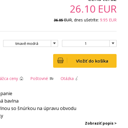
26.10
EUR
EUR
, dnes ušetríte:
9.95
EUR
36.05
tmavě modrá
1
Vložiť do košíka
rážca ceny
Poštovné
Otázka
spanie
ná bavlna
bavlnou so šnúrkou na úpravu obvodu
ky
och
Zobraziť popis >