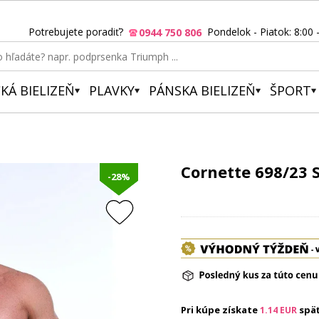
Potrebujete poradiť?
Pondelok - Piatok: 8:00 
0944 750 806
KÁ BIELIZEŇ
PLAVKY
PÁNSKA BIELIZEŇ
ŠPORT
Cornette 698/23 
-28%
Pri kúpe získate
spä
1.14
EUR