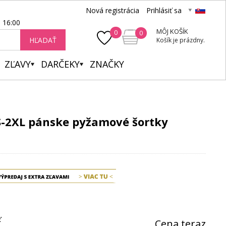
Nová registrácia
Prihlásiť sa
- 16:00
MÔJ KOŠÍK
0
0
HĽADAŤ
Košík je prázdny.
ZĽAVY
DARČEKY
ZNAČKY
S-2XL pánske pyžamové šortky
ť
Cena teraz