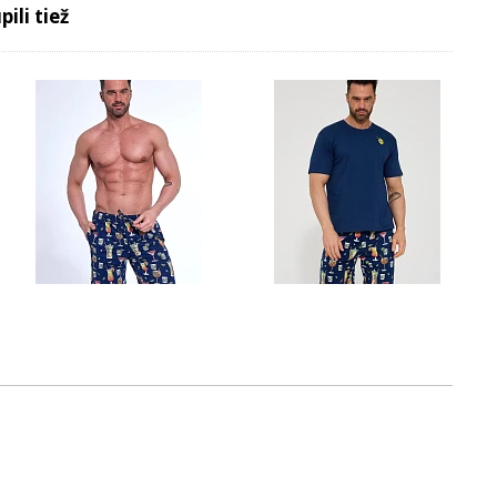
ili tiež
:
32.74 EUR
51 EUR