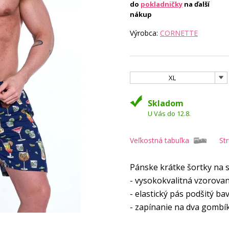
do
pokladničky
na ďalší
nákup
Výrobca:
CORNETTE
XL
Skladom
U Vás do 12.8.
Veľkostná tabuľka
St
Pánske krátke šortky na 
- vysokokvalitná vzorova
- elastický pás podšitý 
- zapínanie na dva gombí
- pohodlné vrecká na bok