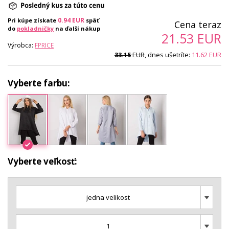
0.94
EUR
Pri kúpe získate
späť
Cena teraz
do
pokladničky
na ďalší nákup
21.53
EUR
Výrobca:
FPRICE
EUR
, dnes ušetríte:
11.62
EUR
33.15
Vyberte farbu:
Vyberte veľkosť:
jedna velikost
1