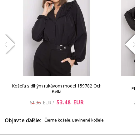
21.53 EUR
Košeľa s dlhým rukávom model 159782 Och
EM K
Bella
53.48 EUR
61.36 EUR /
27
Objavte ďalšie:
Čierne košele
,
Bavlnené košele