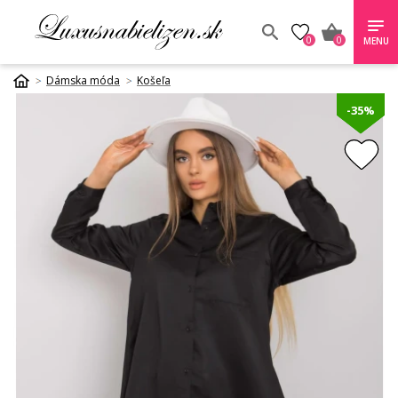
0
0
MENU
Dámska móda
Košeľa
-35%