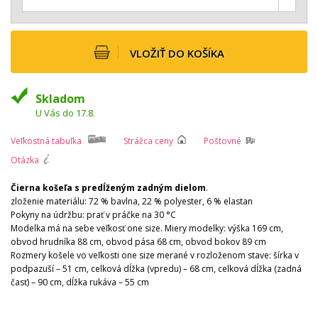
VLOŽIŤ DO KOŠÍKA
Skladom
U Vás do 17.8.
Veľkostná tabuľka
Strážca ceny
Poštovné
Otázka
Čierna košeľa s predĺženým zadným dielom
.
zloženie materiálu: 72 % bavlna, 22 % polyester, 6 % elastan
Pokyny na údržbu: prať v práčke na 30 °C
Modelka má na sebe veľkosť one size.
Miery modelky:
výška 169 cm,
obvod hrudníka 88 cm, obvod pása 68 cm, obvod bokov 89 cm
Rozmery košele vo veľkosti one size merané v rozloženom stave: šírka v
podpazuší – 51 cm, celková dĺžka (vpredu) – 68 cm, celková dĺžka (zadná
časť) – 90 cm, dĺžka rukáva – 55 cm