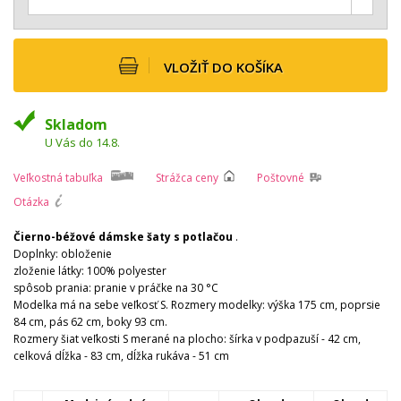
VLOŽIŤ DO KOŠÍKA
Skladom
U Vás do 14.8.
Veľkostná tabuľka
Strážca ceny
Poštovné
Otázka
Čierno-béžové dámske šaty s potlačou
.
Doplnky: obloženie
zloženie látky: 100% polyester
spôsob prania: pranie v práčke na 30 °C
Modelka má na sebe veľkosť S. Rozmery modelky: výška 175 cm, poprsie
84 cm, pás 62 cm, boky 93 cm.
Rozmery šiat veľkosti S merané na plocho: šírka v podpazuší - 42 cm,
celková dĺžka - 83 cm, dĺžka rukáva - 51 cm