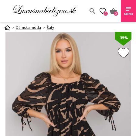
0
0
MENU
Dámska móda
Šaty
-35%