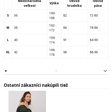
Medzinárodná
Obvod
Obvod
Výška
veľkosť
hrudníka
pása
160-
S
36
82
72-80
168
162-
M
38
86
78-86
172
164-
L
40
91
84-90
174
166-
XL
42
96
88-96
178
:
Ostatní zákazníci nakúpili tiež