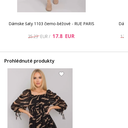
Dámske šaty 1103 čierno-béžové - RUE PARIS
Dáms
17.8 EUR
35.23 EUR /
124
Prohlédnuté produkty