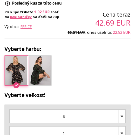
1.92
EUR
Pri kúpe získate
späť
Cena teraz
do
pokladničky
na ďalší nákup
42.69
EUR
Výrobca:
FPRICE
EUR
, dnes ušetríte:
22.82
EUR
65.51
Vyberte farbu:
Vyberte veľkosť:
S
1