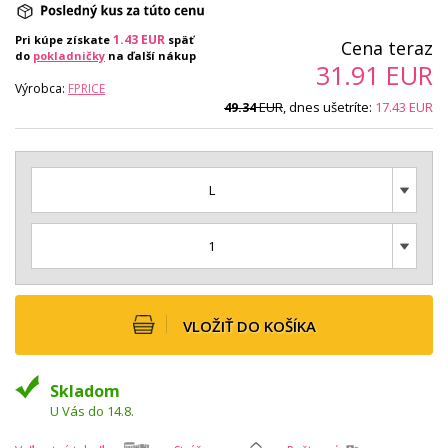
1.43
EUR
Pri kúpe získate
späť
Cena teraz
do
pokladničky
na ďalší nákup
31.91
EUR
Výrobca:
FPRICE
EUR
, dnes ušetríte:
17.43
EUR
49.34
L
1
VLOŽIŤ DO KOŠÍKA
Skladom
U Vás do 14.8.