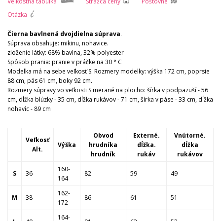
Veľkostná tabuľka
Strážca ceny
Poštovné
Otázka
Čierna bavlnená dvojdielna súprava
.
Súprava obsahuje: mikinu, nohavice.
zloženie látky: 68% bavlna, 32% polyester
Spôsob prania: pranie v práčke na 30 ° C
Modelka má na sebe veľkosť S. Rozmery modelky: výška 172 cm, poprsie
88 cm, pás 61 cm, boky 92 cm.
Rozmery súpravy vo veľkosti S merané na plocho: šírka v podpazuší - 56
cm, dĺžka blúzky - 35 cm, dĺžka rukávov - 71 cm, šírka v páse - 33 cm, dĺžka
nohavíc - 89 cm
Obvod
Externé.
Vnútorné.
Veľkosť
Výška
hrudníka
dĺžka.
dĺžka
Alt.
hrudník
rukáv
rukávov
160-
S
36
82
59
49
164
162-
M
38
86
61
51
172
164-