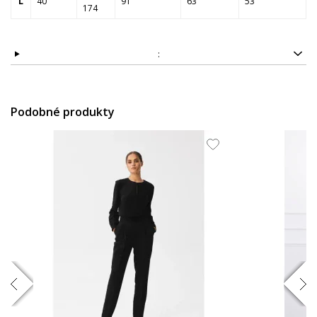
L
40
91
63
53
174
:
Podobné produkty