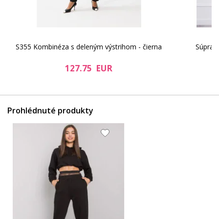
S355 Kombinéza s deleným výstrihom - čierna
Súprava
127.75 EUR
Prohlédnuté produkty