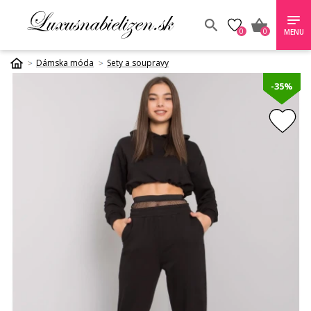
0
0
MENU
Dámska móda
Sety a soupravy
-35%