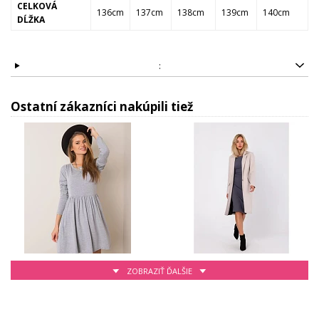
CELKOVÁ
136cm
137cm
138cm
139cm
140cm
DĹŽKA
:
Ostatní zákazníci nakúpili tiež
ZOBRAZIŤ ĎALŠIE
13.23 EUR
130.24 EUR