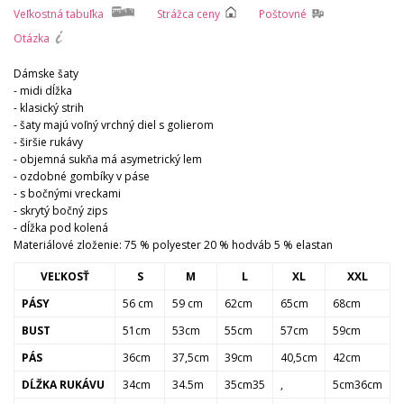
Veľkostná tabuľka
Strážca ceny
Poštovné
Otázka
Dámske šaty
- midi dĺžka
- klasický strih
- šaty majú voľný vrchný diel s golierom
- širšie rukávy
- objemná sukňa má asymetrický lem
- ozdobné gombíky v páse
- s bočnými vreckami
- skrytý bočný zips
- dĺžka pod kolená
Materiálové zloženie: 75 % polyester 20 % hodváb 5 % elastan
VEĽKOSŤ
S
M
L
XL
XXL
PÁSY
56 cm
59 cm
62cm
65cm
68cm
BUST
51cm
53cm
55cm
57cm
59cm
PÁS
36cm
37,5cm
39cm
40,5cm
42cm
DĹŽKA RUKÁVU
34cm
34.5m
35cm35
,
5cm36cm