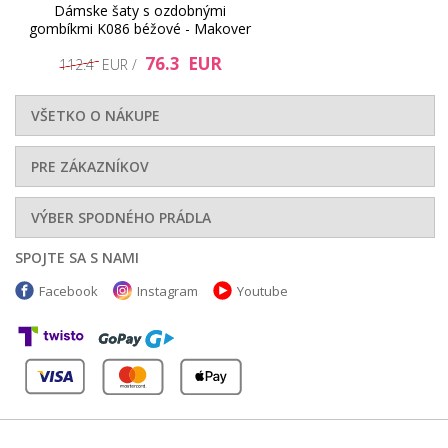
Dámske šaty s ozdobnými
gombíkmi K086 béžové - Makover
76.3 EUR
112.4 EUR /
VŠETKO O NÁKUPE
PRE ZÁKAZNÍKOV
41.45 EUR
26.51 EUR
VÝBER SPODNÉHO PRÁDLA
SPOJTE SA S NAMI
Facebook
Instagram
Youtube
43.11 EUR
63.03 EUR