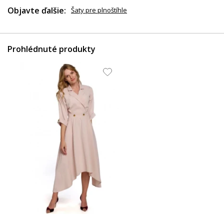
Objavte ďalšie:
Šaty pre plnoštíhle
Prohlédnuté produkty
41.86 EUR
39.38 EUR
132.31 EUR
44.35 EUR