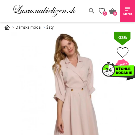
0
0
MENU
Dámska móda
Šaty
-32%