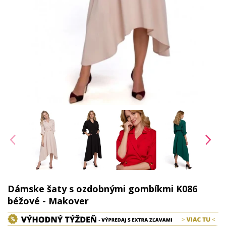
Dámske šaty s ozdobnými gombíkmi K086
béžové - Makover