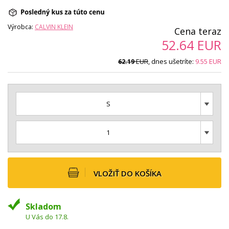
Výrobca:
CALVIN KLEIN
Cena teraz
52.64
EUR
EUR
, dnes ušetríte:
9.55
EUR
62.19
S
1
VLOŽIŤ DO KOŠÍKA
Skladom
U Vás do 17.8.