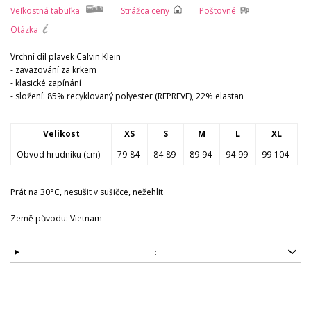
Veľkostná tabuľka
Strážca ceny
Poštovné
Otázka
Vrchní díl plavek Calvin Klein
- zavazování za krkem
- klasické zapínání
- složení: 85% recyklovaný polyester (REPREVE), 22% elastan
Velikost
XS
S
M
L
XL
Obvod hrudníku (cm)
79-84
84-89
89-94
94-99
99-104
Prát na 30°C, nesušit v sušičce, nežehlit
Země původu: Vietnam
: