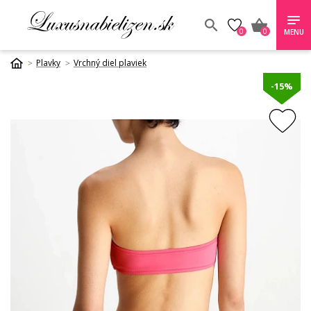
0
0
MENU
Plavky
Vrchný diel plaviek
-15%