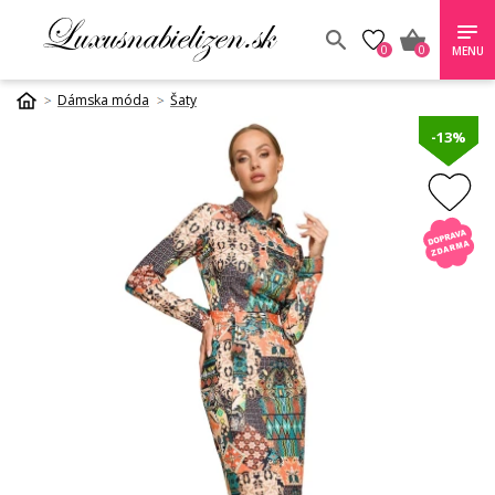
0
0
MENU
Dámska móda
Šaty
-13%