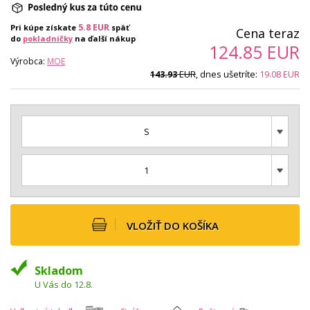
5.8
EUR
Pri kúpe získate
späť
Cena teraz
do
pokladničky
na ďalší nákup
124.85
EUR
Výrobca:
MOE
EUR
, dnes ušetríte:
19.08
EUR
143.93
S
1
VLOŽIŤ DO KOŠÍKA
Skladom
U Vás do 12.8.