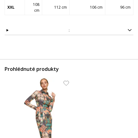
108
XXL
112 cm
106 cm
96 cm
cm
:
Prohlédnuté produkty