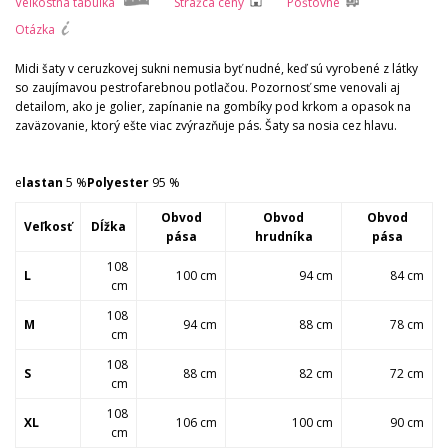
Veľkostná tabuľka
Strážca ceny
Poštovné
Otázka
Midi šaty v ceruzkovej sukni nemusia byť nudné, keď sú vyrobené z látky
so zaujímavou pestrofarebnou potlačou. Pozornosť sme venovali aj
detailom, ako je golier, zapínanie na gombíky pod krkom a opasok na
zaväzovanie, ktorý ešte viac zvýrazňuje pás. Šaty sa nosia cez hlavu.
e
lastan
5 %
Polyester
95 %
Obvod
Obvod
Obvod
Veľkosť
Dĺžka
pása
hrudníka
pása
108
L
100 cm
94 cm
84 cm
cm
108
M
94 cm
88 cm
78 cm
cm
108
S
88 cm
82 cm
72 cm
cm
108
XL
106 cm
100 cm
90 cm
cm