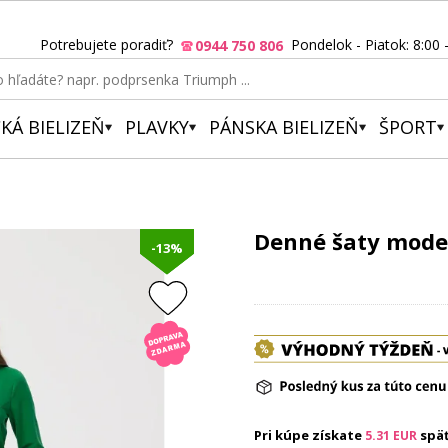
Potrebujete poradiť?
Pondelok - Piatok: 8:00 
0944 750 806
KÁ BIELIZEŇ
PLAVKY
PÁNSKA BIELIZEŇ
ŠPORT
Denné šaty model
-13%
Pri kúpe získate
spä
5.31
EUR