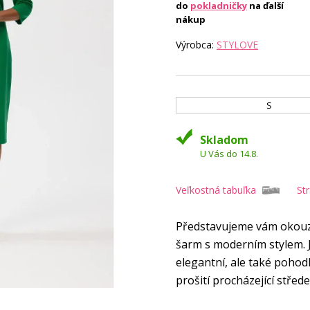
do
pokladničky
na ďalší
nákup
Výrobca:
STYLOVE
S
Skladom
U Vás do 14.8.
Veľkostná tabuľka
St
Představujeme vám okouzlu
šarm s moderním stylem. J
elegantní, ale také pohodl
prošití procházející stře
ve 3/4 délce jsou univerzá