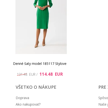
Denné šaty model 185117 Stylove
114.48 EUR
131.48 EUR /
VŠETKO O NÁKUPE
PRE
Doprava
Spôso
Ako nakupovať?
Naše 