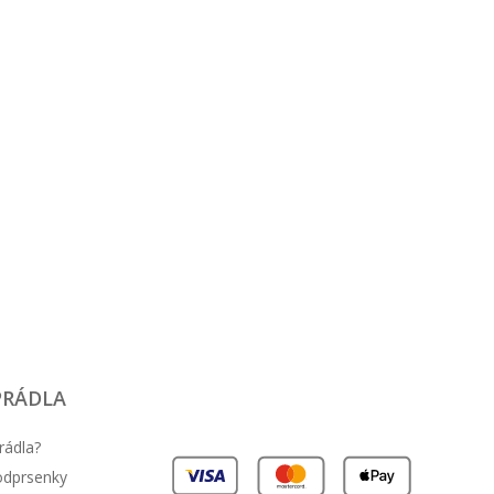
114 cm
106 cm
96 cm
:
PRÁDLA
rádla?
podprsenky