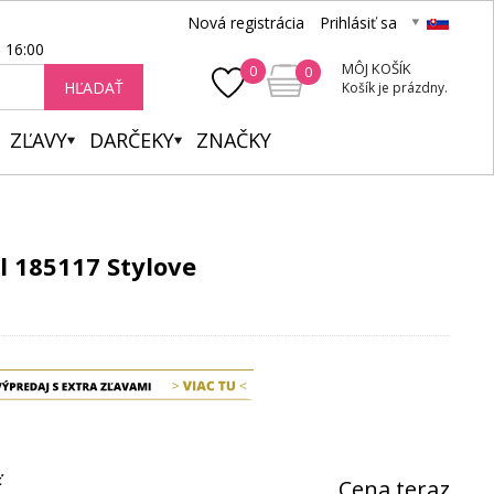
Nová registrácia
Prihlásiť sa
- 16:00
MÔJ KOŠÍK
0
0
HĽADAŤ
Košík je prázdny.
ZĽAVY
DARČEKY
ZNAČKY
 185117 Stylove
ť
Cena teraz