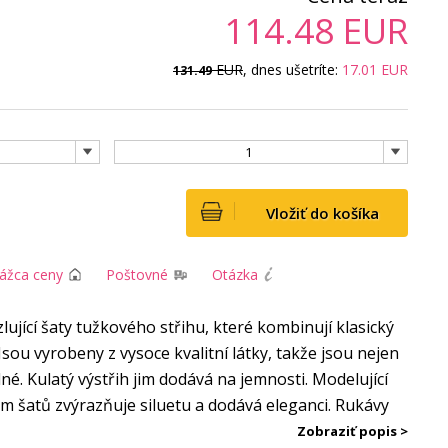
114.48
EUR
EUR
, dnes ušetríte:
17.01
EUR
131.49
1
Vložiť do košíka
rážca ceny
Poštovné
Otázka
jící šaty tužkového střihu, které kombinují klasický
sou vyrobeny z vysoce kvalitní látky, takže jsou nejen
né. Kulatý výstřih jim dodává na jemnosti. Modelující
dem šatů zvýrazňuje siluetu a dodává eleganci. Rukávy
lní a módní. Délka šatů sahá nad kolena, což jim dává
Zobraziť popis >