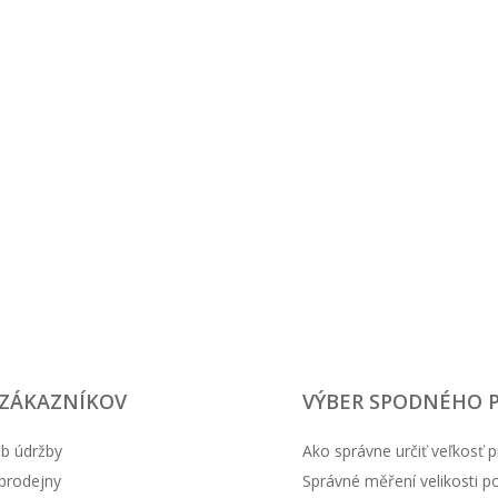
XXL
109 cm
 ZÁKAZNÍKOV
VÝBER SPODNÉHO 
b údržby
Ako správne určiť veľkosť p
prodejny
Správné měření velikosti 