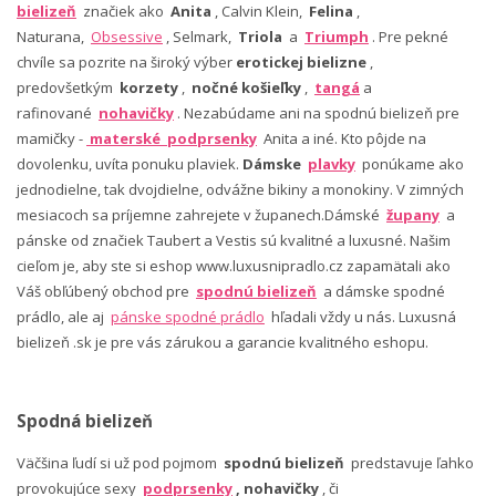
bielizeň
značiek ako
Anita
, Calvin Klein,
Felina
,
Naturana,
Obsessive
, Selmark,
Triola
a
Triumph
. Pre pekné
chvíle sa pozrite na široký výber
erotickej bielizne
,
predovšetkým
korzety
,
nočné košieľky
,
tangá
a
rafinované
nohavičky
. Nezabúdame ani na spodnú bielizeň pre
mamičky -
materské podprsenky
Anita a iné. Kto pôjde na
dovolenku, uvíta ponuku plaviek.
Dámske
plavky
ponúkame ako
jednodielne, tak dvojdielne, odvážne bikiny a monokiny. V zimných
mesiacoch sa príjemne zahrejete v županech.Dámské
župany
a
pánske od značiek Taubert a Vestis sú kvalitné a luxusné. Našim
cieľom je, aby ste si eshop www.luxusnipradlo.cz zapamätali ako
Váš obľúbený obchod pre
spodnú bielizeň
a dámske spodné
prádlo, ale aj
pánske spodné prádlo
hľadali vždy u nás. Luxusná
bielizeň .sk je pre vás zárukou a garancie kvalitného eshopu.
Spodná bielizeň
Väčšina ľudí si už pod pojmom
spodnú bielizeň
predstavuje ľahko
provokujúce sexy
podprsenky
, nohavičky
, či