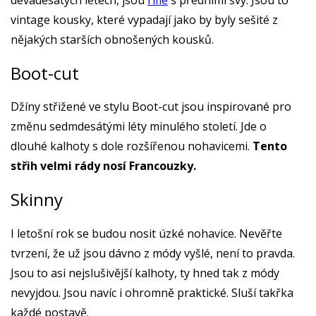
vintage kousky, které vypadají jako by byly sešité z
nějakých starších obnošených kousků.
Boot-cut
Džíny střižené ve stylu Boot-cut jsou inspirované pro
změnu sedmdesátými léty minulého století. Jde o
dlouhé kalhoty s dole rozšířenou nohavicemi.
Tento
střih velmi rády nosí Francouzky.
Skinny
I letošní rok se budou nosit úzké nohavice. Nevěřte
tvrzení, že už jsou dávno z módy vyšlé, není to pravda.
Jsou to asi nejslušivější kalhoty, ty hned tak z módy
nevyjdou. Jsou navíc i ohromně praktické. Sluší takřka
každé postavě.