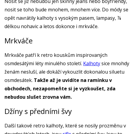
Nosit se již nebudou jen skinny jeans nebo boyfriendy,
nosit se toho bude mnohem, mnohem více. Do módy se
opět navrátily kalhoty s vysokým pasem, lampasy, ⅞
délkou nohavic a letos dokonce i mrkváče.
Mrkváče
Mrkváče patří k retro kouskům inspirovaných
osmdesátými léty minulého století.
Kalhoty
sice mnohdy
ženám nesluší, ale dokáží vykouzlit dokonalou siluetu
osmdesátek.
Takže až je uvidíte na ramínku v
obchodech, nezapomeňte si je vyzkoušet, zda
nebudou slušet zrovna vám.
Džíny s předními švy
Další takové retro kalhoty, které se nosily prozměnu v
devadesátých letech, jsou
rifle
s předními švy. Jsou to