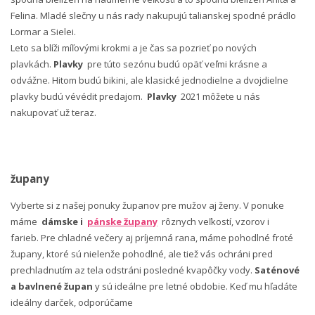
Felina. Mladé slečny u nás rady nakupujú talianskej spodné prádlo
Lormar a Sielei.
Leto sa blíži míľovými krokmi a je čas sa pozrieť po nových
plavkách.
Plavky
pre túto sezónu budú opäť veľmi krásne a
odvážne. Hitom budú bikini, ale klasické jednodielne a dvojdielne
plavky budú vévédit predajom.
Plavky
2021 môžete u nás
nakupovať už teraz.
župany
Vyberte si z našej ponuky županov pre mužov aj ženy. V ponuke
máme
dámske i
pánske župany
rôznych veľkostí, vzorov i
farieb. Pre chladné večery aj príjemná rana, máme pohodlné froté
župany, ktoré sú nielenže pohodlné, ale tiež vás ochráni pred
prechladnutím az tela odstráni posledné kvapôčky vody.
Saténové
a bavlnené župan
y sú ideálne pre letné obdobie. Keď mu hľadáte
ideálny darček, odporúčame