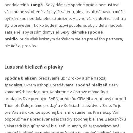
neodolateľná
tangá.
Sexy dámske spodné prádlo nemusí byť
však nutne vyrobené z čipky, či saténu, ale aj kvalitná bavlna môže
byť zárukou neodolateľnosti bielizne. Hlavne však záleží na strihu a
štýlu prevedení, koľko bude mužovi povolené, aby videl a naopak
zatajené, aby si sám domyslel. Sexy
dámske spodné
prádlo
bude však krásnym darčekom nielen pre vášho partnera,
ale tiež aj pre vás.
Luxusná bielizeň a plavky
Spodná bielizeň
predávame už 12 rokov a sme naozaj
špecialisti. Okrem eshopu, predávame
spodná bielizeň
tiež v
kamenných predajniach. Konkrétne v Ostrave máme štyri
predajne. Dve predajne SARA, predajňu GEMINI a značkový obchod
Triumph. Ďalej máme predajňu v Košiciach a tiež dve v Brne. To je
pre Vás zárukou, že spodnej bielizni rozumieme. Pre nákup Vám
odporučíme najpredávanejšej značky spodnej bielizne. Zákazníčku
veľmi radi kupujú spodnú bielizeň Triumph, ďalej špecializované
spodná bielizeň na nadmerné veľkosti a to spodnú bielizeň Anita a