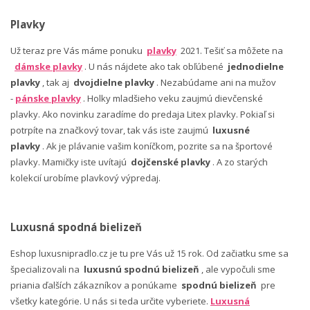
Plavky
Už teraz pre Vás máme ponuku
plavky
2021. Tešiť sa môžete na
dámske plavky
. U nás nájdete ako tak obľúbené
jednodielne
plavky
, tak aj
dvojdielne plavky
. Nezabúdame ani na mužov
-
pánske plavky
. Holky mladšieho veku zaujmú dievčenské
plavky. Ako novinku zaradíme do predaja Litex plavky. Pokiaľ si
potrpíte na značkový tovar, tak vás iste zaujmú
luxusné
plavky
. Ak je plávanie vašim koníčkom, pozrite sa na športové
plavky. Mamičky iste uvítajú
dojčenské plavky
. A zo starých
kolekcií urobíme plavkový výpredaj.
Luxusná spodná bielizeň
Eshop luxusnipradlo.cz je tu pre Vás už 15 rok. Od začiatku sme sa
špecializovali na
luxusnú spodnú bielizeň
, ale vypočuli sme
priania ďalších zákazníkov a ponúkame
spodnú bielizeň
pre
všetky kategórie. U nás si teda určite vyberiete.
Luxusná