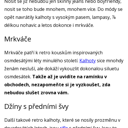
Nosit se již nebudou jen skinny jeans nebo boyfriendy,
nosit se toho bude mnohem, mnohem více. Do módy se
opět navrátily kalhoty s vysokým pasem, lampasy, ⅞
délkou nohavic a letos dokonce i mrkváče.
Mrkváče
Mrkváče patří k retro kouskům inspirovaných
osmdesátými léty minulého století.
Kalhoty
sice mnohdy
ženám nesluší, ale dokáží vykouzlit dokonalou siluetu
osmdesátek.
Takže až je uvidíte na ramínku v
obchodech, nezapomeňte si je vyzkoušet, zda
nebudou slušet zrovna vám.
Džíny s předními švy
Další takové retro kalhoty, které se nosily prozměnu v
devadesátých letech, jsou
rifle
s předními švy. Jsou to