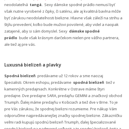
neodolateľná
tangá.
Sexy dámske spodné prádlo nemusí byť
však nutne vyrobené z čipky, či saténu, ale aj kvalitná bavlna môže
byť zárukou neodolateľnosti bielizne. Hlavne však záleží na strihu a
štýlu prevedení, koľko bude mužovi povolené, aby videl a naopak
zatajené, aby si sám domyslel. Sexy
dámske spodné
prádlo
bude však krásnym darčekom nielen pre vášho partnera,
ale tiež aj pre vás.
Luxusná bielizeň a plavky
Spodná bielizeň
predávame už 12 rokov a sme naozaj
špecialisti. Okrem eshopu, predávame
spodná bielizeň
tiež v
kamenných predajniach. Konkrétne v Ostrave máme štyri
predajne. Dve predajne SARA, predajňu GEMINI a značkový obchod
Triumph. Ďalej máme predajňu v Košiciach a tiež dve v Brne. To je
pre Vás zárukou, že spodnej bielizni rozumieme. Pre nákup Vám
odporučíme najpredávanejšej značky spodnej bielizne. Zákazníčku
veľmi radi kupujú spodnú bielizeň Triumph, ďalej špecializované
spodná bielizeň na nadmerné veľkosti a to spodnú bielizeň Anita a