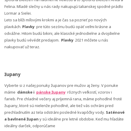
Felina. Mladé slečny u nás rady nakupujú talianskej spodné prádlo
Lormar a Sielei.
Leto sa blíži míľovými krokmi a je čas sa pozrieť po nových
plavkách.
Plavky
pre túto sezónu budú opäť veľmi krásne a
odvážne. Hitom budú bikini, ale klasické jednodielne a dvojdielne
plavky budú vévédit predajom.
Plavky
2021 môžete u nás
nakupovať už teraz.
župany
Vyberte si z našej ponuky županov pre mužov aj ženy. V ponuke
máme
dámske i
pánske župany
rôznych veľkostí, vzorov i
farieb. Pre chladné večery aj príjemná rana, máme pohodlné froté
župany, ktoré sú nielenže pohodlné, ale tiež vás ochráni pred
prechladnutím az tela odstráni posledné kvapôčky vody.
Saténové
a bavlnené župan
y sú ideálne pre letné obdobie. Keď mu hľadáte
ideálny darček, odporúčame