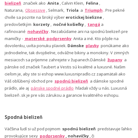
bielizeň
značiek ako
Anita
, Calvin Klein,
Felina
,
Naturana,
Obsessive
, Selmark,
Triola
a
Triumph
. Pre pekné
chvíle sa pozrite na široký výber
erotickej bielizne
,
predovšetkým
korzety
,
nočné košieľky
,
tangá
a
rafinované
nohavičky
. Nezabúdame ani na spodnú bielizeň pre
mamičky -
materské podprsenky
Anita a iné. Kto pôjde na
dovolenku, uvíta ponuku plaviek.
Dámske
plavky
ponúkame ako
jednodielne, tak dvojdielne, odvážne bikiny a monokiny. V zimných
mesiacoch sa príjemne zahrejete v županech.Dámské
župany
a
pánske od značiek Taubert a Vestis sú kvalitné a luxusné. Našim
cieľom je, aby ste si eshop www.luxusnipradlo.cz zapamätali ako
Váš obľúbený obchod pre
spodnú bielizeň
a dámske spodné
prádlo, ale aj
pánske spodné prádlo
hľadali vždy u nás. Luxusná
bielizeň .sk je pre vás zárukou a garancie kvalitného eshopu.
Spodná bielizeň
Väčšina ľudí si už pod pojmom
spodnú bielizeň
predstavuje ľahko
provokujúce sexy
podprsenky
, nohavičky
, či