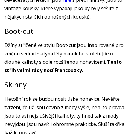
vintage kousky, které vypadají jako by byly sešité z
nějakých starších obnošených kousků.
Boot-cut
Džíny střižené ve stylu Boot-cut jsou inspirované pro
změnu sedmdesátými léty minulého století. Jde o
dlouhé kalhoty s dole rozšířenou nohavicemi.
Tento
střih velmi rády nosí Francouzky.
Skinny
I letošní rok se budou nosit úzké nohavice. Nevěřte
tvrzení, že už jsou dávno z módy vyšlé, není to pravda.
Jsou to asi nejslušivější kalhoty, ty hned tak z módy
nevyjdou. Jsou navíc i ohromně praktické. Sluší takřka
každé postavě.