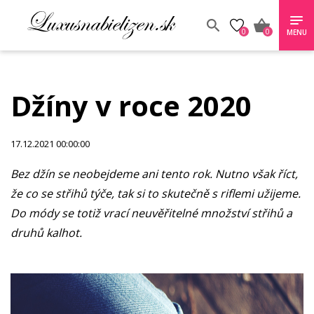
0
0
MENU
Džíny v roce 2020
17.12.2021 00:00:00
Bez džín se neobejdeme ani tento rok. Nutno však říct,
že co se střihů týče, tak si to skutečně s riflemi užijeme.
Do módy se totiž vrací neuvěřitelné množství střihů a
druhů kalhot.