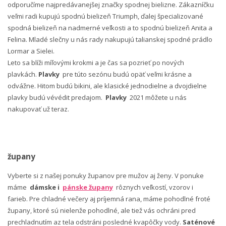
odporučíme najpredávanejšej značky spodnej bielizne. Zákazníčku
veľmi radi kupujú spodnú bielizeň Triumph, ďalej špecializované
spodná bielizeň na nadmerné veľkosti a to spodnú bielizeň Anita a
Felina. Mladé slečny u nás rady nakupujú talianskej spodné prádlo
Lormar a Sielei.
Leto sa blíži míľovými krokmi a je čas sa pozrieť po nových
plavkách.
Plavky
pre túto sezónu budú opäť veľmi krásne a
odvážne. Hitom budú bikini, ale klasické jednodielne a dvojdielne
plavky budú vévédit predajom.
Plavky
2021 môžete u nás
nakupovať už teraz.
župany
Vyberte si z našej ponuky županov pre mužov aj ženy. V ponuke
máme
dámske i
pánske župany
rôznych veľkostí, vzorov i
farieb. Pre chladné večery aj príjemná rana, máme pohodlné froté
župany, ktoré sú nielenže pohodlné, ale tiež vás ochráni pred
prechladnutím az tela odstráni posledné kvapôčky vody.
Saténové