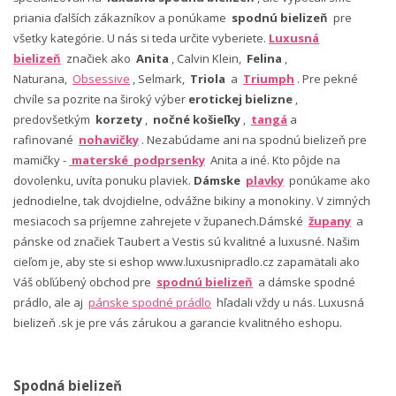
priania ďalších zákazníkov a ponúkame
spodnú bielizeň
pre
všetky kategórie. U nás si teda určite vyberiete.
Luxusná
bielizeň
značiek ako
Anita
, Calvin Klein,
Felina
,
Naturana,
Obsessive
, Selmark,
Triola
a
Triumph
. Pre pekné
chvíle sa pozrite na široký výber
erotickej bielizne
,
predovšetkým
korzety
,
nočné košieľky
,
tangá
a
rafinované
nohavičky
. Nezabúdame ani na spodnú bielizeň pre
mamičky -
materské podprsenky
Anita a iné. Kto pôjde na
dovolenku, uvíta ponuku plaviek.
Dámske
plavky
ponúkame ako
jednodielne, tak dvojdielne, odvážne bikiny a monokiny. V zimných
mesiacoch sa príjemne zahrejete v županech.Dámské
župany
a
pánske od značiek Taubert a Vestis sú kvalitné a luxusné. Našim
cieľom je, aby ste si eshop www.luxusnipradlo.cz zapamätali ako
Váš obľúbený obchod pre
spodnú bielizeň
a dámske spodné
prádlo, ale aj
pánske spodné prádlo
hľadali vždy u nás. Luxusná
bielizeň .sk je pre vás zárukou a garancie kvalitného eshopu.
Spodná bielizeň