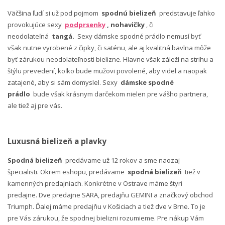
Väčšina ľudí si už pod pojmom
spodnú bielizeň
predstavuje ľahko
provokujúce sexy
podprsenky
, nohavičky
, či
neodolateľná
tangá.
Sexy dámske spodné prádlo nemusí byť
však nutne vyrobené z čipky, či saténu, ale aj kvalitná bavlna môže
byť zárukou neodolateľnosti bielizne. Hlavne však záleží na strihu a
štýlu prevedení, koľko bude mužovi povolené, aby videl a naopak
zatajené, aby si sám domyslel. Sexy
dámske spodné
prádlo
bude však krásnym darčekom nielen pre vášho partnera,
ale tiež aj pre vás.
Luxusná bielizeň a plavky
Spodná bielizeň
predávame už 12 rokov a sme naozaj
špecialisti. Okrem eshopu, predávame
spodná bielizeň
tiež v
kamenných predajniach. Konkrétne v Ostrave máme štyri
predajne. Dve predajne SARA, predajňu GEMINI a značkový obchod
Triumph. Ďalej máme predajňu v Košiciach a tiež dve v Brne. To je
pre Vás zárukou, že spodnej bielizni rozumieme. Pre nákup Vám