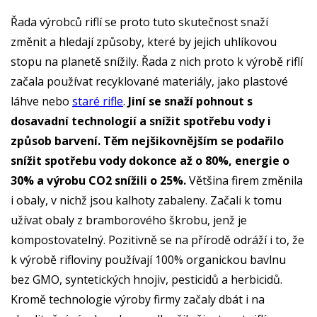
Řada výrobců riflí se proto tuto skutečnost snaží
změnit a hledají způsoby, které by jejich uhlíkovou
stopu na planetě snížily. Řada z nich proto k výrobě riflí
začala používat recyklované materiály, jako plastové
láhve nebo
staré rifle
.
Jiní se snaží pohnout s
dosavadní technologií a snížit spotřebu vody i
způsob barvení. Těm nejšikovnějším se podařilo
snížit spotřebu vody dokonce až o 80%, energie o
30% a výrobu CO2 snížili o 25%.
Většina firem změnila
i obaly, v nichž jsou kalhoty zabaleny. Začali k tomu
užívat obaly z bramborového škrobu, jenž je
kompostovatelný. Pozitivně se na přírodě odráží i to, že
k výrobě rifloviny používají 100% organickou bavlnu
bez GMO, syntetických hnojiv, pesticidů a herbicidů.
Kromě technologie výroby firmy začaly dbát i na