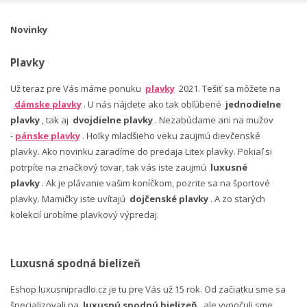
Novinky
Plavky
Už teraz pre Vás máme ponuku
plavky
2021. Tešiť sa môžete na
dámske plavky
. U nás nájdete ako tak obľúbené
jednodielne
plavky
, tak aj
dvojdielne plavky
. Nezabúdame ani na mužov
-
pánske plavky
. Holky mladšieho veku zaujmú dievčenské
plavky. Ako novinku zaradíme do predaja Litex plavky. Pokiaľ si
potrpíte na značkový tovar, tak vás iste zaujmú
luxusné
plavky
. Ak je plávanie vašim koníčkom, pozrite sa na športové
plavky. Mamičky iste uvítajú
dojčenské plavky
. A zo starých
kolekcií urobíme plavkový výpredaj.
Luxusná spodná bielizeň
Eshop luxusnipradlo.cz je tu pre Vás už 15 rok. Od začiatku sme sa
špecializovali na
luxusnú spodnú bielizeň
, ale vypočuli sme