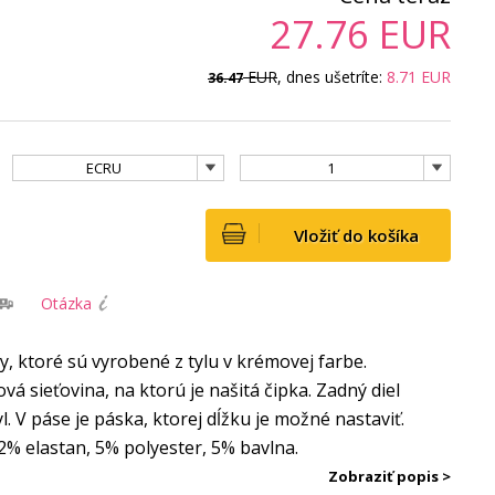
27.76
EUR
EUR
, dnes ušetríte:
8.71
EUR
36.47
ECRU
1
Vložiť do košíka
Otázka
, ktoré sú vyrobené z tylu v krémovej farbe.
á sieťovina, na ktorú je našitá čipka. Zadný diel
l. V páse je páska, ktorej dĺžku je možné nastaviť.
2% elastan, 5% polyester, 5% bavlna.
Zobraziť popis >
: