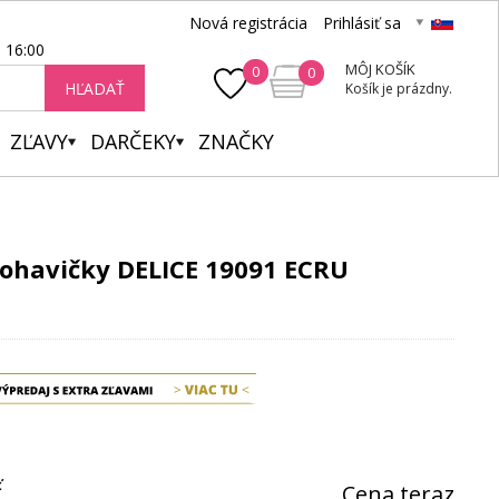
Nová registrácia
Prihlásiť sa
- 16:00
MÔJ KOŠÍK
0
0
HĽADAŤ
Košík je prázdny.
ZĽAVY
DARČEKY
ZNAČKY
ohavičky DELICE 19091 ECRU
ť
Cena teraz