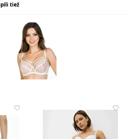
ili tiež
49.75 EUR