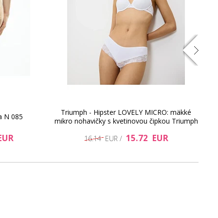
Triumph - Hipster LOVELY MICRO: mäkké
a N 085
mikro nohavičky s kvetinovou čipkou Triumph
EUR
15.72 EUR
16.14 EUR /