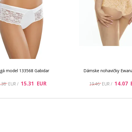
gá model 133568 Gabidar
Dámske nohavičky Ewan
15.31 EUR
14.07 
7.38 EUR /
19.46 EUR /