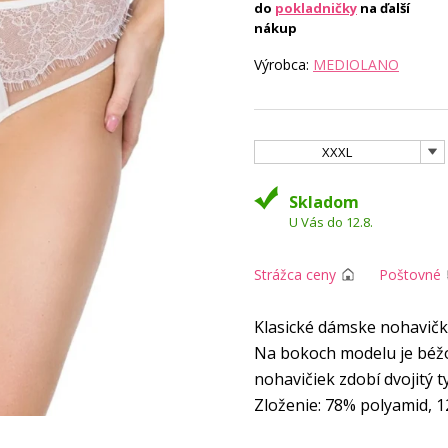
do
pokladničky
na ďalší
nákup
Výrobca:
MEDIOLANO
XXXL
Skladom
U Vás do 12.8.
Strážca ceny
Poštovné
Klasické dámske nohavičky
Na bokoch modelu je béžov
nohavičiek zdobí dvojitý ty
Zloženie: 78% polyamid, 1