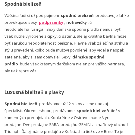
Spodná bielizeň
Väčšina ľudí si už pod pojmom
spodnú bielizeň
predstavuje ľahko
provokujúce sexy
podprsenky
, nohavičky
, či
neodolateľná
tangá.
Sexy dámske spodné prádlo nemusí byť
však nutne vyrobené z čipky, či saténu, ale aj kvalitná bavlna môže
byť zárukou neodolateľnosti bielizne. Hlavne však záleží na strihu a
štýlu prevedení, koľko bude mužovi povolené, aby videl a naopak
zatajené, aby si sám domyslel. Sexy
dámske spodné
prádlo
bude však krásnym darčekom nielen pre vášho partnera,
ale tiež aj pre vás.
Luxusná bielizeň a plavky
Spodná bielizeň
predávame už 12 rokov a sme naozaj
špecialisti. Okrem eshopu, predávame
spodná bielizeň
tiež v
kamenných predajniach. Konkrétne v Ostrave máme štyri
predajne. Dve predajne SARA, predajňu GEMINI a značkový obchod
Triumph. Ďalej máme predajňu v Košiciach a tiež dve v Brne. To je