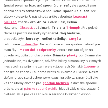
špecializovali na
luxusnú spodnú bielizeň
, ale vypočuli sme
priania ďalších zákazníkov a ponúkame
spodnú bielizeň
pre
všetky kategórie. U nás si teda určite vyberiete.
Luxusná
bielizeň
značiek ako
Anita
, Calvin Klein,
Felina
,
Naturana,
Obsessive
, Selmark,
Triola
a
Triumph
. Pre pekné
chvíle sa pozrite na široký výber
erotickej bielizne
,
predovšetkým
korzety
,
nočné košieľky
,
tangá
a
rafinované
nohavičky
. Nezabúdame ani na spodnú bielizeň pre
mamičky -
materské podprsenky
Anita a iné. Kto pôjde na
dovolenku, uvíta ponuku plaviek.
Dámske
plavky
ponúkame ako
jednodielne, tak dvojdielne, odvážne bikiny a monokiny. V zimných
mesiacoch sa príjemne zahrejete v županech.Dámské
župany
a
pánske od značiek Taubert a Vestis sú kvalitné a luxusné. Našim
cieľom je, aby ste si eshop www.luxusnipradlo.cz zapamätali ako
Váš obľúbený obchod pre
spodnú bielizeň
a dámske spodné
prádlo, ale aj
pánske spodné prádlo
hľadali vždy u nás. Luxusná
bielizeň .sk je pre vás zárukou a garancie kvalitného eshopu.