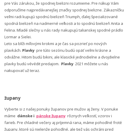
pre Vás zárukou, že spodnej bielizni rozumieme. Pre nákup Vám
odporučíme najpredávanejšej značky spodnej bielizne. Zákazníčku
veľmi radi kupujú spodnú bielizeň Triumph, ďalej špecializované
spodná bielizeň na nadmerné veľkosti a to spodnú bielizeň Anita a
Felina. Mladé slečny u nás rady nakupujú talianskej spodné prádlo
Lormar a Sielei.
Leto sa blíži míľovými krokmi a je čas sa pozrieť po nových
plavkách.
Plavky
pre túto sezónu budú opäť veľmi krásne a
odvážne. Hitom budú bikini, ale klasické jednodielne a dvojdielne
plavky budú vévédit predajom.
Plavky
2021 môžete u nás
nakupovať už teraz.
župany
Vyberte si z našej ponuky županov pre mužov aj ženy. V ponuke
máme
dámske i
pánske župany
rôznych veľkostí, vzorov i
farieb. Pre chladné večery aj príjemná rana, máme pohodlné froté
župany, ktoré sú nielenže pohodlné, ale tiež vás ochráni pred