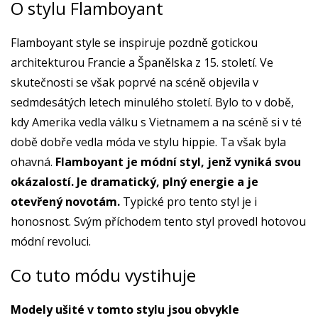
O stylu Flamboyant
Flamboyant style se inspiruje pozdně gotickou
architekturou Francie a Španělska z 15. století. Ve
skutečnosti se však poprvé na scéně objevila v
sedmdesátých letech minulého století. Bylo to v době,
kdy Amerika vedla válku s Vietnamem a na scéně si v té
době dobře vedla móda ve stylu hippie. Ta však byla
ohavná.
Flamboyant je módní styl, jenž vyniká svou
okázalostí. Je dramatický, plný energie a je
otevřený novotám.
Typické pro tento styl je i
honosnost. Svým příchodem tento styl provedl hotovou
módní revoluci.
Co tuto módu vystihuje
Modely ušité v tomto stylu jsou obvykle