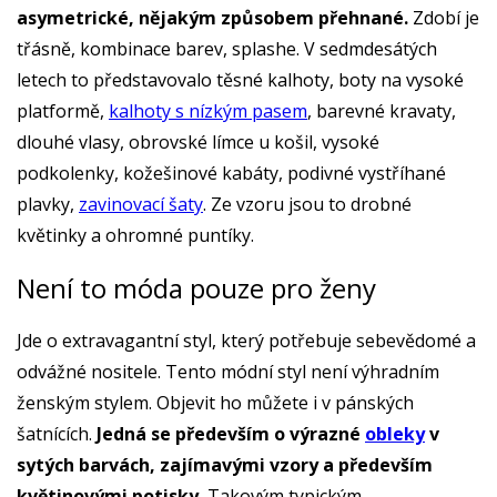
asymetrické, nějakým způsobem přehnané.
Zdobí je
třásně, kombinace barev, splashe. V sedmdesátých
letech to představovalo těsné kalhoty, boty na vysoké
platformě,
kalhoty s nízkým pasem
, barevné kravaty,
dlouhé vlasy, obrovské límce u košil, vysoké
podkolenky, kožešinové kabáty, podivné vystříhané
plavky,
zavinovací šaty
. Ze vzoru jsou to drobné
květinky a ohromné puntíky.
Není to móda pouze pro ženy
Jde o extravagantní styl, který potřebuje sebevědomé a
odvážné nositele. Tento módní styl není výhradním
ženským stylem. Objevit ho můžete i v pánských
šatnících.
Jedná se především o výrazné
obleky
v
sytých barvách, zajímavými vzory a především
květinovými potisky.
Takovým typickým