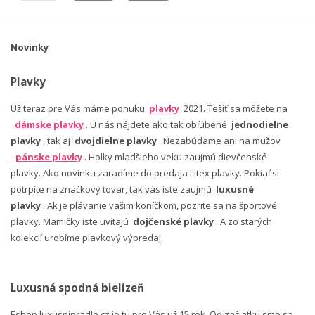
Novinky
Plavky
Už teraz pre Vás máme ponuku
plavky
2021. Tešiť sa môžete na
dámske plavky
. U nás nájdete ako tak obľúbené
jednodielne
plavky
, tak aj
dvojdielne plavky
. Nezabúdame ani na mužov
-
pánske plavky
. Holky mladšieho veku zaujmú dievčenské
plavky. Ako novinku zaradíme do predaja Litex plavky. Pokiaľ si
potrpíte na značkový tovar, tak vás iste zaujmú
luxusné
plavky
. Ak je plávanie vašim koníčkom, pozrite sa na športové
plavky. Mamičky iste uvítajú
dojčenské plavky
. A zo starých
kolekcií urobíme plavkový výpredaj.
Luxusná spodná bielizeň
Eshop luxusnipradlo.cz je tu pre Vás už 15 rok. Od začiatku sme sa