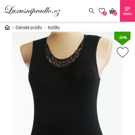
0
0
MENU
Dámské prádlo
Košilky
-23%