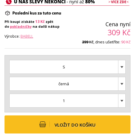
13
Kč
Při koupi získáte
zpět
Cena nyní
do
pokladničky
na další nákup
309
Kč
Výrobce:
BABELL
Kč
, dnes ušetříte:
90
Kč
399
S
černá
1
VLOŽIT DO KOŠÍKU