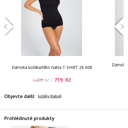
Dámská k
Dámská košilka/tílko Gatta T-SHIRT 2K 608
719 Kč
1 009 Kč /
Objevte další:
košilky Babell
Prohlédnuté produkty