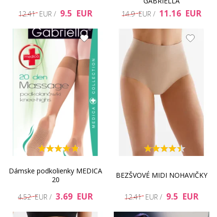
GABRIELLA
9.5 EUR
11.16 EUR
12.41 EUR /
14.9 EUR /
Dámske podkolienky MEDICA
BEZŠVOVÉ MIDI NOHAVIČKY
20
3.69 EUR
9.5 EUR
4.52 EUR /
12.41 EUR /