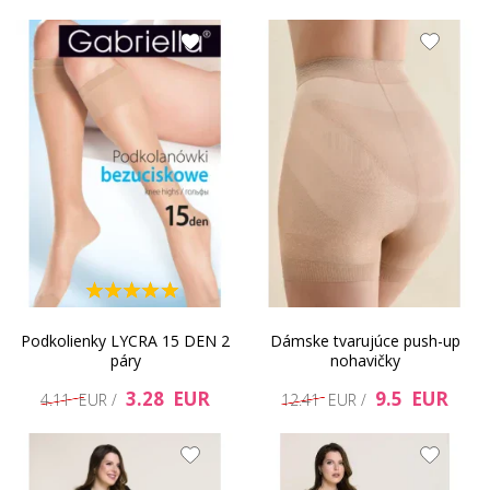
Podkolienky LYCRA 15 DEN 2
Dámske tvarujúce push-up
páry
nohavičky
3.28 EUR
9.5 EUR
4.11 EUR /
12.41 EUR /