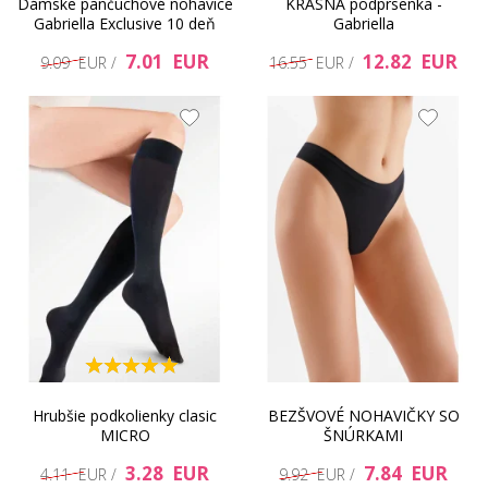
Dámske pančuchové nohavice
KRÁSNA podprsenka -
Gabriella Exclusive 10 deň
Gabriella
7.01 EUR
12.82 EUR
9.09 EUR /
16.55 EUR /
Hrubšie podkolienky clasic
BEZŠVOVÉ NOHAVIČKY SO
MICRO
ŠNÚRKAMI
3.28 EUR
7.84 EUR
4.11 EUR /
9.92 EUR /