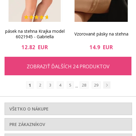
pásek na stehna Krajka model
Vzorované pásky na stehna
6021945 - Gabriella
12.82 EUR
14.9 EUR
ZOBRAZIŤ ĎALŠÍCH 24 PRODUKTOV
1
2
3
4
5
28
29
...
Nasledujúci
VŠETKO O NÁKUPE
PRE ZÁKAZNÍKOV