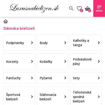
0
0
MENU
Dámska bielizeň
Kalhotky a
Podprsenky
Body
tanga
Podväzkové
Korzety
Košieľky
pásy
Pančuchy
Pyžamá
Sety
Tehotenská
Športová
Sťahovacia
spodná
bielizeň
bielizeň
bielizeň