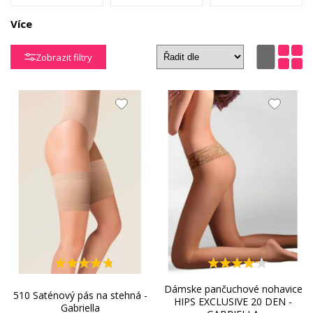
Více
Župany
Doplnky
Detské prádlo
Zobrazit filtry
XXL -
nadmerné
veľkosti
Dámske pančuchové nohavice
510 Saténový pás na stehná -
HIPS EXCLUSIVE 20 DEN -
Gabriella