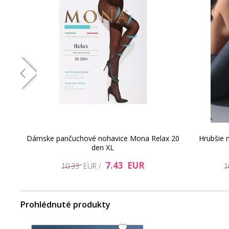
Dámske pančuchové nohavice Mona Relax 20
Hrubšie
 40
den XL
7.43 EUR
10.33 EUR /
1
Prohlédnuté produkty