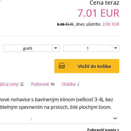
ť
Cena teraz
7.01
EUR
EUR
, dnes ušetríte:
2.08
EUR
9.09
grafit
1
Vložiť do košíka
rážca ceny
Poštovné
Otázka
vé nohavice s bavlneným klinom (veľkosť 3-4), bez
diteľným spevnením na prstoch, šité plochým švom.
:
Zobraziť popis >