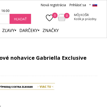
Nová registrácia
Prihlásiť sa
- 16:00
MÔJ KOŠÍK
0
0
HĽADAŤ
Košík je prázdny.
ZĽAVY
DARČEKY
ZNAČKY
é nohavice Gabriella Exclusive