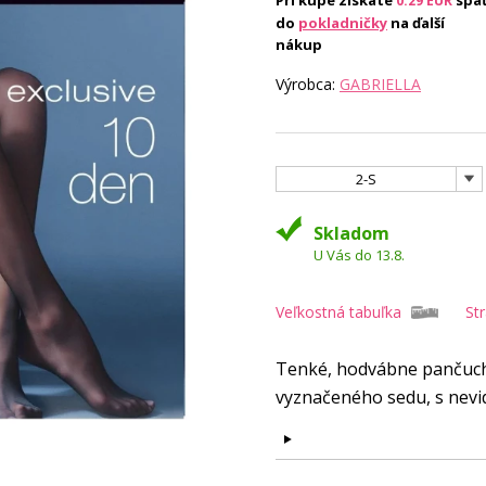
Pri kúpe získate
spä
0.29
EUR
do
pokladničky
na ďalší
nákup
Výrobca:
GABRIELLA
2-S
Skladom
U Vás do 13.8.
Veľkostná tabuľka
St
Tenké, hodvábne pančucho
vyznačeného sedu, s nevi