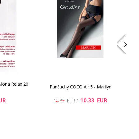
8.27 EUR
11.16 EUR
Mona Relax 20
Pančuchy COCO Air 5 - Marilyn
UR
10.33 EUR
12.82 EUR /