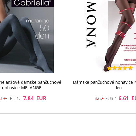
7.01 EUR
 melanžové dámske pančuchové
Dámske pančuchové nohavice 
nohavice MELANGE
den
7.84 EUR
6.61 E
0.33 EUR /
8.67 EUR /