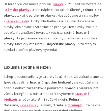
Už teraz pre Vás máme ponuku
plavky
2021. Tešiť sa môžete na
dámske plavky
. U nás nájdete ako tak obľúbené
jednodielne
plavky
, tak aj
dvojdielne plavky
. Nezabúdame ani na mužov
-
pánske plavky
. Holky mladšieho veku zaujmú dievčenské
plavky. Ako novinku zaradíme do predaja Litex plavky. Pokiaľ si
potrpíte na značkový tovar, tak vás iste zaujmú
luxusné
plavky
. Ak je plávanie vašim koníčkom, pozrite sa na športové
plavky. Mamičky iste uvítajú
dojčenské plavky
. A zo starých
kolekcií urobíme plavkový výpredaj.
Luxusná spodná bielizeň
Eshop luxusnipradlo.cz je tu pre Vás už 15 rok. Od začiatku sme sa
špecializovali na
luxusnú spodnú bielizeň
, ale vypočuli sme
priania ďalších zákazníkov a ponúkame
spodnú bielizeň
pre
všetky kategórie. U nás si teda určite vyberiete.
Luxusná
bielizeň
značiek ako
Anita
, Calvin Klein,
Felina
,
Naturana,
Obsessive
, Selmark,
Triola
a
Triumph
. Pre pekné
chvíle sa pozrite na široký výber
erotickej bielizne
,