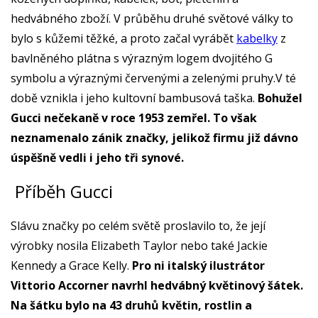
hedvábného zboží. V průběhu druhé světové války to
bylo s kůžemi těžké, a proto začal vyrábět
kabelky
z
bavlněného plátna s výrazným logem dvojitého G
symbolu a výraznými červenými a zelenými pruhy.V té
době vznikla i jeho kultovní bambusová taška.
Bohužel
Gucci nečekaně v roce 1953 zemřel. To však
neznamenalo zánik značky, jelikož firmu již dávno
úspěšně vedli i jeho tři synové.
Příběh Gucci
Slávu značky po celém světě proslavilo to, že její
výrobky nosila Elizabeth Taylor nebo také Jackie
Kennedy a Grace Kelly.
Pro ni italský ilustrátor
Vittorio Accorner navrhl hedvábný květinový šátek.
Na šátku bylo na 43 druhů květin, rostlin a