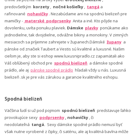
predovšetkým
korzety
,
nočné košieľky
,
tangá
a
rafinované
nohavičky
. Nezabúdame ani na spodnú bielizeň pre
mamičky -
materské podprsenky
Anita a iné. Kto pôjde na
dovolenku, uvíta ponuku plaviek.
Dámske
plavky
ponúkame ako
jednodielne, tak dvojdielne, odvážne bikiny a monokiny. V zimných
mesiacoch sa príjemne zahrejete v županech.Dámské
župany
a
pánske od značiek Taubert a Vestis sú kvalitné a luxusné. Našim
cieľom je, aby ste si eshop www.luxusnipradlo.cz zapamätali ako
Váš obľúbený obchod pre
spodnú bielizeň
a dámske spodné
prádlo, ale aj
pánske spodné prádlo
hľadali vždy u nás. Luxusná
bielizeň .sk je pre vás zárukou a garancie kvalitného eshopu.
Spodná bielizeň
Väčšina ľudí si už pod pojmom
spodnú bielizeň
predstavuje ľahko
provokujúce sexy
podprsenky
, nohavičky
, či
neodolateľná
tangá.
Sexy dámske spodné prádlo nemusí byť
však nutne vyrobené z čipky, či saténu, ale aj kvalitná bavlna môže