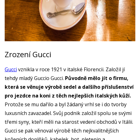
Zrození Gucci
Gucci
vznikla v roce 1921 v italské Florencii. Založil jí
tehdy mladý Guccio Gucci.
Původně mělo jít o firmu,
která se věnuje výrobě sedel a dalšího příslušenství
pro jezdce na koni z těch nejlepších italských kůží.
Protože se mu dařilo a byl žádaný vrhl se i do tvorby
luxusních zavazadel. Svůj podnik založil spolu se svými
třemi syny, kteří měli na starost vedení obchodů v Itálii.
Gucci se pak věnoval výrobě těch nejkvalitnějších
kožených doplňků, kabelek, bot, pletenin a