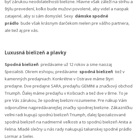
byť zárukou neodolateľnosti bielizne. Hlavne však záleží na strihu a
štýlu prevedení, koľko bude mužovi povolené, aby videl a naopak
zatajené, aby si sám domyslel. Sexy
dámske spodné
prádlo
bude však krásnym darčekom nielen pre vášho partnera,
ale tiež aj pre vás.
Luxusná bielizeň a plavky
Spodná bielizeň
predávame už 12 rokov a sme naozaj
špecialisti. Okrem eshopu, predávame
spodná bielizeň
tiež v
kamenných predajniach. Konkrétne v Ostrave máme štyri
predajne. Dve predajne SARA, predajňu GEMINI a značkový obchod
Triumph. Ďalej máme predajňu v Košiciach a tiež dve v Brne. To je
pre Vás zárukou, že spodnej bielizni rozumieme. Pre nákup Vám
odporučíme najpredávanejšej značky spodnej bielizne. Zákazníčku
veľmi radi kupujú spodnú bielizeň Triumph, ďalej špecializované
spodná bielizeň na nadmerné veľkosti a to spodnú bielizeň Anita a
Felina. Mladé slečny u nás rady nakupujú talianskej spodné prádlo
Lormar a Sielei.