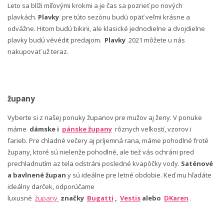
Leto sa blíži míľovými krokmi a je čas sa pozrieť po nových
plavkách.
Plavky
pre túto sezónu budú opäť veľmi krásne a
odvážne. Hitom budú bikini, ale klasické jednodielne a dvojdielne
plavky budú vévédit predajom.
Plavky
2021 môžete u nás
nakupovať už teraz.
župany
Vyberte si z našej ponuky županov pre mužov aj ženy. V ponuke
máme
dámske i
pánske župany
rôznych veľkostí, vzorov i
farieb. Pre chladné večery aj príjemná rana, máme pohodlné froté
župany, ktoré sú nielenže pohodlné, ale tiež vás ochráni pred
prechladnutím az tela odstráni posledné kvapôčky vody.
Saténové
a bavlnené župan
y sú ideálne pre letné obdobie. Keď mu hľadáte
ideálny darček, odporúčame
luxusné
župany
značky
Bugatti
,
Vestis
alebo
DKaren
.