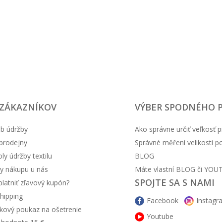
prádlem ihned po operaci.
pohodlným společníkem na
oblékání a svlékání kombi
85% bavlna, 8% elastan, 
 ZÁKAZNÍKOV
VÝBER SPODNÉHO 
b údržby
Ako správne určiť veľkosť p
prodejny
Správné měření velikosti 
y údržby textilu
BLOG
y nákupu u nás
Máte vlastní BLOG či YOU
SPOJTE SA S NAMI
latniť zľavový kupón?
hipping
Facebook
Instagr
kový poukaz na ošetrenie
Youtube