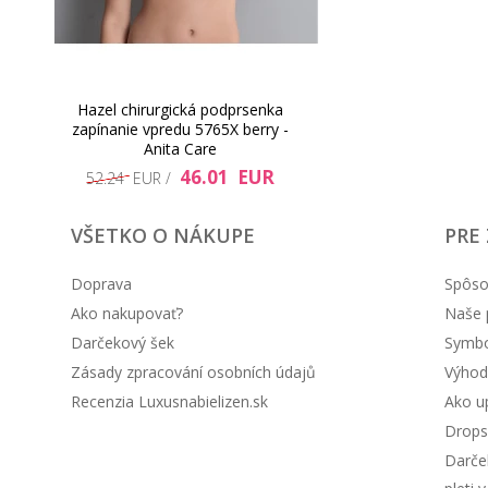
Hazel chirurgická podprsenka
zapínanie vpredu 5765X berry -
Anita Care
46.01 EUR
52.24 EUR /
VŠETKO O NÁKUPE
PRE
Doprava
Spôso
Ako nakupovať?
Naše 
Darčekový šek
Symbol
Zásady zpracování osobních údajů
Výhod
Recenzia Luxusnabielizen.sk
Ako up
Drops
Darče