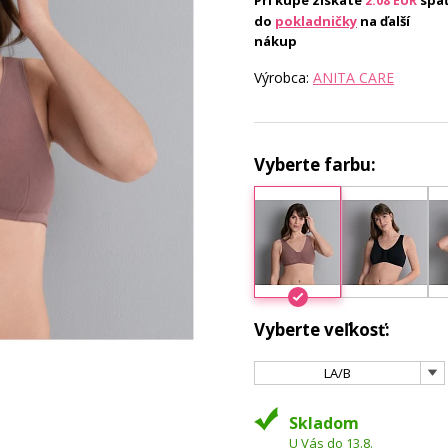
Pri kúpe získate
spä
2.08
EUR
do
pokladničky
na ďalší
nákup
Výrobca:
ANITA CARE
Vyberte farbu:
Vyberte veľkosť:
LA/B
Skladom
U Vás do 13.8.