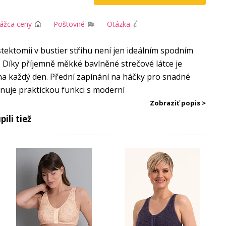
rážca ceny
Poštovné
Otázka
ektomii v bustier střihu není jen ideálním spodním
 Díky příjemně měkké bavlněné strečové látce je
 každý den. Přední zapínání na háčky pro snadné
nuje praktickou funkci s moderní
stane vašou novou obľúbenou: chirurgická
podprsenka
Zobraziť popis >
v je ideálnou spodnou bielizňou nielen bezprostredne
ili tiež
 bavlnená tkanina z nej robí pohodlného spoločníka
 a oko pre jednoduché obliekanie a vyzliekanie spája
rnou estetikou.
á bavlna
ektomii v bustier střihu není jen ideálním spodním
 Díky příjemně měkké bavlněné strečové látce je