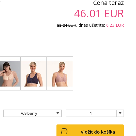
ť
Cena teraz
46.01
EUR
EUR
, dnes ušetríte:
6.23
EUR
52.24
769 berry
1
Vložiť do košíka