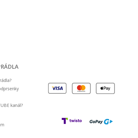
 Díky příjemně měkké bavlněné strečové látce je
 každý den. Přední zapínání na háčky pro snadné
nuje praktickou funkci s moderní estetikou.">
7% polyamid
:
PRÁDLA
rádla?
podprsenky
TUBE kanál?
am