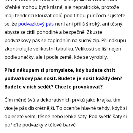
křehké mohou být krásné, ale nepraktické, protože
mají tendenci klouzat dolů pod tíhou punčoch. Ujistěte
se, že
podvazkový pás
není ani příliš široký, ani těsný,
abyste se cítili pohodlně a bezpečně. Zkuste
podvazkový pás se zapínáním na suchý zip. Při nákupu
zkontrolujte velikostní tabulku. Velikosti se liší nejen
podle značky, ale i podle země, kde se vyrobily.
Před nákupem si promyslete, kdy budete chtít
podvazkový pás nosit. Budete je nosit každý den?
Budete v nich sedět? Chcete provokovat?
Čím méně švů a dekorativních prvků jako krajka, tím
více je pás diskrétnější. To oceníte hlavně tehdy, když si
oblečete velmi těsné nebo lehké šaty. Pod světlé šaty si
pořiďte podvazky v tělové barvě.