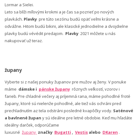
Lormar a Sielei.
Leto sa blíži míľovými krokmi a je čas sa pozrieť po nových
plavkách.
Plavky
pre túto sezónu budú opäť veľmi krásne a
odvážne. Hitom budú bikini, ale klasické jednodielne a dvojdielne
plavky budú vévédit predajom.
Plavky
2021 môžete u nás
nakupovať už teraz.
župany
Vyberte si z našej ponuky županov pre mužov aj ženy. V ponuke
máme
dámske i
pánske župany
rôznych veľkostí, vzorov i
farieb. Pre chladné večery aj príjemná rana, máme pohodlné froté
župany, ktoré sú nielenže pohodlné, ale tiež vás ochráni pred
prechladnutím az tela odstráni posledné kvapôčky vody.
Saténové
a bavlnené župan
y sú ideálne pre letné obdobie. Keď mu hľadáte
ideálny darček, odporúčame
luxusné
župany
značky
Bugatti
,
Vestis
alebo
DKaren
.