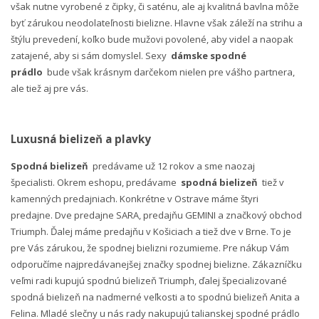
však nutne vyrobené z čipky, či saténu, ale aj kvalitná bavlna môže
byť zárukou neodolateľnosti bielizne. Hlavne však záleží na strihu a
štýlu prevedení, koľko bude mužovi povolené, aby videl a naopak
zatajené, aby si sám domyslel. Sexy
dámske spodné
prádlo
bude však krásnym darčekom nielen pre vášho partnera,
ale tiež aj pre vás.
Luxusná bielizeň a plavky
Spodná bielizeň
predávame už 12 rokov a sme naozaj
špecialisti. Okrem eshopu, predávame
spodná bielizeň
tiež v
kamenných predajniach. Konkrétne v Ostrave máme štyri
predajne. Dve predajne SARA, predajňu GEMINI a značkový obchod
Triumph. Ďalej máme predajňu v Košiciach a tiež dve v Brne. To je
pre Vás zárukou, že spodnej bielizni rozumieme. Pre nákup Vám
odporučíme najpredávanejšej značky spodnej bielizne. Zákazníčku
veľmi radi kupujú spodnú bielizeň Triumph, ďalej špecializované
spodná bielizeň na nadmerné veľkosti a to spodnú bielizeň Anita a
Felina. Mladé slečny u nás rady nakupujú talianskej spodné prádlo