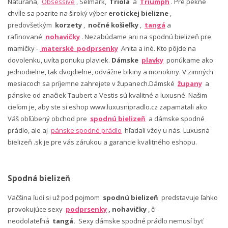
Naturana,
Obsessive
, Selmark,
Triola
a
Triumph
. Pre pekné
chvíle sa pozrite na široký výber
erotickej bielizne
,
predovšetkým
korzety
,
nočné košieľky
,
tangá
a
rafinované
nohavičky
. Nezabúdame ani na spodnú bielizeň pre
mamičky -
materské podprsenky
Anita a iné. Kto pôjde na
dovolenku, uvíta ponuku plaviek.
Dámske
plavky
ponúkame ako
jednodielne, tak dvojdielne, odvážne bikiny a monokiny. V zimných
mesiacoch sa príjemne zahrejete v županech.Dámské
župany
a
pánske od značiek Taubert a Vestis sú kvalitné a luxusné. Našim
cieľom je, aby ste si eshop www.luxusnipradlo.cz zapamätali ako
Váš obľúbený obchod pre
spodnú bielizeň
a dámske spodné
prádlo, ale aj
pánske spodné prádlo
hľadali vždy u nás. Luxusná
bielizeň .sk je pre vás zárukou a garancie kvalitného eshopu.
Spodná bielizeň
Väčšina ľudí si už pod pojmom
spodnú bielizeň
predstavuje ľahko
provokujúce sexy
podprsenky
, nohavičky
, či
neodolateľná
tangá.
Sexy dámske spodné prádlo nemusí byť