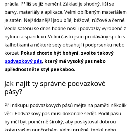
prádla. Příliš se již nemění. Základ je shodný, liší se
barvy, materiály a aplikace. Velmi oblíbeným materiálem
je satén. Nejžádanější jsou bílé, béžové, růžové a černé.
Vedle saténu se dnes hodně nosí i podvazky vyrobené z
nylonu a spandexu. Velmi často jsou prodávány spolu s
kalhotkami a některé sety obsahují i podprsenku nebo
korzet.
Pokud chcete být bohyní, zvolte takový
podvazkový pás
, který má vysoký pas nebo
upřednostněte styl peekaboo.
Jak najít ty správné podvazkové
pásy?
Při nákupu podvazkových pásů mějte na paměti několik
věcí. Podvazkový pás musí dokonale sedět. Podíl pásu
by měl být poměrně široký, aby poskytoval dobrou
kotvu vašim punčochám. Velmi pružné, tenké nebo