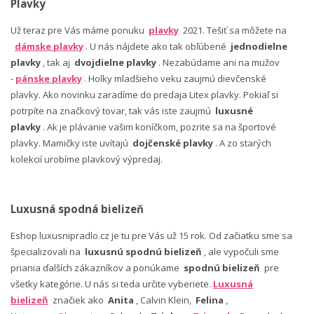
Plavky
Už teraz pre Vás máme ponuku
plavky
2021. Tešiť sa môžete na
dámske plavky
. U nás nájdete ako tak obľúbené
jednodielne
plavky
, tak aj
dvojdielne plavky
. Nezabúdame ani na mužov
-
pánske plavky
. Holky mladšieho veku zaujmú dievčenské
plavky. Ako novinku zaradíme do predaja Litex plavky. Pokiaľ si
potrpíte na značkový tovar, tak vás iste zaujmú
luxusné
plavky
. Ak je plávanie vašim koníčkom, pozrite sa na športové
plavky. Mamičky iste uvítajú
dojčenské plavky
. A zo starých
kolekcií urobíme plavkový výpredaj.
Luxusná spodná bielizeň
Eshop luxusnipradlo.cz je tu pre Vás už 15 rok. Od začiatku sme sa
špecializovali na
luxusnú spodnú bielizeň
, ale vypočuli sme
priania ďalších zákazníkov a ponúkame
spodnú bielizeň
pre
všetky kategórie. U nás si teda určite vyberiete.
Luxusná
bielizeň
značiek ako
Anita
, Calvin Klein,
Felina
,