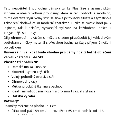
Tato neuvěřitelně pohodlná dámská tunika Plus Size s asymetrickým
střihem je ideální volbou pro dámy, které si cení pohodlí a módního,
mírně oversize stylu. Volný střih se skvěle přizpůsobí siluetě a asymetrické
zakončení dodává celku moderní charakter. Tunika se skvěle hodí jak k
legínám, tak k džínům, vytvářející stylizace na každodenní nošení i
elegantnější soupravy.
Díky ohrnovacím rukávům si můžete snadno přizpůsobit její vzhled svým
potřebám a měkký materiál s převahou bavlny zajišťuje příjemné nošení
po celý den.
Univerzální velikost bude vhodná pro dámy nosící běžně oblečení
ve velikosti od XL do 5XL.
Vlastnosti produktu:
Dámská tunika Plus Size
Moderní asymetrický střih
Volný, pohodlný oversize střih
Ohrnovací rukávy
Měkká, prodyšná tkanina s bavlnou
Ideální na každodenní nošení a pro smart casual stylizace
Italská výroba
Rozměry:
Rozměry měřené na plocho +/- 1 cm
Šířka pod paží: 59 cm / po roztažení: 65 cm (Hrudník: od 118