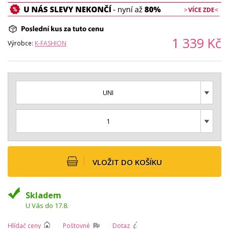
1 339
Kč
Výrobce:
K-FASHION
UNI
1
VLOŽIT DO KOŠÍKU
Skladem
U Vás do 17.8.
Hlídač ceny
Poštovné
Dotaz