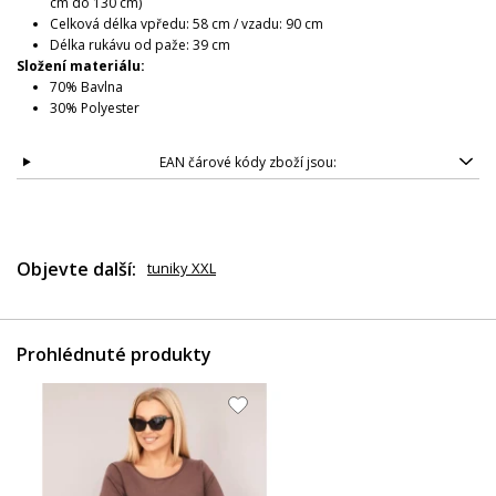
cm do 130 cm)
Celková délka vpředu: 58 cm / vzadu: 90 cm
Délka rukávu od paže: 39 cm
Složení materiálu:
70% Bavlna
30% Polyester
EAN čárové kódy zboží jsou:
Objevte další:
tuniky XXL
Prohlédnuté produkty