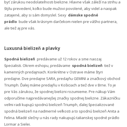
byť zárukou neodolateľnosti bielizne. Hlavne však záleží na strihu a
štýlu prevedení, koľko bude mužovi povolené, aby videl a naopak
zatajené, aby si sám domyslel. Sexy
dámske spodné
prádlo
bude však krásnym darčekom nielen pre vášho partnera,
ale tiež aj pre vás.
Luxusná bielizeň a plavky
Spodná bielizeň
predávame už 12 rokov a sme naozaj
špecialisti. Okrem eshopu, predávame
spodná bielizeň
tiež v
kamenných predajniach. Konkrétne v Ostrave máme štyri
predajne. Dve predajne SARA, predajňu GEMINI a značkový obchod
Triumph. Ďalej máme predajňu v Košiciach a tiež dve v Brne. To je
pre Vás zárukou, že spodnej bielizni rozumieme. Pre nákup Vám
odporučíme najpredávanejšej značky spodnej bielizne. Zákazníčku
veľmi radi kupujú spodnú bielizeň Triumph, ďalej špecializované
spodná bielizeň na nadmerné veľkosti a to spodnú bielizeň Anita a
Felina. Mladé slečny u nás rady nakupujú talianskej spodné prádlo
Lormar a Sielei.