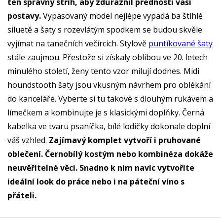
ten správný střih, aby zdůraznil přednosti vaší
postavy.
Vypasovaný model nejlépe vypadá ba štíhlé
siluetě a šaty s rozevlátým spodkem se budou skvěle
vyjímat na tanečních večírcích. Stylově
puntíkované šaty
stále zaujmou. Přestože si získaly oblibou ve 20. letech
minulého století, ženy tento vzor milují dodnes. Midi
houndstooth šaty jsou vkusným návrhem pro oblékání
do kanceláře. Vyberte si tu takové s dlouhým rukávem a
límečkem a kombinujte je s klasickými doplňky. Černá
kabelka ve tvaru psaníčka, bílé lodičky dokonale doplní
váš vzhled.
Zajímavý komplet vytvoří i pruhované
oblečení. Černobílý kostým nebo kombinéza dokáže
neuvěřitelné věci. Snadno k nim navíc vytvoříte
ideální look do práce nebo i na páteční víno s
přáteli.