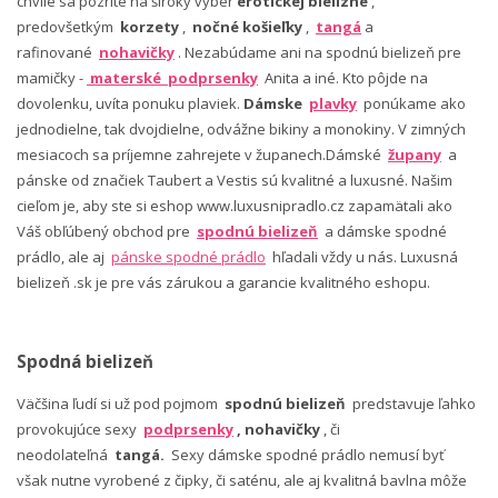
chvíle sa pozrite na široký výber
erotickej bielizne
,
predovšetkým
korzety
,
nočné košieľky
,
tangá
a
rafinované
nohavičky
. Nezabúdame ani na spodnú bielizeň pre
mamičky -
materské podprsenky
Anita a iné. Kto pôjde na
dovolenku, uvíta ponuku plaviek.
Dámske
plavky
ponúkame ako
jednodielne, tak dvojdielne, odvážne bikiny a monokiny. V zimných
mesiacoch sa príjemne zahrejete v županech.Dámské
župany
a
pánske od značiek Taubert a Vestis sú kvalitné a luxusné. Našim
cieľom je, aby ste si eshop www.luxusnipradlo.cz zapamätali ako
Váš obľúbený obchod pre
spodnú bielizeň
a dámske spodné
prádlo, ale aj
pánske spodné prádlo
hľadali vždy u nás. Luxusná
bielizeň .sk je pre vás zárukou a garancie kvalitného eshopu.
Spodná bielizeň
Väčšina ľudí si už pod pojmom
spodnú bielizeň
predstavuje ľahko
provokujúce sexy
podprsenky
, nohavičky
, či
neodolateľná
tangá.
Sexy dámske spodné prádlo nemusí byť
však nutne vyrobené z čipky, či saténu, ale aj kvalitná bavlna môže