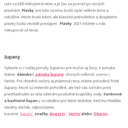
Leto sa blíži míľovými krokmi a je čas sa pozrieť po nových
plavkách.
Plavky
pre túto sezónu budú opäť veľmi krásne a
odvážne. Hitom budú bikini, ale klasické jednodielne a dvojdielne
plavky budú vévédit predajom.
Plavky
2021 môžete u nás
nakupovať už teraz.
župany
Vyberte si z našej ponuky županov pre mužov aj ženy. V ponuke
máme
dámske i
pánske župany
rôznych veľkostí, vzorov i
farieb. Pre chladné večery aj príjemná rana, máme pohodlné froté
župany, ktoré sú nielenže pohodlné, ale tiež vás ochráni pred
prechladnutím az tela odstráni posledné kvapôčky vody.
Saténové
a bavlnené župan
y sú ideálne pre letné obdobie. Keď mu hľadáte
ideálny darček, odporúčame
luxusné
župany
značky
Bugatti
,
Vestis
alebo
DKaren
.