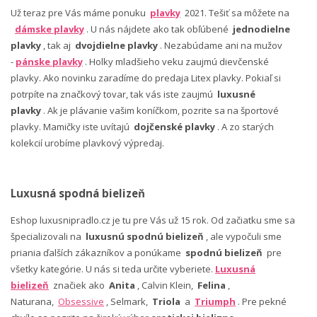
Už teraz pre Vás máme ponuku
plavky
2021. Tešiť sa môžete na
dámske plavky
. U nás nájdete ako tak obľúbené
jednodielne
plavky
, tak aj
dvojdielne plavky
. Nezabúdame ani na mužov
-
pánske plavky
. Holky mladšieho veku zaujmú dievčenské
plavky. Ako novinku zaradíme do predaja Litex plavky. Pokiaľ si
potrpíte na značkový tovar, tak vás iste zaujmú
luxusné
plavky
. Ak je plávanie vašim koníčkom, pozrite sa na športové
plavky. Mamičky iste uvítajú
dojčenské plavky
. A zo starých
kolekcií urobíme plavkový výpredaj.
Luxusná spodná bielizeň
Eshop luxusnipradlo.cz je tu pre Vás už 15 rok. Od začiatku sme sa
špecializovali na
luxusnú spodnú bielizeň
, ale vypočuli sme
priania ďalších zákazníkov a ponúkame
spodnú bielizeň
pre
všetky kategórie. U nás si teda určite vyberiete.
Luxusná
bielizeň
značiek ako
Anita
, Calvin Klein,
Felina
,
Naturana,
Obsessive
, Selmark,
Triola
a
Triumph
. Pre pekné