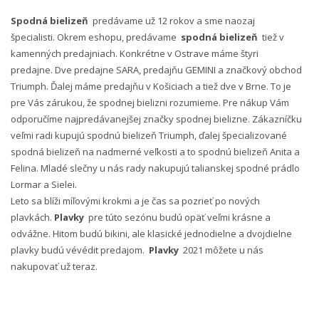
Spodná bielizeň
predávame už 12 rokov a sme naozaj
špecialisti. Okrem eshopu, predávame
spodná bielizeň
tiež v
kamenných predajniach. Konkrétne v Ostrave máme štyri
predajne. Dve predajne SARA, predajňu GEMINI a značkový obchod
Triumph. Ďalej máme predajňu v Košiciach a tiež dve v Brne. To je
pre Vás zárukou, že spodnej bielizni rozumieme. Pre nákup Vám
odporučíme najpredávanejšej značky spodnej bielizne. Zákazníčku
veľmi radi kupujú spodnú bielizeň Triumph, ďalej špecializované
spodná bielizeň na nadmerné veľkosti a to spodnú bielizeň Anita a
Felina. Mladé slečny u nás rady nakupujú talianskej spodné prádlo
Lormar a Sielei.
Leto sa blíži míľovými krokmi a je čas sa pozrieť po nových
plavkách.
Plavky
pre túto sezónu budú opäť veľmi krásne a
odvážne. Hitom budú bikini, ale klasické jednodielne a dvojdielne
plavky budú vévédit predajom.
Plavky
2021 môžete u nás
nakupovať už teraz.