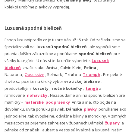
kolekcií urobíme plavkový výpredaj.
Luxusná spodná bielizeň
Eshop luxusnipradlo.cz je tu pre Vás už 15 rok. Od začiatku sme sa
špecializovali na
luxusnú spodnú bielizeň
, ale vypočuli sme
priania ďalších zákazníkov a ponúkame
spodnú bielizeň
pre
všetky kategórie. U nás si teda určite vyberiete.
Luxusná
bielizeň
značiek ako
Anita
, Calvin Klein,
Felina
,
Naturana,
Obsessive
, Selmark,
Triola
a
Triumph
. Pre pekné
chvíle sa pozrite na široký výber
erotickej bielizne
,
predovšetkým
korzety
,
nočné košieľky
,
tangá
a
rafinované
nohavičky
. Nezabúdame ani na spodnú bielizeň pre
mamičky -
materské podprsenky
Anita a iné. Kto pôjde na
dovolenku, uvíta ponuku plaviek.
Dámske
plavky
ponúkame ako
jednodielne, tak dvojdielne, odvážne bikiny a monokiny. V zimných
mesiacoch sa príjemne zahrejete v županech.Dámské
župany
a
pánske od značiek Taubert a Vestis sú kvalitné a luxusné. Našim