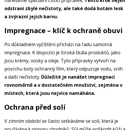
naneseme speciální čistící přípravek.
Tento krok nejen
odstraní zbylé nečistoty, ale také dodá botám lesk
a zvýrazní jejich barvu.
Impregnace – klíč k ochraně obuvi
Po důkladném vyčištění přichází na řadu samotná
impregnace. K dispozici je široká škála produktů, jako
jsou krémy, vosky a oleje. Tyto přípravky vytvoří na
povrchu boty ochranný film, který odpuzuje vodu, sníh
a další nečistoty.
Důležité je nanášet impregnaci
rovnoměrně a v dostatečném množství, zejména v
místech, která jsou nejvíce namáhána.
Ochrana před solí
V zimním období se často setkáváme se solí, která je
používána k posypu chodníků. Sůl může poškodit kůži a