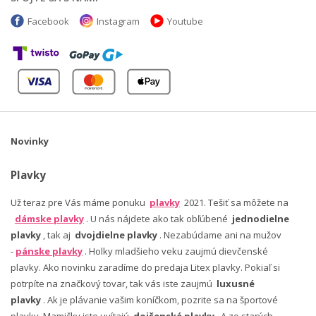
Facebook
Instagram
Youtube
Novinky
Plavky
Už teraz pre Vás máme ponuku
plavky
2021. Tešiť sa môžete na
dámske plavky
. U nás nájdete ako tak obľúbené
jednodielne
plavky
, tak aj
dvojdielne plavky
. Nezabúdame ani na mužov
-
pánske plavky
. Holky mladšieho veku zaujmú dievčenské
plavky. Ako novinku zaradíme do predaja Litex plavky. Pokiaľ si
potrpíte na značkový tovar, tak vás iste zaujmú
luxusné
plavky
. Ak je plávanie vašim koníčkom, pozrite sa na športové
plavky. Mamičky iste uvítajú
dojčenské plavky
. A zo starých