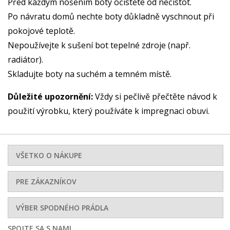
Před každým nošením boty očistěte od nečistot.
Po návratu domů nechte boty důkladně vyschnout při
pokojové teplotě.
Nepoužívejte k sušení bot tepelné zdroje (např.
radiátor).
Skladujte boty na suchém a temném místě.
Důležité upozornění:
Vždy si pečlivě přečtěte návod k
použití výrobku, který používáte k impregnaci obuvi.
VŠETKO O NÁKUPE
PRE ZÁKAZNÍKOV
VÝBER SPODNÉHO PRÁDLA
SPOJTE SA S NAMI