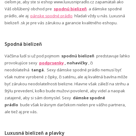
cieľom je, aby ste si eshop www.luxusnipradlo.cz zapamätali ako
Váš obľúbený obchod pre
spodnú bielizeň
a dámske spodné
prádlo, ale aj
pánske spodné prádlo
hľadali vždy u nás. Luxusná
bielizeň .sk je pre vás zárukou a garancie kvalitného eshopu.
Spodná bielizeň
Väčšina ľudí si už pod pojmom
spodnú bielizeň
predstavuje ľahko
provokujúce sexy
podprsenky
, nohavičky
, či
neodolateľná
tangá.
Sexy dámske spodné prádlo nemusí byť
však nutne vyrobené z čipky, či saténu, ale aj kvalitná bavlna môže
byť zárukou neodolateľnosti bielizne. Hlavne však záleží na strihu a
štýlu prevedení, koľko bude mužovi povolené, aby videl a naopak
zatajené, aby si sám domyslel. Sexy
dámske spodné
prádlo
bude však krásnym darčekom nielen pre vášho partnera,
ale tiež aj pre vás.
Luxusná bielizeň a plavky