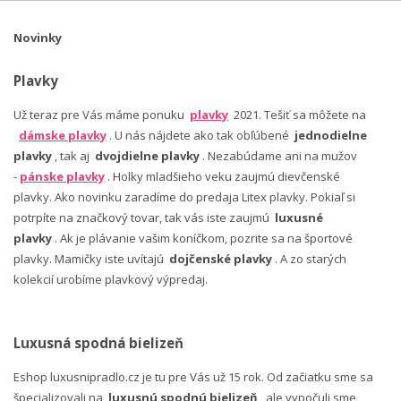
Novinky
Plavky
Už teraz pre Vás máme ponuku
plavky
2021. Tešiť sa môžete na
dámske plavky
. U nás nájdete ako tak obľúbené
jednodielne
plavky
, tak aj
dvojdielne plavky
. Nezabúdame ani na mužov
-
pánske plavky
. Holky mladšieho veku zaujmú dievčenské
plavky. Ako novinku zaradíme do predaja Litex plavky. Pokiaľ si
potrpíte na značkový tovar, tak vás iste zaujmú
luxusné
plavky
. Ak je plávanie vašim koníčkom, pozrite sa na športové
plavky. Mamičky iste uvítajú
dojčenské plavky
. A zo starých
kolekcií urobíme plavkový výpredaj.
Luxusná spodná bielizeň
Eshop luxusnipradlo.cz je tu pre Vás už 15 rok. Od začiatku sme sa
špecializovali na
luxusnú spodnú bielizeň
, ale vypočuli sme