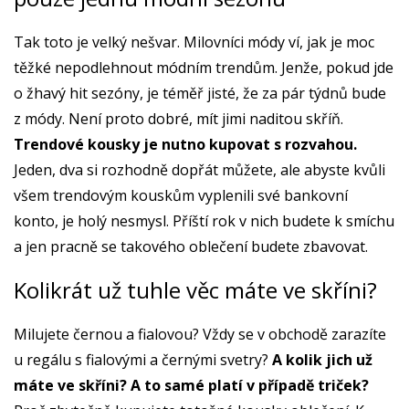
Tak toto je velký nešvar. Milovníci módy ví, jak je moc
těžké nepodlehnout módním trendům. Jenže, pokud jde
o žhavý hit sezóny, je téměř jisté, že za pár týdnů bude
z módy. Není proto dobré, mít jimi naditou skříň.
Trendové kousky je nutno kupovat s rozvahou.
Jeden, dva si rozhodně dopřát můžete, ale abyste kvůli
všem trendovým kouskům vyplenili své bankovní
konto, je holý nesmysl. Příští rok v nich budete k smíchu
a jen pracně se takového oblečení budete zbavovat.
Kolikrát už tuhle věc máte ve skříni?
Milujete černou a fialovou? Vždy se v obchodě zarazíte
u regálu s fialovými a černými svetry?
A kolik jich už
máte ve skříni? A to samé platí v případě triček?