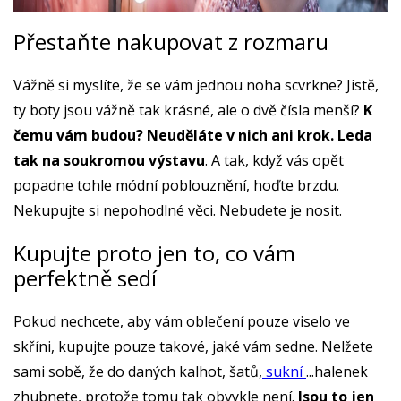
Přestaňte nakupovat z rozmaru
Vážně si myslíte, že se vám jednou noha scvrkne? Jistě,
ty boty jsou vážně tak krásné, ale o dvě čísla menší?
K
čemu vám budou? Neuděláte v nich ani krok. Leda
tak na soukromou výstavu
. A tak, když vás opět
popadne tohle módní poblouznění, hoďte brzdu.
Nekupujte si nepohodlné věci. Nebudete je nosit.
Kupujte proto jen to, co vám
perfektně sedí
Pokud nechcete, aby vám oblečení pouze viselo ve
skříni, kupujte pouze takové, jaké vám sedne. Nelžete
sami sobě, že do daných kalhot, šatů,
sukní
...halenek
zhubnete, protože tomu tak obvykle není.
Jsou to jen