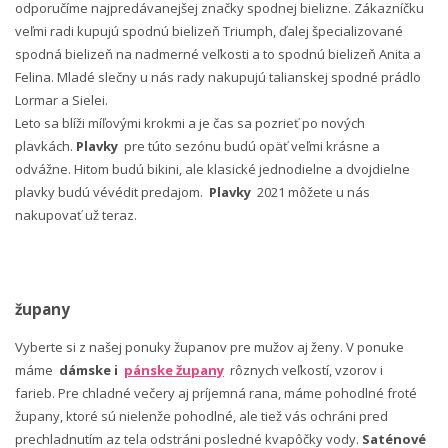
odporučíme najpredávanejšej značky spodnej bielizne. Zákazníčku
veľmi radi kupujú spodnú bielizeň Triumph, ďalej špecializované
spodná bielizeň na nadmerné veľkosti a to spodnú bielizeň Anita a
Felina. Mladé slečny u nás rady nakupujú talianskej spodné prádlo
Lormar a Sielei.
Leto sa blíži míľovými krokmi a je čas sa pozrieť po nových
plavkách.
Plavky
pre túto sezónu budú opäť veľmi krásne a
odvážne. Hitom budú bikini, ale klasické jednodielne a dvojdielne
plavky budú vévédit predajom.
Plavky
2021 môžete u nás
nakupovať už teraz.
župany
Vyberte si z našej ponuky županov pre mužov aj ženy. V ponuke
máme
dámske i
pánske župany
rôznych veľkostí, vzorov i
farieb. Pre chladné večery aj príjemná rana, máme pohodlné froté
župany, ktoré sú nielenže pohodlné, ale tiež vás ochráni pred
prechladnutím az tela odstráni posledné kvapôčky vody.
Saténové