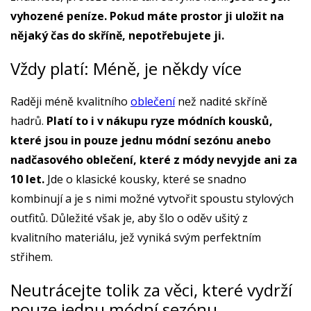
vyhozené peníze. Pokud máte prostor ji uložit na
nějaký čas do skříně, nepotřebujete ji.
Vždy platí: Méně, je někdy více
Raději méně kvalitního
oblečení
než nadité skříně
hadrů.
Platí to i v nákupu ryze módních kousků,
které jsou in pouze jednu módní sezónu anebo
nadčasového oblečení, které z módy nevyjde ani za
10 let.
Jde o klasické kousky, které se snadno
kombinují a je s nimi možné vytvořit spoustu stylových
outfitů. Důležité však je, aby šlo o oděv ušitý z
kvalitního materiálu, jež vyniká svým perfektním
střihem.
Neutrácejte tolik za věci, které vydrží
pouze jednu módní sezónu