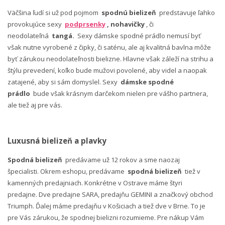
Väčšina ľudí si už pod pojmom
spodnú bielizeň
predstavuje ľahko
provokujúce sexy
podprsenky
, nohavičky
, či
neodolateľná
tangá.
Sexy dámske spodné prádlo nemusí byť
však nutne vyrobené z čipky, či saténu, ale aj kvalitná bavlna môže
byť zárukou neodolateľnosti bielizne. Hlavne však záleží na strihu a
štýlu prevedení, koľko bude mužovi povolené, aby videl a naopak
zatajené, aby si sám domyslel. Sexy
dámske spodné
prádlo
bude však krásnym darčekom nielen pre vášho partnera,
ale tiež aj pre vás.
Luxusná bielizeň a plavky
Spodná bielizeň
predávame už 12 rokov a sme naozaj
špecialisti. Okrem eshopu, predávame
spodná bielizeň
tiež v
kamenných predajniach. Konkrétne v Ostrave máme štyri
predajne. Dve predajne SARA, predajňu GEMINI a značkový obchod
Triumph. Ďalej máme predajňu v Košiciach a tiež dve v Brne. To je
pre Vás zárukou, že spodnej bielizni rozumieme. Pre nákup Vám