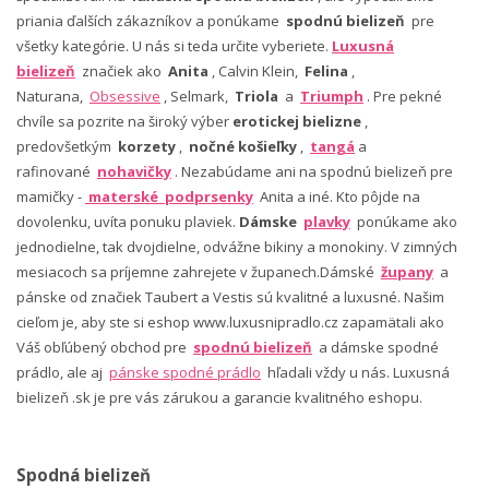
priania ďalších zákazníkov a ponúkame
spodnú bielizeň
pre
všetky kategórie. U nás si teda určite vyberiete.
Luxusná
bielizeň
značiek ako
Anita
, Calvin Klein,
Felina
,
Naturana,
Obsessive
, Selmark,
Triola
a
Triumph
. Pre pekné
chvíle sa pozrite na široký výber
erotickej bielizne
,
predovšetkým
korzety
,
nočné košieľky
,
tangá
a
rafinované
nohavičky
. Nezabúdame ani na spodnú bielizeň pre
mamičky -
materské podprsenky
Anita a iné. Kto pôjde na
dovolenku, uvíta ponuku plaviek.
Dámske
plavky
ponúkame ako
jednodielne, tak dvojdielne, odvážne bikiny a monokiny. V zimných
mesiacoch sa príjemne zahrejete v županech.Dámské
župany
a
pánske od značiek Taubert a Vestis sú kvalitné a luxusné. Našim
cieľom je, aby ste si eshop www.luxusnipradlo.cz zapamätali ako
Váš obľúbený obchod pre
spodnú bielizeň
a dámske spodné
prádlo, ale aj
pánske spodné prádlo
hľadali vždy u nás. Luxusná
bielizeň .sk je pre vás zárukou a garancie kvalitného eshopu.
Spodná bielizeň