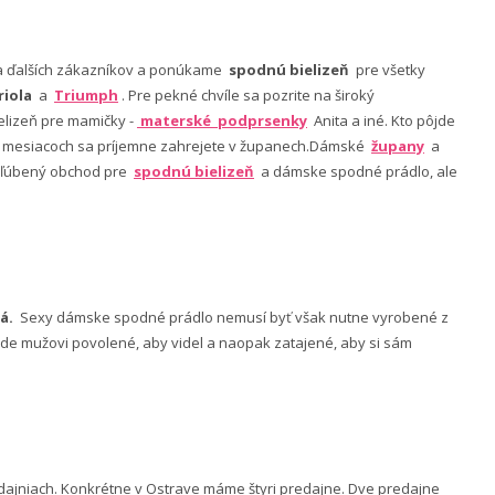
nia ďalších zákazníkov a ponúkame
spodnú bielizeň
pre všetky
riola
a
Triumph
. Pre pekné chvíle sa pozrite na široký
lizeň pre mamičky -
materské podprsenky
Anita a iné. Kto pôjde
ch mesiacoch sa príjemne zahrejete v županech.Dámské
župany
a
 obľúbený obchod pre
spodnú bielizeň
a dámske spodné prádlo, ale
á.
Sexy dámske spodné prádlo nemusí byť však nutne vyrobené z
 bude mužovi povolené, aby videl a naopak zatajené, aby si sám
ajniach. Konkrétne v Ostrave máme štyri predajne. Dve predajne