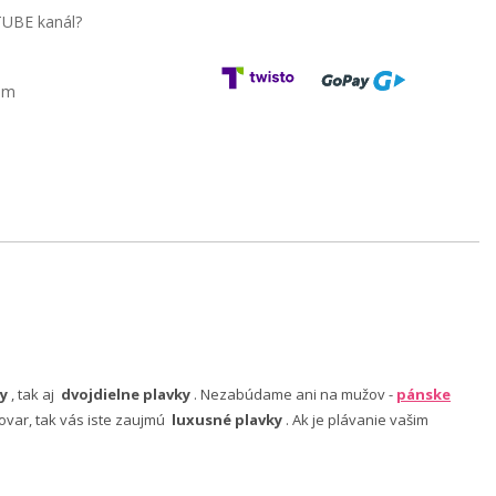
TUBE kanál?
am
y
, tak aj
dvojdielne plavky
. Nezabúdame ani na mužov -
pánske
ovar, tak vás iste zaujmú
luxusné plavky
. Ak je plávanie vašim