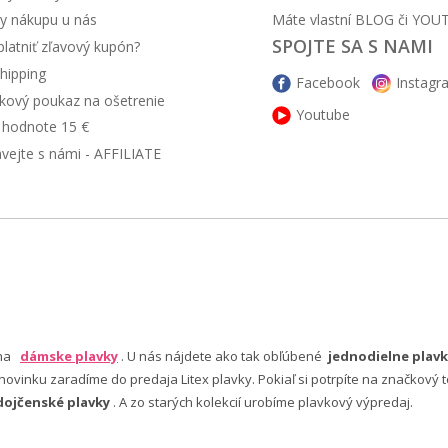
y nákupu u nás
Máte vlastní BLOG či YOU
SPOJTE SA S NAMI
latniť zľavový kupón?
hipping
Facebook
Instagr
kový poukaz na ošetrenie
Youtube
v hodnote 15 €
ávejte s námi - AFFILIATE
 na
dámske plavky
. U nás nájdete ako tak obľúbené
jednodielne plavk
ovinku zaradíme do predaja Litex plavky. Pokiaľ si potrpíte na značkový t
dojčenské plavky
. A zo starých kolekcií urobíme plavkový výpredaj.