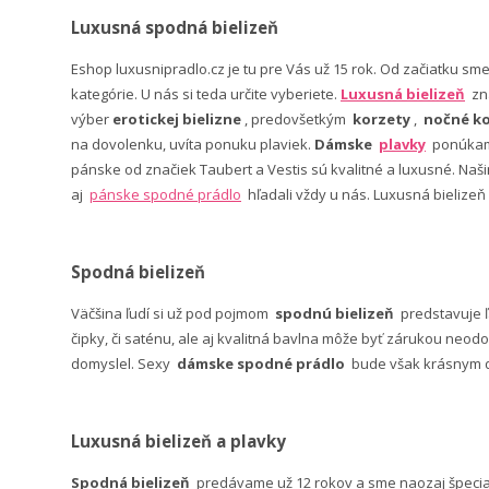
Luxusná spodná bielizeň
Eshop luxusnipradlo.cz je tu pre Vás už 15 rok. Od začiatku sm
kategórie. U nás si teda určite vyberiete.
Luxusná bielizeň
zn
výber
erotickej bielizne
, predovšetkým
korzety
,
nočné ko
na dovolenku, uvíta ponuku plaviek.
Dámske
plavky
ponúkame
pánske od značiek Taubert a Vestis sú kvalitné a luxusné. Na
aj
pánske spodné prádlo
hľadali vždy u nás. Luxusná bielizeň
Spodná bielizeň
Väčšina ľudí si už pod pojmom
spodnú bielizeň
predstavuje 
čipky, či saténu, ale aj kvalitná bavlna môže byť zárukou neodo
domyslel. Sexy
dámske spodné prádlo
bude však krásnym da
Luxusná bielizeň a plavky
Spodná bielizeň
predávame už 12 rokov a sme naozaj špeci