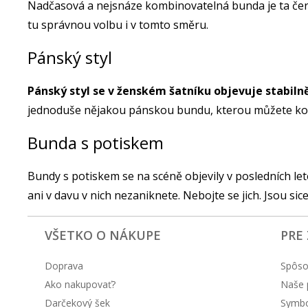
Nadčasová a nejsnáze kombinovatelná bunda je ta černá.
tu správnou volbu i v tomto směru.
Pánský styl
Pánský styl se v ženském šatníku objevuje stabilně
jednoduše nějakou pánskou bundu, kterou můžete komb
Bunda s potiskem
Bundy s potiskem se na scéně objevily v posledních lete
ani v davu v nich nezaniknete. Nebojte se jich. Jsou si
VŠETKO O NÁKUPE
PRE
Doprava
Spôso
Ako nakupovať?
Naše 
Darčekový šek
Symbol