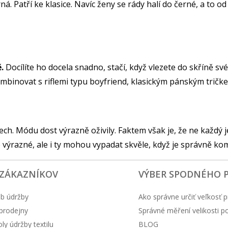
 Patří ke klasice. Navíc ženy se rády halí do černé, a to od
.
Docílíte ho docela snadno, stačí, když vlezete do skříně s
inovat s riflemi typu boyfriend, klasickým pánským tričk
ch. Módu dost výrazně oživily. Faktem však je, že ne každý je 
ce výrazné, ale i ty mohou vypadat skvěle, když je správně ko
 ZÁKAZNÍKOV
VÝBER SPODNÉHO 
b údržby
Ako správne určiť veľkosť p
prodejny
Správné měření velikosti 
y údržby textilu
BLOG