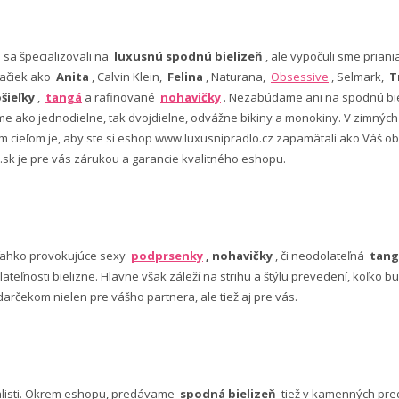
e sa špecializovali na
luxusnú spodnú bielizeň
, ale vypočuli sme pria
ačiek ako
Anita
, Calvin Klein,
Felina
, Naturana,
Obsessive
, Selmark,
T
šieľky
,
tangá
a rafinované
nohavičky
. Nezabúdame ani na spodnú bie
 ako jednodielne, tak dvojdielne, odvážne bikiny a monokiny. V zimný
šim cieľom je, aby ste si eshop www.luxusnipradlo.cz zapamätali ako Váš
 .sk je pre vás zárukou a garancie kvalitného eshopu.
ľahko provokujúce sexy
podprsenky
, nohavičky
, či neodolateľná
tang
lateľnosti bielizne. Hlavne však záleží na strihu a štýlu prevedení, koľko
rčekom nielen pre vášho partnera, ale tiež aj pre vás.
alisti. Okrem eshopu, predávame
spodná bielizeň
tiež v kamenných pred