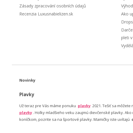
Zásady zpracování osobních údajů
Výhod
Recenzia Luxusnabielizen.sk
Ako up
Drops
Darče
pleti 
Vyděl
Novinky
Plavky
Už teraz pre Vás máme ponuku
plavky
2021. Tešiť sa môžete
plavky
. Holky mladšieho veku zaujmú dievčenské plavky. Ako n
koníčkom, pozrite sa na športové plavky. Mamičky iste uvítajú