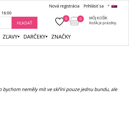
Nová registrácia
Prihlásiť sa
- 16:00
MÔJ KOŠÍK
0
0
HĽADAŤ
Košík je prázdny.
ZĽAVY
DARČEKY
ZNAČKY
to bychom neměly mít ve skříni pouze jednu bundu, ale