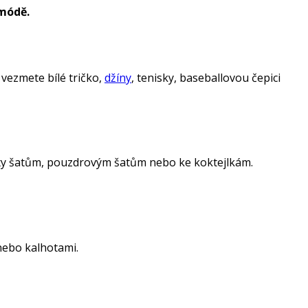
 módě.
 vezmete bílé tričko,
džíny
, tenisky, baseballovou čepici
sexy šatům, pouzdrovým šatům nebo ke koktejlkám.
nebo kalhotami.