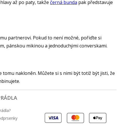
 hlavy až po paty, takže
černá bunda
pak představuje
vému partnerovi. Pokud to není možné, pořiďte si
em, pánskou mikinou a jednoduchými converskami.
tomu nakloněn. Můžete si s nimi být totiž být jisti, že
mbinujete.
PRÁDLA
rádla?
podprsenky