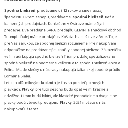
Spodná bielizeň
predávame už 12 rokov a sme naozaj
špecialisti. Okrem eshopu, predávame
spodná bielizeň
tiež v
kamenných predajniach. Konkrétne v Ostrave máme štyri
predajne. Dve predajne SARA, predajňu GEMINI a značkový obchod
Triumph. Ďalej máme predajňu v Košiciach a tiež dve v Brne. To je
pre Vás zárukou, že spodnej bielizni rozumieme. Pre nákup Vám
odporučíme najpredávanejšej značky spodnej bielizne. Zákazníčku
veľmi radi kupujú spodnú bielizeň Triumph, ďalej špecializované
spodná bielizeň na nadmerné veľkosti a to spodnú bielizeň Anita a
Felina. Mladé slečny u nás rady nakupujú talianskej spodné prádlo
Lormar a Sielei.
Leto sa blíži míľovými krokmi a je čas sa pozrieť po nových
plavkách.
Plavky
pre túto sezónu budú opäť veľmi krásne a
odvážne. Hitom budú bikini, ale klasické jednodielne a dvojdielne
plavky budú vévédit predajom.
Plavky
2021 môžete u nás
nakupovať už teraz.