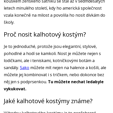
kouskem ženského šatníku se stal až v sedmdesátých
letech minulého století, kdy ho americká společnost
vzala konečně na milost a povolila ho nosit dívkám do
školy.
Proč nosit kalhotový kostým?
Je to jednoduché, protože jsou elegantní, stylové,
pohodlné a hodí se kamkoli. Nost je můžete nejen s
lodičkami, ale i teniskami, kotníčkovými botám a
sandály.
Sako
můžete mít nejen na halence a košili, ale
můžete jej kombinovat i s tričkem, nebo dokonce bez
něj jen s podprsenkou.
Tu můžete nechat ledabyle
vykukovat.
Jaké kalhotové kostýmy známe?
Výhodou kalhotového kostýmu je to nepřeberné