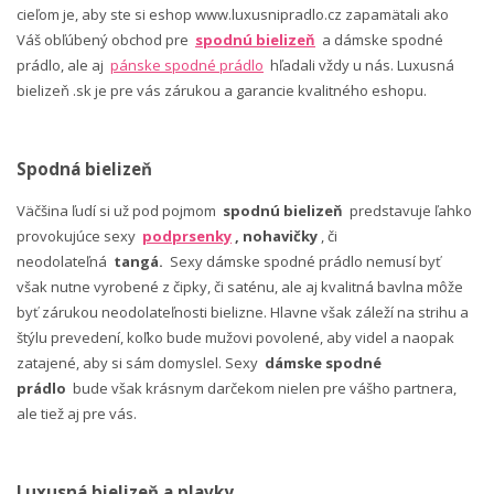
cieľom je, aby ste si eshop www.luxusnipradlo.cz zapamätali ako
Váš obľúbený obchod pre
spodnú bielizeň
a dámske spodné
prádlo, ale aj
pánske spodné prádlo
hľadali vždy u nás. Luxusná
bielizeň .sk je pre vás zárukou a garancie kvalitného eshopu.
Spodná bielizeň
Väčšina ľudí si už pod pojmom
spodnú bielizeň
predstavuje ľahko
provokujúce sexy
podprsenky
, nohavičky
, či
neodolateľná
tangá.
Sexy dámske spodné prádlo nemusí byť
však nutne vyrobené z čipky, či saténu, ale aj kvalitná bavlna môže
byť zárukou neodolateľnosti bielizne. Hlavne však záleží na strihu a
štýlu prevedení, koľko bude mužovi povolené, aby videl a naopak
zatajené, aby si sám domyslel. Sexy
dámske spodné
prádlo
bude však krásnym darčekom nielen pre vášho partnera,
ale tiež aj pre vás.
Luxusná bielizeň a plavky