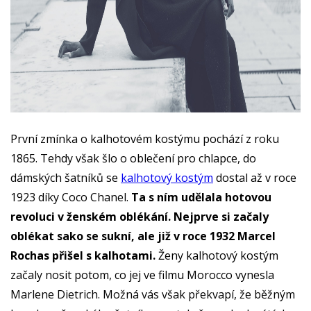
První zmínka o kalhotovém kostýmu pochází z roku
1865. Tehdy však šlo o oblečení pro chlapce, do
dámských šatníků se
kalhotový kostým
dostal až v roce
1923 díky Coco Chanel.
Ta s ním udělala hotovou
revoluci v ženském oblékání. Nejprve si začaly
oblékat sako se sukní, ale již v roce 1932 Marcel
Rochas přišel s kalhotami.
Ženy kalhotový kostým
začaly nosit potom, co jej ve filmu Morocco vynesla
Marlene Dietrich. Možná vás však překvapí, že běžným