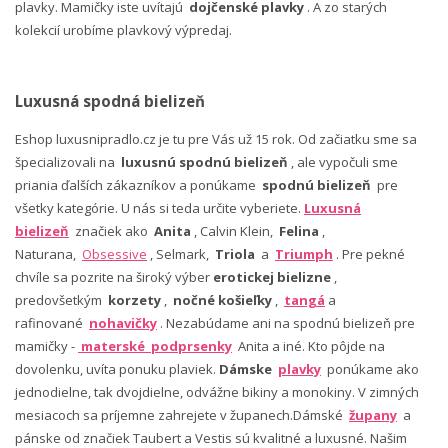
plavky. Mamičky iste uvítajú
dojčenské plavky
. A zo starých
kolekcií urobíme plavkový výpredaj.
Luxusná spodná bielizeň
Eshop luxusnipradlo.cz je tu pre Vás už 15 rok. Od začiatku sme sa
špecializovali na
luxusnú spodnú bielizeň
, ale vypočuli sme
priania ďalších zákazníkov a ponúkame
spodnú bielizeň
pre
všetky kategórie. U nás si teda určite vyberiete.
Luxusná
bielizeň
značiek ako
Anita
, Calvin Klein,
Felina
,
Naturana,
Obsessive
, Selmark,
Triola
a
Triumph
. Pre pekné
chvíle sa pozrite na široký výber
erotickej bielizne
,
predovšetkým
korzety
,
nočné košieľky
,
tangá
a
rafinované
nohavičky
. Nezabúdame ani na spodnú bielizeň pre
mamičky -
materské podprsenky
Anita a iné. Kto pôjde na
dovolenku, uvíta ponuku plaviek.
Dámske
plavky
ponúkame ako
jednodielne, tak dvojdielne, odvážne bikiny a monokiny. V zimných
mesiacoch sa príjemne zahrejete v županech.Dámské
župany
a
pánske od značiek Taubert a Vestis sú kvalitné a luxusné. Našim