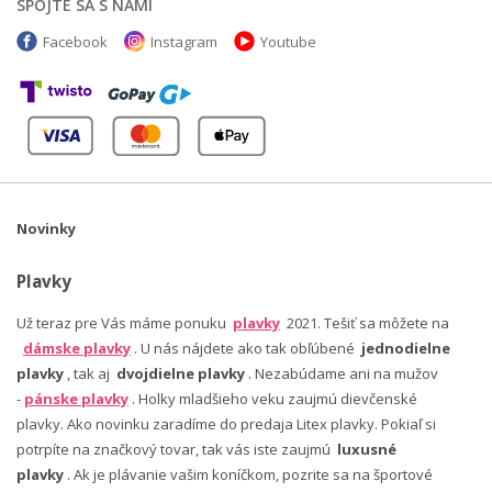
SPOJTE SA S NAMI
Facebook
Instagram
Youtube
Novinky
Plavky
Už teraz pre Vás máme ponuku
plavky
2021. Tešiť sa môžete na
dámske plavky
. U nás nájdete ako tak obľúbené
jednodielne
plavky
, tak aj
dvojdielne plavky
. Nezabúdame ani na mužov
-
pánske plavky
. Holky mladšieho veku zaujmú dievčenské
plavky. Ako novinku zaradíme do predaja Litex plavky. Pokiaľ si
potrpíte na značkový tovar, tak vás iste zaujmú
luxusné
plavky
. Ak je plávanie vašim koníčkom, pozrite sa na športové